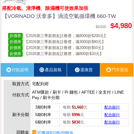
搭配冷氣、清淨機、除濕機可使效果加倍
【VORNADO 沃拿多】渦流空氣循環機 660-TW
$4,980
$6300
折價券
【2026第三季新朋友註冊禮，滿8000折$200元】
折價券
【2026第三季新朋友註冊禮，滿3000折$80元】
折價券
【2026第三季新朋友註冊禮，滿2000折$50元】
折價券
【2026第三季新朋友註冊禮，滿800折$20元】
付款說明
產品規格
退換貨
門市貨況
取貨方式
宅配到府
ATM匯款 / 刷卡 / Pi 錢包 / AFTEE / 全支付 / LINE
付款方式
Pay / 刷卡分期
3期0利率
每期
$1,660
元
配合銀行
刷卡分期
5期0利率
每期
$996
元
配合銀行
6期0利率
每期
$830
元
配合銀行
回饋金
可獲得$10點回饋金