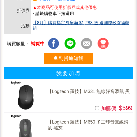
▲本商品可使用折價券或其他優惠
折價券
· 請於購物車下拉選用
【8月】購買指定風扇滿 $1,288 送 送國際矽膠隔熱
活動
組
購買數量：
補貨中
到貨通知我
我要加購
【Logitech 羅技】M331 無線靜音滑鼠 黑
$599
加購價
【Logitech 羅技】M650 多工靜音無線滑
鼠-黑灰