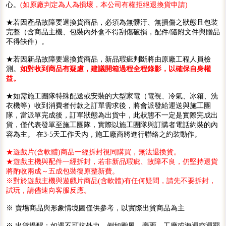
心。
(如原廠判定為人為損壞，本公司有權拒絕退換貨申請)
★若因產品故障要退換貨商品，必須為無髒汙、無損傷之狀態且包裝
完整（含商品主機、包裝內外盒不得刮傷破損，配件/隨附文件與贈品
不得缺件）。
★若因新品故障要退換貨商品，新品瑕疵判斷將由原廠工程人員檢
測。
如對收到商品有疑慮，建議開箱過程全程錄影，以確保自身權
益。
★如需施工團隊特殊配送或安裝的大型家電（電視、冷氣、冰箱、洗
衣機等）收到消費者付款之訂單需求後，將會派發給運送與施工團
隊，當派單完成後，訂單狀態為出貨中，此狀態不一定是實際完成出
貨，僅代表發單至施工團隊，實際以施工團隊與訂購者電話約裝的內
容為主。 在3-5天工作天內，施工廠商將進行聯絡之約裝動作。
★遊戲片(含軟體)商品一經拆封視同購買，無法退換貨。
★遊戲主機與配件一經拆封，若非新品瑕疵、故障不良，仍堅持退貨
將酌收兩成～五成包裝復原整新費。
※對於遊戲主機與遊戲片商品(含軟體)有任何疑問，請先不要拆封，
試玩，請儘速向客服反應。
※ 賣場商品與形象情境圖僅供參考，以實際出貨商品為主
※ 出貨提醒：如遇不可抗外力，例如颱風、豪雨、工廠或海運空運罷