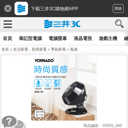
下載三井3C購物網APP
開啟
首頁
筆記型電腦
電腦螢幕
液晶電視
遊戲主機
鍵
首頁
»
生活家電．廚房家電
»
季節家電
»
風扇
商品編號：JXER1_660