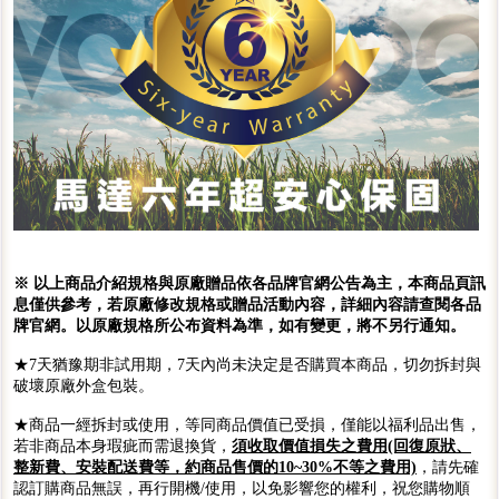
※ 以上商品介紹規格與原廠贈品依各品牌官網公告為主，本商品頁訊
息僅供參考，若原廠修改規格或贈品活動內容，詳細內容請查閱各品
牌官網。以原廠規格所公布資料為準，如有變更，將不另行通知。
★7天猶豫期非試用期，7天內尚未決定是否購買本商品，切勿拆封與
破壞原廠外盒包裝。
★商品一經拆封或使用，等同商品價值已受損，僅能以福利品出售，
若非商品本身瑕疵而需退換貨，
須收取價值損失之費用(回復原狀、
整新費、安裝配送費等，約商品售價的10~30%不等之費用)
，請先確
認訂購商品無誤，再行開機/使用，以免影響您的權利，祝您購物順