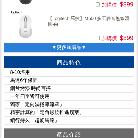
$899
加購價
【Logitech 羅技】M650 多工靜音無線滑
鼠-白
$899
加購價
▼更多加購品▼
商品特色
8-10坪用
馬達6年保固
鋼琴烤漆 時尚百搭
一年四季皆可使用
獨家「定向渦捲導流罩」
精密計算的「定角螺旋推進扇葉」
續行持久「超軔馬達」
產品介紹