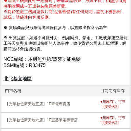
★遊戲主機與配件一經拆封，若非新品瑕疵、故障不良，仍堅持退貨
將酌收兩成～五成包裝復原整新費。
※對於遊戲主機與遊戲片商品(含軟體)有任何疑問，請先不要拆封，
試玩，請儘速向客服反應。
※ 賣場商品與形象情境圖僅供參考，以實際出貨商品為主
※ 出貨提醒：如遇不可抗外力，例如颱風、豪雨、工廠或海運空運罷
工等天災與其他難以抗拒的人為事件，致使貨運公司未上班營運，網
購商品將會延後出貨。
NCC編號：本機無無線/藍牙功能免驗
BSMI編號：R33475
北北基宜地區
門市名稱
目前尚有庫存
♦無庫存，門市
【光華數位新天地五店】1F筆電專賣店
可接受客訂
♦無庫存，門市
【光華數位新天地六店】1F宏碁筆電專賣店
可接受客訂