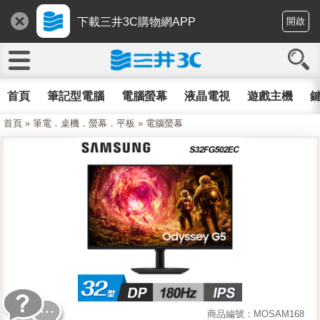
下載三井3C購物網APP
開啟
首頁
筆記型電腦
電腦螢幕
液晶電視
遊戲主機
鍵
首頁
»
筆電．桌機．螢幕．平板
»
電腦螢幕
商品編號：MOSAM168