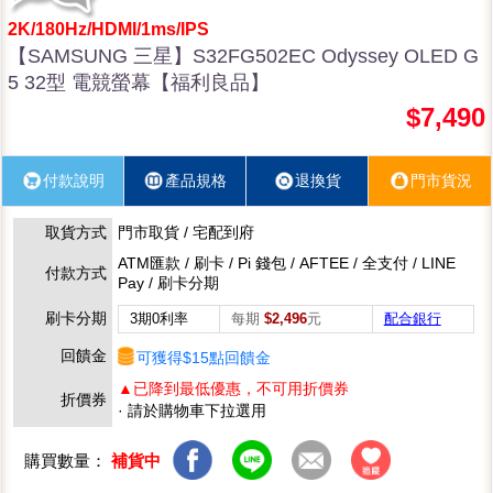
2K/180Hz/HDMI/1ms/IPS
【SAMSUNG 三星】S32FG502EC Odyssey OLED G
5 32型 電競螢幕【福利良品】
$7,490
付款說明
產品規格
退換貨
門市貨況
取貨方式
門市取貨 / 宅配到府
ATM匯款 / 刷卡 / Pi 錢包 / AFTEE / 全支付 / LINE
付款方式
Pay / 刷卡分期
刷卡分期
3期0利率
每期
$2,496
元
配合銀行
回饋金
可獲得$15點回饋金
▲已降到最低優惠，不可用折價券
折價券
· 請於購物車下拉選用
購買數量：
補貨中