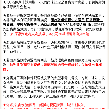
★7天猶豫期非試用期，7天內尚未決定是否購買本商品，切勿拆封與
破壞原廠外盒包裝。
★商品一經拆封或使用，等同商品價值已受損，僅能以福利品出售，
若非商品本身瑕疵而需退換貨，
須收取價值損失之費用(回復原狀、
整新費、安裝配送費等，約商品售價的10~30%不等之費用)
，請先確
認訂購商品無誤，再行開機/使用，以免影響您的權利，祝您購物順
心。
(如原廠判定為人為損壞，本公司有權拒絕退換貨申請)
★若因產品故障要退換貨商品，必須為無髒汙、無損傷之狀態且包裝
完整（含商品主機、包裝內外盒不得刮傷破損，配件/隨附文件與贈品
不得缺件）。
★若因新品故障要退換貨商品，新品瑕疵判斷將由原廠工程人員檢
測。
如對收到商品有疑慮，建議開箱過程全程錄影，以確保自身權
益。
★如需施工團隊特殊配送或安裝的大型家電（電視、冷氣、冰箱、洗
衣機等）收到消費者付款之訂單需求後，將會派發給運送與施工團
隊，當派單完成後，訂單狀態為出貨中，此狀態不一定是實際完成出
貨，僅代表發單至施工團隊，實際以施工團隊與訂購者電話約裝的內
容為主。 在3-5天工作天內，施工廠商將進行聯絡之約裝動作。
★遊戲片(含軟體)商品一經拆封視同購買，無法退換貨。