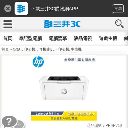
下載三井3C購物網APP
開啟
首頁
筆記型電腦
電腦螢幕
液晶電視
遊戲主機
鍵
首頁
»
鍵鼠．印表機．耳機喇叭
»
印表機/事務機
商品編號：PRHP719