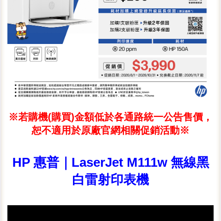
※若購機(購買)金額低於各通路統一公告售價，
恕不適用於原廠官網相關促銷活動※
HP 惠普｜LaserJet M111w 無線黑
白雷射印表機