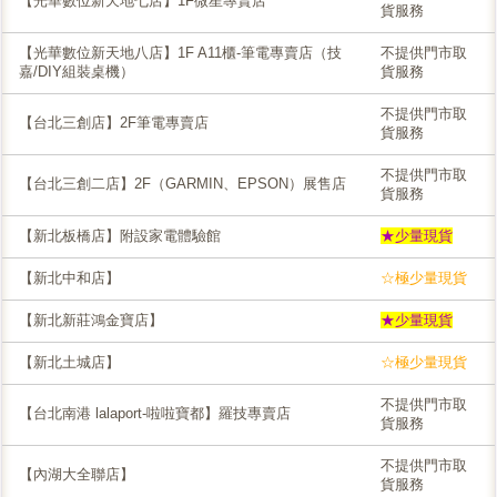
【光華數位新天地七店】1F微星專賣店
貨服務
【光華數位新天地八店】1F A11櫃-筆電專賣店（技
不提供門市取
嘉/DIY組裝桌機）
貨服務
不提供門市取
【台北三創店】2F筆電專賣店
貨服務
不提供門市取
【台北三創二店】2F（GARMIN、EPSON）展售店
貨服務
【新北板橋店】附設家電體驗館
★少量現貨
【新北中和店】
☆極少量現貨
【新北新莊鴻金寶店】
★少量現貨
【新北土城店】
☆極少量現貨
不提供門市取
【台北南港 lalaport-啦啦寶都】羅技專賣店
貨服務
不提供門市取
【內湖大全聯店】
貨服務