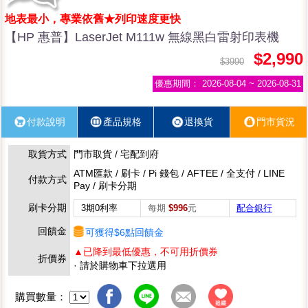
地表最小，專業依舊★列印速度更快
【HP 惠普】LaserJet M111w 無線黑白雷射印表機
$2,990
$3990
優惠期間：
2026-08-04 ~ 2026-08-31
付款說明
產品規格
退換貨
門市貨況
取貨方式
門市取貨 / 宅配到府
ATM匯款 / 刷卡 / Pi 錢包 / AFTEE / 全支付 / LINE
付款方式
Pay / 刷卡分期
刷卡分期
3期0利率
每期
$996
元
配合銀行
回饋金
可獲得$6點回饋金
▲已降到最低優惠，不可用折價券
折價券
· 請於購物車下拉選用
購買數量：