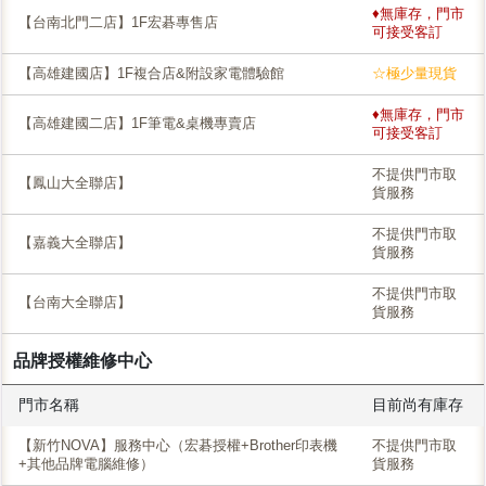
♦無庫存，門市
【台南北門二店】1F宏碁專售店
可接受客訂
【高雄建國店】1F複合店&附設家電體驗館
☆極少量現貨
♦無庫存，門市
【高雄建國二店】1F筆電&桌機專賣店
可接受客訂
不提供門市取
【鳳山大全聯店】
貨服務
不提供門市取
【嘉義大全聯店】
貨服務
不提供門市取
【台南大全聯店】
貨服務
品牌授權維修中心
門市名稱
目前尚有庫存
【新竹NOVA】服務中心（宏碁授權+Brother印表機
不提供門市取
+其他品牌電腦維修）
貨服務