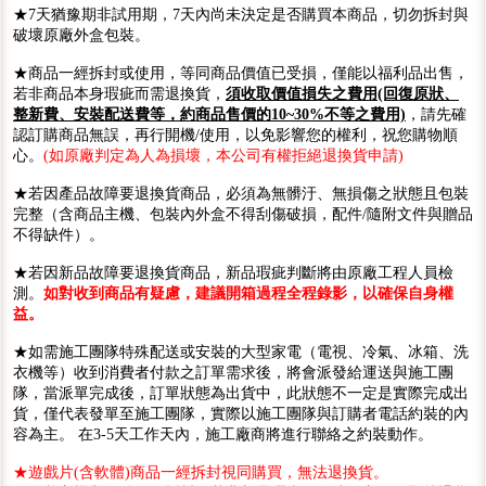
★7天猶豫期非試用期，7天內尚未決定是否購買本商品，切勿拆封與
破壞原廠外盒包裝。
★商品一經拆封或使用，等同商品價值已受損，僅能以福利品出售，
若非商品本身瑕疵而需退換貨，
須收取價值損失之費用(回復原狀、
整新費、安裝配送費等，約商品售價的10~30%不等之費用)
，請先確
認訂購商品無誤，再行開機/使用，以免影響您的權利，祝您購物順
心。
(如原廠判定為人為損壞，本公司有權拒絕退換貨申請)
★若因產品故障要退換貨商品，必須為無髒汙、無損傷之狀態且包裝
完整（含商品主機、包裝內外盒不得刮傷破損，配件/隨附文件與贈品
不得缺件）。
★若因新品故障要退換貨商品，新品瑕疵判斷將由原廠工程人員檢
測。
如對收到商品有疑慮，建議開箱過程全程錄影，以確保自身權
益。
★如需施工團隊特殊配送或安裝的大型家電（電視、冷氣、冰箱、洗
衣機等）收到消費者付款之訂單需求後，將會派發給運送與施工團
隊，當派單完成後，訂單狀態為出貨中，此狀態不一定是實際完成出
貨，僅代表發單至施工團隊，實際以施工團隊與訂購者電話約裝的內
容為主。 在3-5天工作天內，施工廠商將進行聯絡之約裝動作。
★遊戲片(含軟體)商品一經拆封視同購買，無法退換貨。