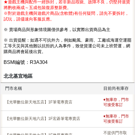
★遊戲主機與配件一經拆封，若非新品瑕疵、故障不良，仍堅持退貨
將酌收兩成～五成包裝復原整新費。
※對於遊戲主機與遊戲片商品(含軟體)有任何疑問，請先不要拆封，
試玩，請儘速向客服反應。
※ 賣場商品與形象情境圖僅供參考，以實際出貨商品為主
※ 出貨提醒：如遇不可抗外力，例如颱風、豪雨、工廠或海運空運罷
工等天災與其他難以抗拒的人為事件，致使貨運公司未上班營運，網
購商品將會延後出貨。
BSMI編號：R3A304
北北基宜地區
門市名稱
目前尚有庫存
♦無庫存，門市
【光華數位新天地五店】1F筆電專賣店
可接受客訂
♦無庫存，門市
【光華數位新天地六店】1F宏碁筆電專賣店
可接受客訂
不提供門市取