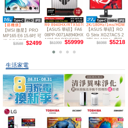
/RTX5060/W11
R9 8940HX/RTX5070/512GB/16G
2K/180Hz/1ms/HDMI
【搭機價】
【ASUS 華碩】FA6
【ASUS 華碩】RO
【MSI 微星】PRO
08PP-0071A8940HX
G Strix XG27ACS 2
MP165 E6 15.6吋 可
16吋 R9 RTX5070
7型 2K 180Hz 電競
攜式IPS螢幕
$59999
$5218
$2499
$61999
$6988
$3588
電競筆電
螢幕
生活家電