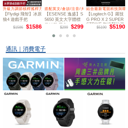
量鼠墊
升級力調節槓桿搖桿力切換扳機
搭配英文/倉頡/注音/大易
結合最新電競科技與職
【Flydigi 飛智】冰原
【ESENSE 逸盛】S
【Logitech G】羅技
狼4 遊戲手把
5650 英文大字體標
G PRO X 2 SUPER
STRIKE 無線類比遊
準鍵盤 黑色
$1586
$299
$5190
$1586
$299
$5190
戲滑鼠
通訊｜消費電子