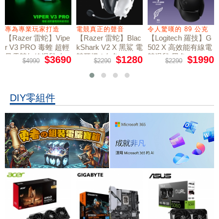
專為專業玩家打造
電競真正的聲音
令人驚嘆的 89 公克
【Razer 雷蛇】Vipe
【Razer 雷蛇】Blac
【Logitech 羅技】G
r V3 PRO 毒蝰 超輕
kShark V2 X 黑鯊 電
502 X 高效能有線電
量電競無線滑鼠 白
競耳機 / 白色
競滑鼠 黑色
$3690
$1280
$1990
$4990
$2290
$2290
色
DIY零組件