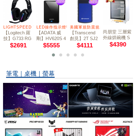
鐵殼製護貝機
LIGHTSPEED 7.1 聲道
LED操作指示燈號
美國軍規防震規格
尚朋堂 三層紫
【Logitech 羅
【ADATA 威
【Transcend
外線烘碗機 S
技】G733 RG
剛】HV620S 4
創見】2T SJ2
D-1566
$4390
B炫光無線電
TB 2.5吋行動
5H3B USB3.0
$2691
$5555
$4111
軍規防震硬碟
競耳機麥克風 /
硬碟 黑
藍
神秘黑
筆電｜桌機｜螢幕