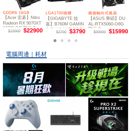
GDDR6 16GB
LGA1700插槽
兩個軸向式風扇
【Acer 宏碁】Nitro
【GIGABYTE 技
【ASUS 華碩】DU
Radeon RX 9070XT
嘉】B760M GAMIN
AL-RTX5060-O8G
16GB OC 顯示卡
顯示卡
G PLUS WIFI DDR4
$22900
$3790
$15990
$23900
$3790
$99999
主機板
電腦周邊｜耗材