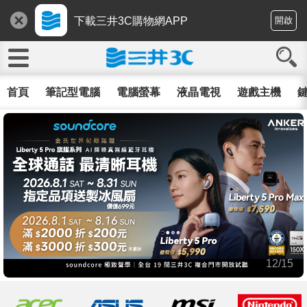
下載三井3C購物網APP
開啟
首頁
筆記型電腦
電腦螢幕
液晶電視
遊戲主機
鍵
12/15