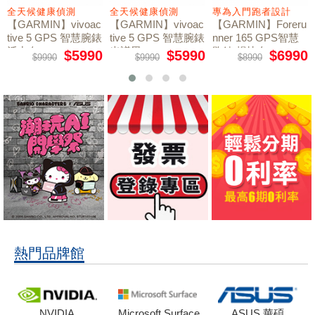
全天候健康偵測
全天候健康偵測
專為入門跑者設計
【GARMIN】vivoac
【GARMIN】vivoac
【GARMIN】Foreru
tive 5 GPS 智慧腕錶
tive 5 GPS 智慧腕錶
nner 165 GPS智慧
活力白
光譜黑
跑錶 暢快白
$5990
$5990
$6990
$9990
$9990
$8990
熱門品牌館
NVIDIA
Microsoft Surface
ASUS 華碩