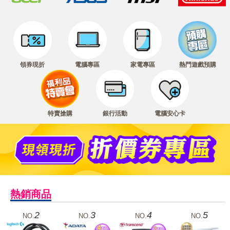
領券現折
電腦專區
家電專區
熱門遊戲預購
特賣搶購
銀行活動
電腦安心卡
熱銷商品
2
3
4
5
NO.
NO.
NO.
NO.