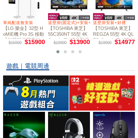
+好禮
單純配送無安裝
送壁掛(固定式)+安裝+好禮贈
送壁掛安裝+好禮
【LG 樂金】32型 H
【TOSHIBA 東芝】
【TOSHIBA 東芝】
oMIE機 Pro 3S 移動
55C350NT 55型 4K
REGZA 55型 4K QL
式智慧聯網螢幕組｜
Google TV 液晶顯示
ED Google TV 55M4
$15900
$13900
$14977
$15900
$19900
$19900
50NT液晶顯示器｜
單純配送
器｜含壁掛(固定式)
含壁掛(固定式)+安
+安裝
裝
遊戲｜電競周邊