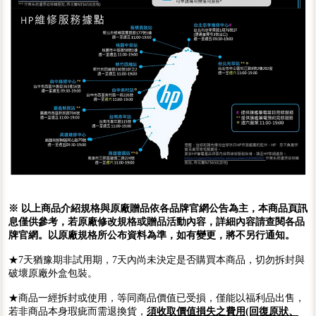
※ 以上商品介紹規格與原廠贈品依各品牌官網公告為主，本商品頁訊
息僅供參考，若原廠修改規格或贈品活動內容，詳細內容請查閱各品
牌官網。以原廠規格所公布資料為準，如有變更，將不另行通知。
★7天猶豫期非試用期，7天內尚未決定是否購買本商品，切勿拆封與
破壞原廠外盒包裝。
★商品一經拆封或使用，等同商品價值已受損，僅能以福利品出售，
若非商品本身瑕疵而需退換貨，
須收取價值損失之費用(回復原狀、