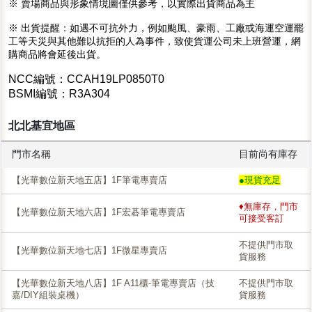
※ 賣場商品與形象情境圖僅供參考，以實際出貨商品為主
※ 出貨提醒：如遇不可抗外力，例如颱風、豪雨、工廠或海運空運罷
工等天災與其他難以抗拒的人為事件，致使貨運公司未上班營運，網
購商品將會延後出貨。
NCC編號：CCAH19LP0850T0
BSMI編號：R3A304
北北基宜地區
門市名稱
目前尚有庫存
【光華數位新天地五店】1F筆電專賣店
●現貨充足
♦無庫存，門市
【光華數位新天地六店】1F宏碁筆電專賣店
可接受客訂
不提供門市取
【光華數位新天地七店】1F微星專賣店
貨服務
【光華數位新天地八店】1F A11櫃-筆電專賣店（技
不提供門市取
嘉/DIY組裝桌機）
貨服務