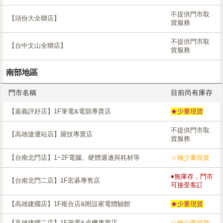
不提供門市取
【頭份大全聯店】
貨服務
不提供門市取
【台中文山全聯店】
貨服務
南部地區
門市名稱
目前尚有庫存
【嘉義評好店】1F筆電&電競專賣店
★少量現貨
不提供門市取
【高雄捷運站店】羅技專賣店
貨服務
【台南北門店】1~2F電腦、硬體週邊與耗材等
☆極少量現貨
♦無庫存，門市
【台南北門二店】1F宏碁專售店
可接受客訂
【高雄建國店】1F複合店&附設家電體驗館
★少量現貨
【高雄建國二店】1F筆電&桌機專賣店
☆極少量現貨