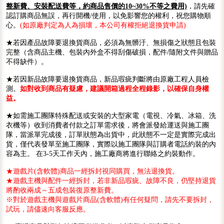
整新費、安裝配送費等，約商品售價的10~30%不等之費用)
，請先確
認訂購商品無誤，再行開機/使用，以免影響您的權利，祝您購物順
心。
(如原廠判定為人為損壞，本公司有權拒絕退換貨申請)
★若因產品故障要退換貨商品，必須為無髒汙、無損傷之狀態且包裝
完整（含商品主機、包裝內外盒不得刮傷破損，配件/隨附文件與贈品
不得缺件）。
★若因新品故障要退換貨商品，新品瑕疵判斷將由原廠工程人員檢
測。
如對收到商品有疑慮，建議開箱過程全程錄影，以確保自身權
益。
★如需施工團隊特殊配送或安裝的大型家電（電視、冷氣、冰箱、洗
衣機等）收到消費者付款之訂單需求後，將會派發給運送與施工團
隊，當派單完成後，訂單狀態為出貨中，此狀態不一定是實際完成出
貨，僅代表發單至施工團隊，實際以施工團隊與訂購者電話約裝的內
容為主。 在3-5天工作天內，施工廠商將進行聯絡之約裝動作。
★遊戲片(含軟體)商品一經拆封視同購買，無法退換貨。
★遊戲主機與配件一經拆封，若非新品瑕疵、故障不良，仍堅持退貨
將酌收兩成～五成包裝復原整新費。
※對於遊戲主機與遊戲片商品(含軟體)有任何疑問，請先不要拆封，
試玩，請儘速向客服反應。