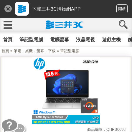
下載三井3C購物網APP
開啟
首頁
筆記型電腦
電腦螢幕
液晶電視
遊戲主機
鍵
首頁
»
筆電．桌機．螢幕．平板
»
筆記型電腦
商品編號：QHPB0098