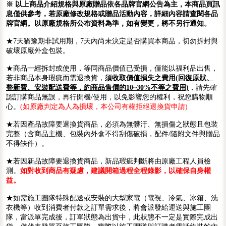
※ 以上商品介紹規格與原廠贈品依各品牌官網公告為主，本商品頁訊
息僅供參考，若原廠修改規格或贈品活動內容，詳細內容請查閱各品
牌官網。以原廠規格所公布資料為準，如有變更，將不另行通知。
★7天猶豫期非試用期，7天內尚未決定是否購買本商品，切勿拆封與
破壞原廠外盒包裝。
★商品一經拆封或使用，等同商品價值已受損，僅能以福利品出售，
若非商品本身瑕疵而需退換貨，
須收取價值損失之費用(回復原狀、
整新費、安裝配送費等，約商品售價的10~30%不等之費用)
，請先確
認訂購商品無誤，再行開機/使用，以免影響您的權利，祝您購物順
心。
(如原廠判定為人為損壞，本公司有權拒絕退換貨申請)
★若因產品故障要退換貨商品，必須為無髒汙、無損傷之狀態且包裝
完整（含商品主機、包裝內外盒不得刮傷破損，配件/隨附文件與贈品
不得缺件）。
★若因新品故障要退換貨商品，新品瑕疵判斷將由原廠工程人員檢
測。
如對收到商品有疑慮，建議開箱過程全程錄影，以確保自身權
益。
★如需施工團隊特殊配送或安裝的大型家電（電視、冷氣、冰箱、洗
衣機等）收到消費者付款之訂單需求後，將會派發給運送與施工團
隊，當派單完成後，訂單狀態為出貨中，此狀態不一定是實際完成出