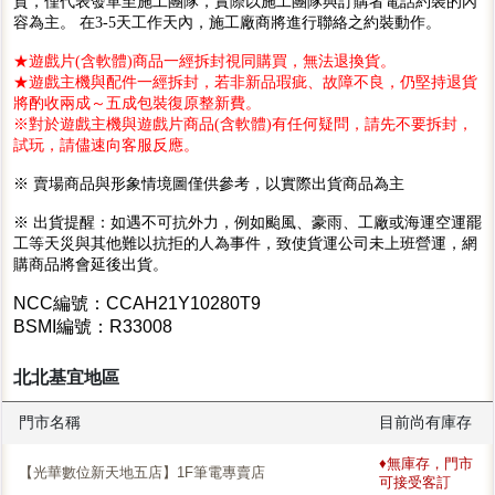
貨，僅代表發單至施工團隊，實際以施工團隊與訂購者電話約裝的內
容為主。 在3-5天工作天內，施工廠商將進行聯絡之約裝動作。
★遊戲片(含軟體)商品一經拆封視同購買，無法退換貨。
★遊戲主機與配件一經拆封，若非新品瑕疵、故障不良，仍堅持退貨
將酌收兩成～五成包裝復原整新費。
※對於遊戲主機與遊戲片商品(含軟體)有任何疑問，請先不要拆封，
試玩，請儘速向客服反應。
※ 賣場商品與形象情境圖僅供參考，以實際出貨商品為主
※ 出貨提醒：如遇不可抗外力，例如颱風、豪雨、工廠或海運空運罷
工等天災與其他難以抗拒的人為事件，致使貨運公司未上班營運，網
購商品將會延後出貨。
NCC編號：CCAH21Y10280T9
BSMI編號：R33008
北北基宜地區
門市名稱
目前尚有庫存
♦無庫存，門市
【光華數位新天地五店】1F筆電專賣店
可接受客訂