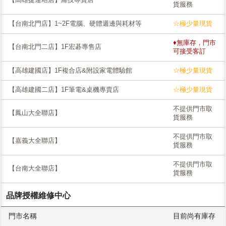
貨服務
【台南北門店】1~2F電腦、硬體週邊與耗材等
☆極少量現貨
♦無庫存，門市
【台南北門二店】1F宏碁專售店
可接受客訂
【高雄建國店】1F複合店&附設家電體驗館
☆極少量現貨
【高雄建國二店】1F筆電&桌機專賣店
☆極少量現貨
不提供門市取
【鳳山大全聯店】
貨服務
不提供門市取
【嘉義大全聯店】
貨服務
不提供門市取
【台南大全聯店】
貨服務
品牌授權維修中心
門市名稱
目前尚有庫存