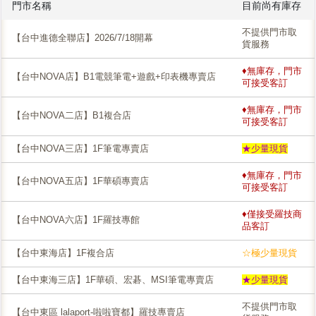
門市名稱
目前尚有庫存
不提供門市取
【台中進德全聯店】2026/7/18開幕
貨服務
♦無庫存，門市
【台中NOVA店】B1電競筆電+遊戲+印表機專賣店
可接受客訂
♦無庫存，門市
【台中NOVA二店】B1複合店
可接受客訂
【台中NOVA三店】1F筆電專賣店
★少量現貨
♦無庫存，門市
【台中NOVA五店】1F華碩專賣店
可接受客訂
♦僅接受羅技商
【台中NOVA六店】1F羅技專館
品客訂
【台中東海店】1F複合店
☆極少量現貨
【台中東海三店】1F華碩、宏碁、MSI筆電專賣店
★少量現貨
不提供門市取
【台中東區 lalaport-啦啦寶都】羅技專賣店