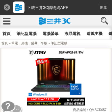
下載三井3C購物網APP
開啟
首頁
筆記型電腦
電腦螢幕
液晶電視
遊戲主機
鍵
首頁
»
筆電．桌機．螢幕．平板
»
筆記型電腦
商品編號：QMSCR057