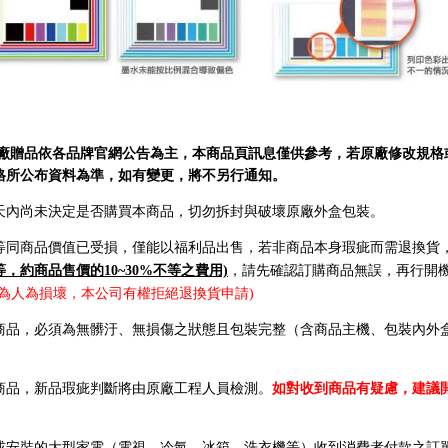
原廠贈品依各品牌官網公告為主，本商品頁訊息僅供參考，若原廠修改規格
格所公布資料為準，如有變更，將不另行通知。
7天內尚未決定是否購買本商品，切勿拆封與破壞原廠外盒包裝。
等同商品價值已受損，僅能以福利品出售，若非商品本身瑕疵而需退換貨
，約商品售價的10~30%不等之費用)
，請先確認訂購商品無誤，再行開機
定為人為損壞，本公司有權拒絕退換貨申請)
商品，必須為無髒汙、無損傷之狀態且包裝完整（含商品主機、包裝內外盒
商品，新品瑕疵判斷將由原廠工程人員檢測。
如對收到商品有疑慮，建議
或安裝的大型家電（電視、冷氣、冰箱、洗衣機等）收到消費者付款之訂