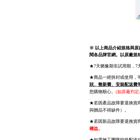
※ 以上商品介紹規格與
閱各品牌官網。以原廠規
★7天猶豫期非試用期，
★商品一經拆封或使用，
狀、整新費、安裝配送費等
您購物順心。
(如原廠判
★若因產品故障要退換貨
與贈品不得缺件）。
★若因新品故障要退換貨
權益。
★如需施工團隊特殊配送