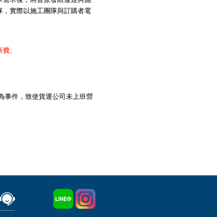
隊，實際以施工團隊與訂購者電
新費。
為事件，致使貨運公司未上班營