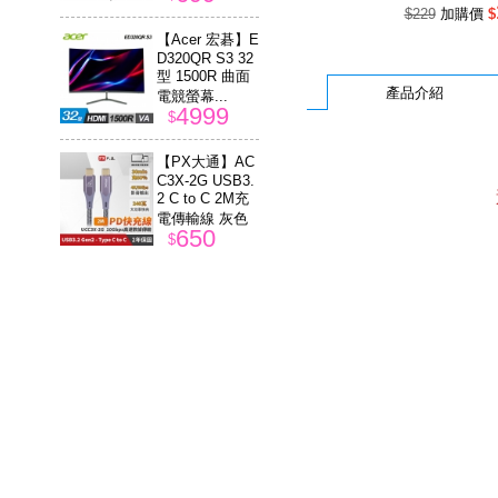
$229
加購價
$
【Acer 宏碁】E
D320QR S3 32
型 1500R 曲面
產品介紹
電競螢幕...
4999
$
【PX大通】AC
C3X-2G USB3.
2 C to C 2M充
電傳輸線 灰色
650
$
【ASUS 華碩】
ROG Falchion
ACE HFX 65%
機械式鍵...
5490
$