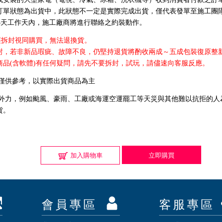
訂單狀態為出貨中，此狀態不一定是實際完成出貨，僅代表發單至施工團
-5天工作天內，施工廠商將進行聯絡之約裝動作。
經拆封視同購買，無法退換貨。
封，若非新品瑕疵、故障不良，仍堅持退貨將酌收兩成～五成包裝復原整
商品(含軟體)有任何疑問，請先不要拆封，試玩，請儘速向客服反應。
圖僅供參考，以實際出貨商品為主
抗外力，例如颱風、豪雨、工廠或海運空運罷工等天災與其他難以抗拒的人
貨。
加入購物車
立即購買
會員專區
客服專區