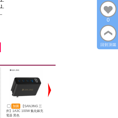
元】
】
0
加購
【SANJING 三
加購
【SANJING 三
加
井】1A3C 100W 氮化鎵充
井】1A2C 67W 氮化鎵充電
井】RP
電器 黑色
器 黑色
源 100