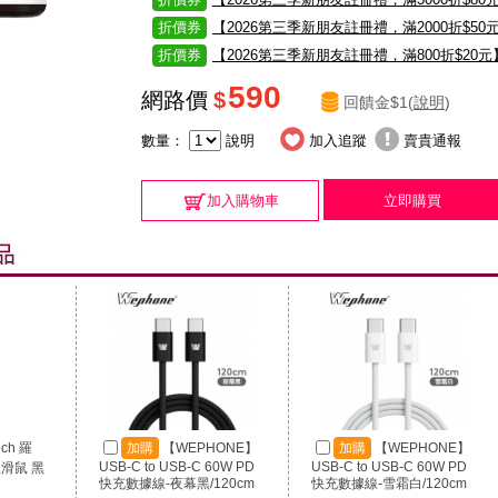
折價券
【2026第三季新朋友註冊禮，滿2000折$50
折價券
【2026第三季新朋友註冊禮，滿800折$20元
590
網路價
$
回饋金$1(
說明
)
數量：
說明
加入追蹤
賣貴通報
加入購物車
立即購買
ech 羅
加購
【WEPHONE】
加購
【WEPHONE】
USB-C to USB-C 60W PD
USB-C to USB-C 60W PD
線滑鼠 黑
快充數據線-夜幕黑/120cm
快充數據線-雪霜白/120cm