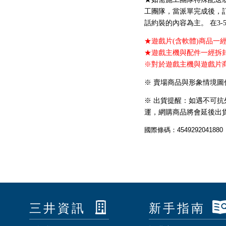
工團隊，當派單完成後，
話約裝的內容為主。 在3
★遊戲片(含軟體)商品一
★遊戲主機與配件一經拆
※對於遊戲主機與遊戲片
※ 賣場商品與形象情境
※ 出貨提醒：如遇不可
運，網購商品將會延後出
國際條碼：4549292041880
三井資訊
新手指南