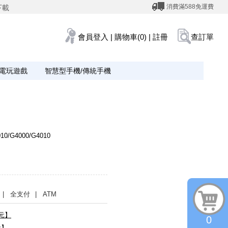
消費滿588免運費
下載
會員登入
|
購物車(0)
|
註冊
查訂單
電玩遊戲
智慧型手機/傳統手機
0/G4000/G4010
| 全支付
| ATM
0元】
0
元】