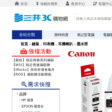
首頁
省錢折價券
會員中心
客服中
全站分類
限時特賣
筆記型電腦
電腦
首頁
鍵鼠．印表機．耳機喇叭
墨水匣
»
»
【羅技】指定商務系列滿額送咖啡
【MSI】指定周邊滿額贈
【iRocks】與你舒適爸氣作戰!
【ROG】滿額贈活動開跑
品牌
HP 惠普
EPSON 愛普生