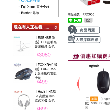
CANON 佳能
Fuji Xerox 富士全錄
Brother 兄弟
商品編號：RRC006
【ESENSE 逸
盛】LED超明亮
護眼檯燈 白色
3080
$
【FOXXRAY 狐
鐳】FXR-SM-5
3 深海獵狐電競
滑鼠
499
$
【Havit】H223
0d 高階旋轉耳
加購
【Logit
罩式耳機 白色
技】M90 USB 有
699
灰
$