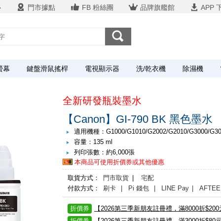
心
門市據點
FB 粉絲團
品牌旗艦館
APP 
螢幕
鍵盤滑鼠搖桿
電視顯示器
洗/乾衣機
除濕機
全新研發瓶裝墨水
【Canon】GI-790 BK 黑色墨水
適用機種：G1000/G1010/G2002/G2010/G3000/G301
容量：135 ml
列印張數：約6,000張
本商品可使用折價券或其他優惠
取貨方式：
門市取貨
|
宅配
付款方式：
刷卡
| Pi 錢包
| LINE Pay
| AFTEE
折價券
【2026第三季新朋友註冊禮，滿8000折$20
折價券
【2026第三季新朋友註冊禮，滿3000折$80