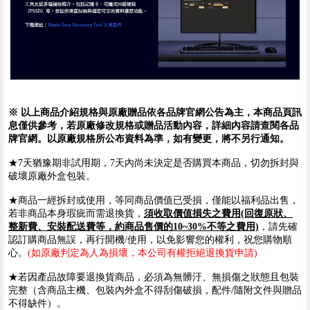
※ 以上商品介紹規格與原廠贈品依各品牌官網公告為主，本商品頁訊
息僅供參考，若原廠修改規格或贈品活動內容，詳細內容請查閱各品
牌官網。以原廠規格所公布資料為準，如有變更，將不另行通知。
★7天猶豫期非試用期，7天內尚未決定是否購買本商品，切勿拆封與
破壞原廠外盒包裝。
★商品一經拆封或使用，等同商品價值已受損，僅能以福利品出售，
若非商品本身瑕疵而需退換貨，
須收取價值損失之費用(回復原狀、
整新費、安裝配送費等，約商品售價的10~30%不等之費用)
，請先確
認訂購商品無誤，再行開機/使用，以免影響您的權利，祝您購物順
心。
(如原廠判定為人為損壞，本公司有權拒絕退換貨申請)
★若因產品故障要退換貨商品，必須為無髒汙、無損傷之狀態且包裝
完整（含商品主機、包裝內外盒不得刮傷破損，配件/隨附文件與贈品
不得缺件）。