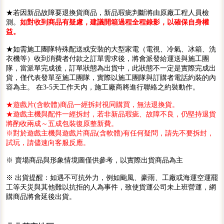
★若因新品故障要退換貨商品，新品瑕疵判斷將由原廠工程人員檢
測。
如對收到商品有疑慮，建議開箱過程全程錄影，以確保自身權
益。
★如需施工團隊特殊配送或安裝的大型家電（電視、冷氣、冰箱、洗
衣機等）收到消費者付款之訂單需求後，將會派發給運送與施工團
隊，當派單完成後，訂單狀態為出貨中，此狀態不一定是實際完成出
貨，僅代表發單至施工團隊，實際以施工團隊與訂購者電話約裝的內
容為主。 在3-5天工作天內，施工廠商將進行聯絡之約裝動作。
★遊戲片(含軟體)商品一經拆封視同購買，無法退換貨。
★遊戲主機與配件一經拆封，若非新品瑕疵、故障不良，仍堅持退貨
將酌收兩成～五成包裝復原整新費。
※對於遊戲主機與遊戲片商品(含軟體)有任何疑問，請先不要拆封，
試玩，請儘速向客服反應。
※ 賣場商品與形象情境圖僅供參考，以實際出貨商品為主
※ 出貨提醒：如遇不可抗外力，例如颱風、豪雨、工廠或海運空運罷
工等天災與其他難以抗拒的人為事件，致使貨運公司未上班營運，網
購商品將會延後出貨。