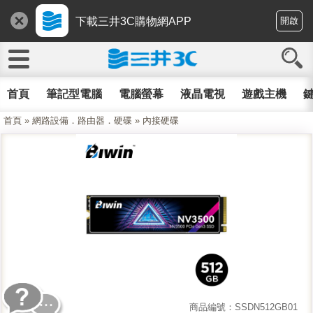
下載三井3C購物網APP
開啟
首頁
筆記型電腦
電腦螢幕
液晶電視
遊戲主機
鍵
首頁
»
網路設備．路由器．硬碟
»
內接硬碟
商品編號：SSDN512GB01