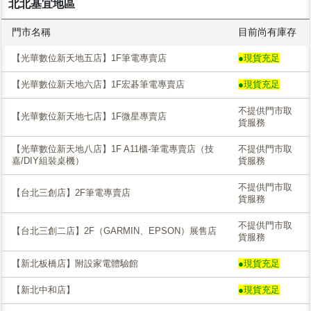
北北基宜地區
門市名稱
目前尚有庫存
【光華數位新天地五店】1F筆電專賣店
●現貨充足
【光華數位新天地六店】1F宏碁筆電專賣店
●現貨充足
不提供門市取
【光華數位新天地七店】1F微星專賣店
貨服務
【光華數位新天地八店】1F A11櫃-筆電專賣店（技
不提供門市取
嘉/DIY組裝桌機）
貨服務
不提供門市取
【台北三創店】2F筆電專賣店
貨服務
不提供門市取
【台北三創二店】2F（GARMIN、EPSON）展售店
貨服務
【新北板橋店】附設家電體驗館
●現貨充足
【新北中和店】
●現貨充足