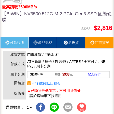
最高讀取3500MB/s
【BIWIN】NV3500 512G M.2 PCIe Gen3 SSD 固態硬
碟
$2,816
$3288
付款說明
產品規格
退換貨
門市貨況
取貨方式
門市取貨 / 宅配到府
ATM匯款 / 刷卡 / Pi 錢包 / AFTEE / 全支付 / LINE
付款方式
Pay / 刷卡分期
刷卡分期
3期0利率
每期
$938
元
配合銀行
回饋金
可獲得$6點回饋金
▲已降到最低優惠，不可用折價券
折價券
· 請於購物車下拉選用
購買數量：