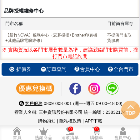
品牌授權維修中心
門市名稱
目前尚有庫存
【新竹NOVA】服務中心（宏碁授權+Brother印表機
不提供門市取
+其他品牌電腦維修）
貨服務
※ 實際貨況以各門市展售數量為準，建議親臨門市購買前，撥
打門市電話詢問
折價券
訂單查詢
會員中心
全台門市
客戶服務
:0809-008-001 (週一~週五 09:00~18:00)
營業人名稱: 三井資訊股份有限公司 統一編號：23832174
購物須知
|
隱私權政策
|
APP下載
智慧 生活 好鄰居 嚴選優質3C家電
0
0
© 三井資訊股份有限公司版權所有
首頁
熱銷商品
追蹤清單
購物車
會員中心