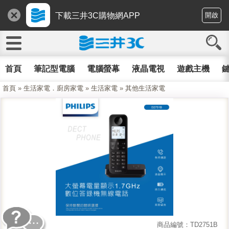
下載三井3C購物網APP
開啟
首頁
筆記型電腦
電腦螢幕
液晶電視
遊戲主機
鍵
首頁
»
生活家電．廚房家電
»
生活家電
»
其他生活家電
商品編號：TD2751B