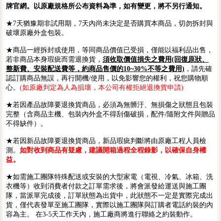
牌官網。以原廠規格所公布資料為準，如有變更，將不另行通知。
★7天猶豫期非試用期，7天內尚未決定是否購買本商品，切勿拆封與
破壞原廠外盒包裝。
★商品一經拆封或使用，等同商品價值已受損，僅能以福利品出售，
若非商品本身瑕疵而需退換貨，
須收取價值損失之費用(回復原狀、
整新費、安裝配送費等，約商品售價的10~30%不等之費用)
，請先確
認訂購商品無誤，再行開機/使用，以免影響您的權利，祝您購物順
心。
(如原廠判定為人為損壞，本公司有權拒絕退換貨申請)
★若因產品故障要退換貨商品，必須為無髒汙、無損傷之狀態且包裝
完整（含商品主機、包裝內外盒不得刮傷破損，配件/隨附文件與贈品
不得缺件）。
★若因新品故障要退換貨商品，新品瑕疵判斷將由原廠工程人員檢
測。
如對收到商品有疑慮，建議開箱過程全程錄影，以確保自身權
益。
★如需施工團隊特殊配送或安裝的大型家電（電視、冷氣、冰箱、洗
衣機等）收到消費者付款之訂單需求後，將會派發給運送與施工團
隊，當派單完成後，訂單狀態為出貨中，此狀態不一定是實際完成出
貨，僅代表發單至施工團隊，實際以施工團隊與訂購者電話約裝的內
容為主。 在3-5天工作天內，施工廠商將進行聯絡之約裝動作。