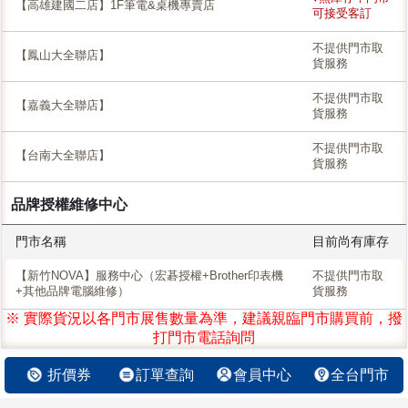
【高雄建國二店】1F筆電&桌機專賣店
可接受客訂
不提供門市取
【鳳山大全聯店】
貨服務
不提供門市取
【嘉義大全聯店】
貨服務
不提供門市取
【台南大全聯店】
貨服務
品牌授權維修中心
門市名稱
目前尚有庫存
【新竹NOVA】服務中心（宏碁授權+Brother印表機
不提供門市取
+其他品牌電腦維修）
貨服務
※ 實際貨況以各門市展售數量為準，建議親臨門市購買前，撥
打門市電話詢問
折價券
訂單查詢
會員中心
全台門市