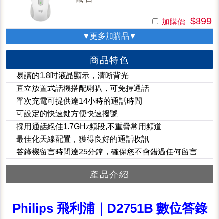
$899
加購價
▼更多加購品▼
商品特色
易讀的1.8吋液晶顯示，清晰背光
直立放置式話機搭配喇叭，可免持通話
單次充電可提供達14小時的通話時間
可設定的快速鍵方便快速撥號
採用通話絕佳1.7GHz頻段,不重疊常用頻道
最佳化天線配置，獲得良好的通話收訊
答錄機留言時間達25分鐘，確保您不會錯過任何留言
產品介紹
Philips 飛利浦｜D2751B 數位答錄