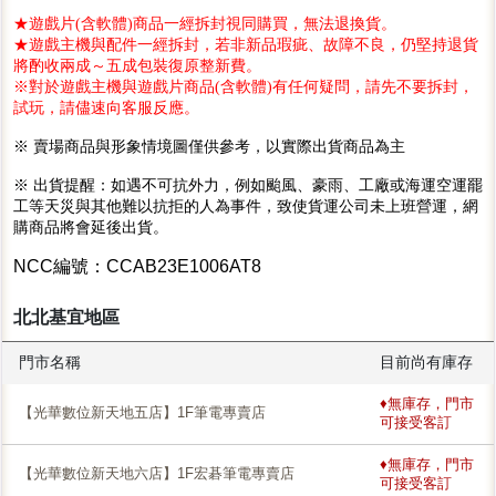
★遊戲片(含軟體)商品一經拆封視同購買，無法退換貨。
★遊戲主機與配件一經拆封，若非新品瑕疵、故障不良，仍堅持退貨
將酌收兩成～五成包裝復原整新費。
※對於遊戲主機與遊戲片商品(含軟體)有任何疑問，請先不要拆封，
試玩，請儘速向客服反應。
※ 賣場商品與形象情境圖僅供參考，以實際出貨商品為主
※ 出貨提醒：如遇不可抗外力，例如颱風、豪雨、工廠或海運空運罷
工等天災與其他難以抗拒的人為事件，致使貨運公司未上班營運，網
購商品將會延後出貨。
NCC編號：CCAB23E1006AT8
北北基宜地區
門市名稱
目前尚有庫存
♦無庫存，門市
【光華數位新天地五店】1F筆電專賣店
可接受客訂
♦無庫存，門市
【光華數位新天地六店】1F宏碁筆電專賣店
可接受客訂