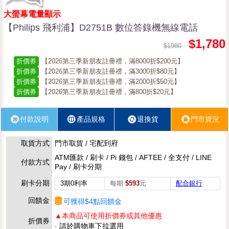
大螢幕電量顯示
【Philips 飛利浦】D2751B 數位答錄機無線電話
$1,780
$1980
折價券
【2026第三季新朋友註冊禮，滿8000折$200元】
折價券
【2026第三季新朋友註冊禮，滿3000折$80元】
折價券
【2026第三季新朋友註冊禮，滿2000折$50元】
折價券
【2026第三季新朋友註冊禮，滿800折$20元】
付款說明
產品規格
退換貨
門市貨況
取貨方式
門市取貨 / 宅配到府
ATM匯款 / 刷卡 / Pi 錢包 / AFTEE / 全支付 / LINE
付款方式
Pay / 刷卡分期
刷卡分期
3期0利率
每期
$593
元
配合銀行
回饋金
可獲得$4點回饋金
▲本商品可使用折價券或其他優惠
折價券
· 請於購物車下拉選用