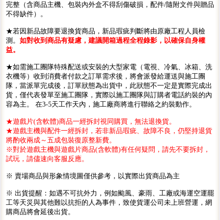
完整（含商品主機、包裝內外盒不得刮傷破損，配件/隨附文件與贈品
不得缺件）。
★若因新品故障要退換貨商品，新品瑕疵判斷將由原廠工程人員檢
測。
如對收到商品有疑慮，建議開箱過程全程錄影，以確保自身權
益。
★如需施工團隊特殊配送或安裝的大型家電（電視、冷氣、冰箱、洗
衣機等）收到消費者付款之訂單需求後，將會派發給運送與施工團
隊，當派單完成後，訂單狀態為出貨中，此狀態不一定是實際完成出
貨，僅代表發單至施工團隊，實際以施工團隊與訂購者電話約裝的內
容為主。 在3-5天工作天內，施工廠商將進行聯絡之約裝動作。
★遊戲片(含軟體)商品一經拆封視同購買，無法退換貨。
★遊戲主機與配件一經拆封，若非新品瑕疵、故障不良，仍堅持退貨
將酌收兩成～五成包裝復原整新費。
※對於遊戲主機與遊戲片商品(含軟體)有任何疑問，請先不要拆封，
試玩，請儘速向客服反應。
※ 賣場商品與形象情境圖僅供參考，以實際出貨商品為主
※ 出貨提醒：如遇不可抗外力，例如颱風、豪雨、工廠或海運空運罷
工等天災與其他難以抗拒的人為事件，致使貨運公司未上班營運，網
購商品將會延後出貨。