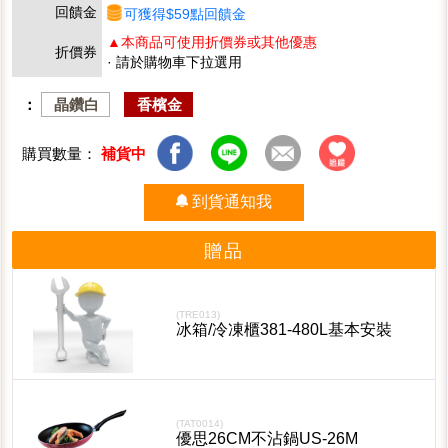
回饋金
可獲得$59點回饋金
▲本商品可使用折價券或其他優惠
折價券
· 請於購物車下拉選用
：
晶鑽白
香檳金
購買數量：
補貨中
到貨通知我
贈品
(TRE013)
冰箱/冷凍櫃381-480L基本安裝
(TAT0014)
優思26CM不沾鍋US-26M