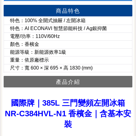
商品特色
特色：100% 全開式抽屜 / 左開冰箱
特色：AI ECONAVI 智慧節能科技 / Ag銀抑菌
電壓/功率：110V/60Hz
顏色：香檳金
能源等級：新能源效率1級
重量：依原廠標示
尺寸：寬 600 × 深 695 × 高 1830 (mm)
產品介紹
國際牌｜385L 三門變頻左開冰箱
NR-C384HVL-N1 香檳金｜含基本安
裝