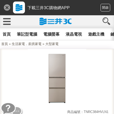
下載三井3C購物網APP
開啟
首頁
筆記型電腦
電腦螢幕
液晶電視
遊戲主機
鍵
首頁
»
生活家電．廚房家電
»
大型家電
商品編號：TNRC384HVLN1