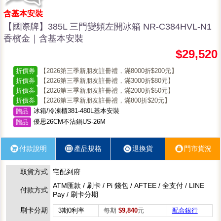
含基本安裝
【國際牌】385L 三門變頻左開冰箱 NR-C384HVL-N1
香檳金｜含基本安裝
$29,520
折價券
【2026第三季新朋友註冊禮，滿8000折$200元】
折價券
【2026第三季新朋友註冊禮，滿3000折$80元】
折價券
【2026第三季新朋友註冊禮，滿2000折$50元】
折價券
【2026第三季新朋友註冊禮，滿800折$20元】
冰箱/冷凍櫃381-480L基本安裝
贈品
優思26CM不沾鍋US-26M
贈品
付款說明
產品規格
退換貨
門市貨況
取貨方式
宅配到府
ATM匯款 / 刷卡 / Pi 錢包 / AFTEE / 全支付 / LINE
付款方式
Pay / 刷卡分期
刷卡分期
3期0利率
每期
$9,840
元
配合銀行