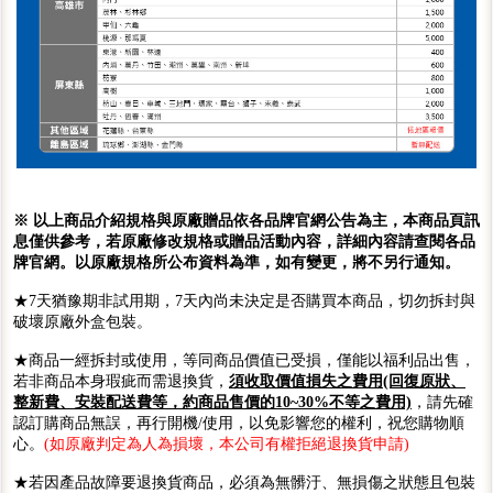
※ 以上商品介紹規格與原廠贈品依各品牌官網公告為主，本商品頁訊
息僅供參考，若原廠修改規格或贈品活動內容，詳細內容請查閱各品
牌官網。以原廠規格所公布資料為準，如有變更，將不另行通知。
★7天猶豫期非試用期，7天內尚未決定是否購買本商品，切勿拆封與
破壞原廠外盒包裝。
★商品一經拆封或使用，等同商品價值已受損，僅能以福利品出售，
若非商品本身瑕疵而需退換貨，
須收取價值損失之費用(回復原狀、
整新費、安裝配送費等，約商品售價的10~30%不等之費用)
，請先確
認訂購商品無誤，再行開機/使用，以免影響您的權利，祝您購物順
心。
(如原廠判定為人為損壞，本公司有權拒絕退換貨申請)
★若因產品故障要退換貨商品，必須為無髒汙、無損傷之狀態且包裝