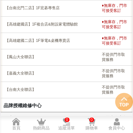
♦無庫存，門市
【台南北門二店】1F宏碁專售店
可接受客訂
♦無庫存，門市
【高雄建國店】1F複合店&附設家電體驗館
可接受客訂
♦無庫存，門市
【高雄建國二店】1F筆電&桌機專賣店
可接受客訂
不提供門市取
【鳳山大全聯店】
貨服務
不提供門市取
【嘉義大全聯店】
貨服務
不提供門市取
【台南大全聯店】
貨服務
品牌授權維修中心
門市名稱
目前尚有庫存
0
0
首頁
熱銷商品
追蹤清單
購物車
會員中心
【新竹NOVA】服務中心（宏碁授權+Brother印表機
不提供門市取