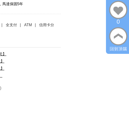
, 馬達保固5年
0
| 全支付
| ATM
| 信用卡分
0元】
元】
元】
】
)