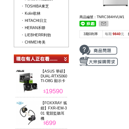
TOSHIBA東芝
Kolin歌林
商品編號：TNRC384HVLW1
HITACHI日立
HERAN禾聯
3期0利率
每期
9840
元
LIEBHERR利勃
CHIMEI奇美
【ASUS 華碩】
DUAL-RTX5060
TI-O8G 顯示卡
19590
$
【FOXXRAY 狐
鐳】FXR-IEM-3
01 電競監聽耳
機
699
$