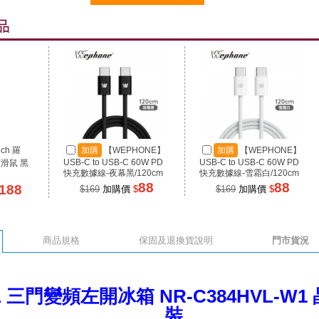
ech 羅
加購
【WEPHONE】
加購
【WEPHONE】
USB-C to USB-C 60W PD
USB-C to USB-C 60W PD
線滑鼠 黑
快充數據線-夜幕黑/120cm
快充數據線-雪霜白/120cm
88
88
188
$169
加購價
$
$169
加購價
$
商品規格
保固及退換貨說明
門市貨況
L 三門變頻左開冰箱 NR-C384HVL-W
裝