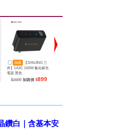
加購
【SANJING 三
加購
【SANJING 三
加
井】1A3C 100W 氮化鎵充
井】1A2C 67W 氮化鎵充電
井】RP
電器 黑色
器 黑色
源 100
899
499
$1699
加購價
$
$990
加購價
$
$99
1 晶鑽白｜含基本安