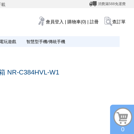
消費滿588免運費
下載
會員登入
|
購物車(0)
|
註冊
查訂單
電玩遊戲
智慧型手機/傳統手機
NR-C384HVL-W1
0