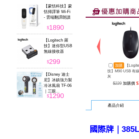
【蒙恬科技】蒙
恬掃譯筆 Wi-Fi
- 雲端翻譯朗讀
1890
$
【Logitech 羅
技】迷你型USB
無線接收器
299
$
加購
【Logit
技】M90 USB 有
【Disney 迪士
灰
尼】冰鎮強力製
$229
加購價
$
冷冰風扇 TF-06
｜三眼...
1290
$
產品介紹
【ESENSE 逸
盛】S5650 英
文大字體標準鍵
盤 黑色
國際牌｜385
299
$