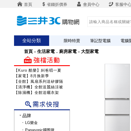
首頁
省錢折價券
會員中心
客服中
全站分類
限時特賣
筆記型電腦
電腦
首頁
生活家電．廚房家電
大型家電
»
»
【Kuro 酷樂】糾爸唱一夏
【家電】8月換新季
【全館】風扇系列送矽膠隔熱組
【清淨機】全館送蠶絲涼被
【除濕機】全館送曬衣架
品牌
LG樂金
Panasonic國際牌