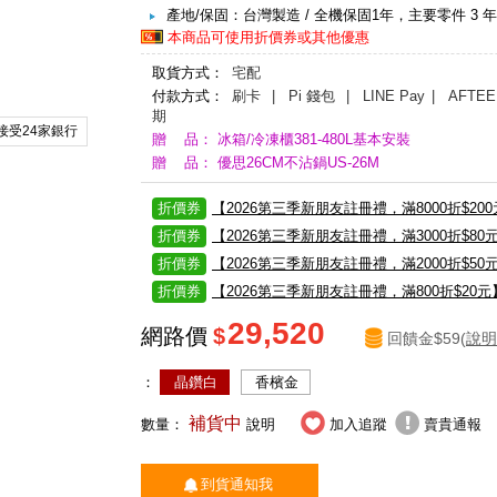
產地/保固：台灣製造 / 全機保固1年，主要零件 3 年
本商品可使用折價券或其他優惠
取貨方式：
宅配
付款方式：
刷卡
| Pi 錢包
| LINE Pay
| AFTEE
期
接受24家銀行
贈 品： 冰箱/冷凍櫃381-480L基本安裝
贈 品： 優思26CM不沾鍋US-26M
折價券
【2026第三季新朋友註冊禮，滿8000折$20
折價券
【2026第三季新朋友註冊禮，滿3000折$80
折價券
【2026第三季新朋友註冊禮，滿2000折$50
折價券
【2026第三季新朋友註冊禮，滿800折$20元
29,520
網路價
$
回饋金$59(
說明
：
晶鑽白
香檳金
補貨中
數量：
說明
加入追蹤
賣貴通報
到貨通知我