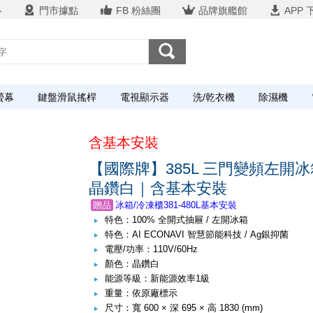
心
門市據點
FB 粉絲團
品牌旗艦館
APP 
螢幕
鍵盤滑鼠搖桿
電視顯示器
洗/乾衣機
除濕機
含基本安裝
【國際牌】385L 三門變頻左開冰箱 
晶鑽白｜含基本安裝
贈品
冰箱/冷凍櫃381-480L基本安裝
贈品
優思26CM不沾鍋US-26M
特色：100% 全開式抽屜 / 左開冰箱
贈品
冰箱/冷凍櫃381-480L基本安裝
特色：AI ECONAVI 智慧節能科技 / Ag銀抑菌
贈品
優思26CM不沾鍋US-26M
電壓/功率：110V/60Hz
顏色：晶鑽白
能源等級：新能源效率1級
重量：依原廠標示
尺寸：寬 600 × 深 695 × 高 1830 (mm)