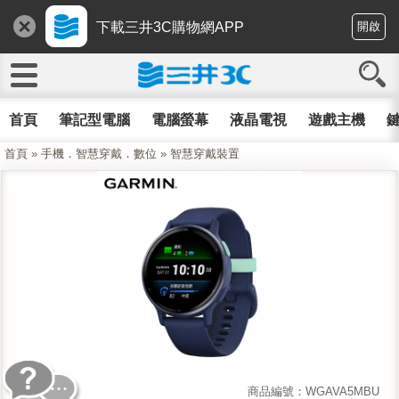
下載三井3C購物網APP
開啟
首頁
筆記型電腦
電腦螢幕
液晶電視
遊戲主機
鍵
首頁
»
手機．智慧穿戴．數位
»
智慧穿戴裝置
商品編號：WGAVA5MBU