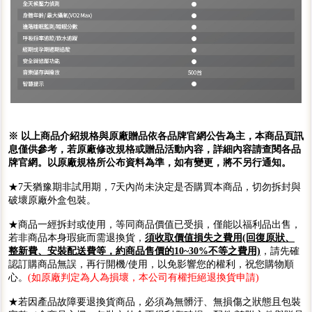
※ 以上商品介紹規格與原廠贈品依各品牌官網公告為主，本商品頁訊
息僅供參考，若原廠修改規格或贈品活動內容，詳細內容請查閱各品
牌官網。以原廠規格所公布資料為準，如有變更，將不另行通知。
★7天猶豫期非試用期，7天內尚未決定是否購買本商品，切勿拆封與
破壞原廠外盒包裝。
★商品一經拆封或使用，等同商品價值已受損，僅能以福利品出售，
若非商品本身瑕疵而需退換貨，
須收取價值損失之費用(回復原狀、
整新費、安裝配送費等，約商品售價的10~30%不等之費用)
，請先確
認訂購商品無誤，再行開機/使用，以免影響您的權利，祝您購物順
心。
(如原廠判定為人為損壞，本公司有權拒絕退換貨申請)
★若因產品故障要退換貨商品，必須為無髒汙、無損傷之狀態且包裝