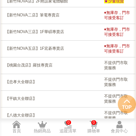
【新竹NOVA店】2F附設家電體驗館
★少量現貨
♦無庫存，門市
【新竹NOVA二店】筆電專賣店
可接受客訂
♦無庫存，門市
【新竹NOVA三店】1F華碩專賣店
可接受客訂
♦無庫存，門市
【新竹NOVA五店】1F宏碁專賣店
可接受客訂
不提供門市取
【桃園台茂店】羅技專賣店
貨服務
不提供門市取
【忠孝大全聯店】
貨服務
不提供門市取
【平鎮大全聯店】
貨服務
不提供門市取
【八德大全聯店】
貨服務
0
0
不提供門市取
首頁
熱銷商品
追蹤清單
購物車
會員中心
【湳雅大全聯店】
貨服務