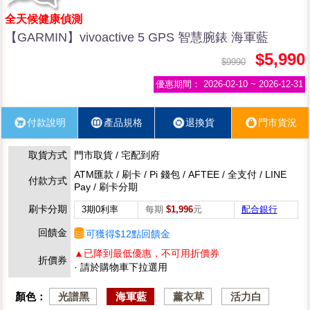
全天候健康偵測
【GARMIN】vivoactive 5 GPS 智慧腕錶 海軍藍
$5,990
$9990
優惠期間：
2026-02-10 ~ 2026-12-31
付款說明
產品規格
退換貨
門市貨況
取貨方式
門市取貨 / 宅配到府
ATM匯款 / 刷卡 / Pi 錢包 / AFTEE / 全支付 / LINE
付款方式
Pay / 刷卡分期
刷卡分期
3期0利率
每期
$1,996
元
配合銀行
回饋金
可獲得$12點回饋金
▲已降到最低優惠，不可用折價券
折價券
· 請於購物車下拉選用
顏色：
光譜黑
海軍藍
薰衣草
活力白