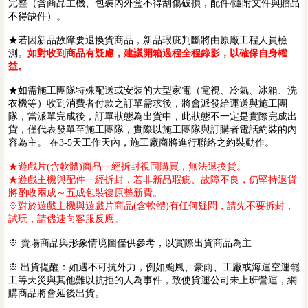
完整（含商品主機、包裝內外盒不得刮傷破損，配件/隨附文件與贈品
不得缺件）。
★若因新品故障要退換貨商品，新品瑕疵判斷將由原廠工程人員檢
測。
如對收到商品有疑慮，建議開箱過程全程錄影，以確保自身權
益。
★如需施工團隊特殊配送或安裝的大型家電（電視、冷氣、冰箱、洗
衣機等）收到消費者付款之訂單需求後，將會派發給運送與施工團
隊，當派單完成後，訂單狀態為出貨中，此狀態不一定是實際完成出
貨，僅代表發單至施工團隊，實際以施工團隊與訂購者電話約裝的內
容為主。 在3-5天工作天內，施工廠商將進行聯絡之約裝動作。
★遊戲片(含軟體)商品一經拆封視同購買，無法退換貨。
★遊戲主機與配件一經拆封，若非新品瑕疵、故障不良，仍堅持退貨
將酌收兩成～五成包裝復原整新費。
※對於遊戲主機與遊戲片商品(含軟體)有任何疑問，請先不要拆封，
試玩，請儘速向客服反應。
※ 賣場商品與形象情境圖僅供參考，以實際出貨商品為主
※ 出貨提醒：如遇不可抗外力，例如颱風、豪雨、工廠或海運空運罷
工等天災與其他難以抗拒的人為事件，致使貨運公司未上班營運，網
購商品將會延後出貨。