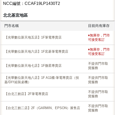
NCC編號：CCAF19LP1430T2
北北基宜地區
門市名稱
目前尚有庫存
♦無庫存，門市
【光華數位新天地五店】1F筆電專賣店
可接受客訂
♦無庫存，門市
【光華數位新天地六店】1F宏碁筆電專賣店
可接受客訂
不提供門市取
【光華數位新天地七店】1F微星專賣店
貨服務
【光華數位新天地八店】1F A11櫃-筆電專賣店（技
不提供門市取
嘉/DIY組裝桌機）
貨服務
不提供門市取
【台北三創店】2F筆電專賣店
貨服務
不提供門市取
【台北三創二店】2F（GARMIN、EPSON）展售店
貨服務