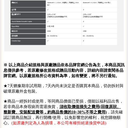
※ 以上商品介紹規格與原廠贈品依各品牌官網公告為主，本商品頁訊
息僅供參考，若原廠修改規格或贈品活動內容，詳細內容請查閱各品
牌官網。以原廠規格所公布資料為準，如有變更，將不另行通知。
★7天猶豫期非試用期，7天內尚未決定是否購買本商品，切勿拆封與
破壞原廠外盒包裝。
★商品一經拆封或使用，等同商品價值已受損，僅能以福利品出售，
若非商品本身瑕疵而需退換貨，
須收取價值損失之費用(回復原狀、
整新費、安裝配送費等，約商品售價的10~30%不等之費用)
，請先確
認訂購商品無誤，再行開機/使用，以免影響您的權利，祝您購物順
心。
(如原廠判定為人為損壞，本公司有權拒絕退換貨申請)