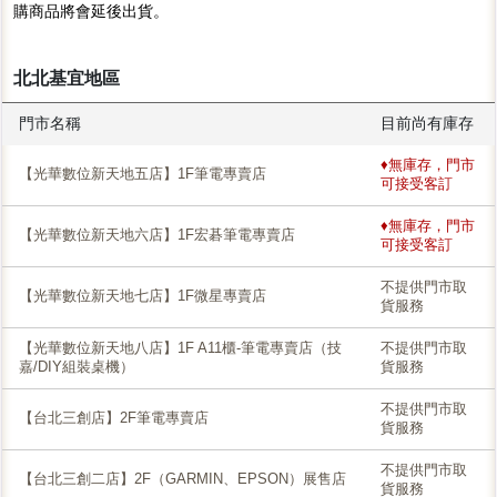
購商品將會延後出貨。
北北基宜地區
門市名稱
目前尚有庫存
♦無庫存，門市
【光華數位新天地五店】1F筆電專賣店
可接受客訂
♦無庫存，門市
【光華數位新天地六店】1F宏碁筆電專賣店
可接受客訂
不提供門市取
【光華數位新天地七店】1F微星專賣店
貨服務
【光華數位新天地八店】1F A11櫃-筆電專賣店（技
不提供門市取
嘉/DIY組裝桌機）
貨服務
不提供門市取
【台北三創店】2F筆電專賣店
貨服務
不提供門市取
【台北三創二店】2F（GARMIN、EPSON）展售店
貨服務