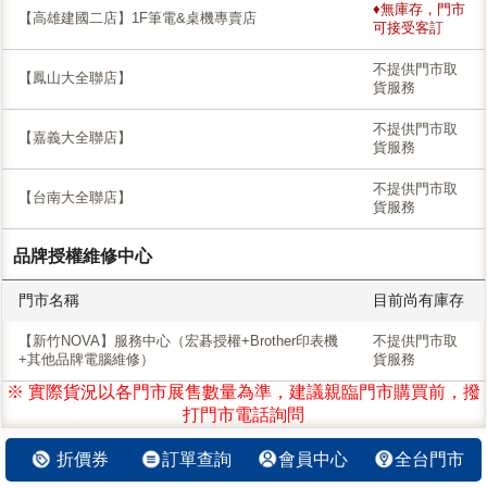
♦無庫存，門市
【高雄建國二店】1F筆電&桌機專賣店
可接受客訂
不提供門市取
【鳳山大全聯店】
貨服務
不提供門市取
【嘉義大全聯店】
貨服務
不提供門市取
【台南大全聯店】
貨服務
品牌授權維修中心
門市名稱
目前尚有庫存
【新竹NOVA】服務中心（宏碁授權+Brother印表機
不提供門市取
+其他品牌電腦維修）
貨服務
※ 實際貨況以各門市展售數量為準，建議親臨門市購買前，撥
打門市電話詢問
折價券
訂單查詢
會員中心
全台門市