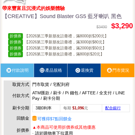
帶來豐富且沉浸式的娛樂體驗
【CREATIVE】Sound Blaster GS5 藍牙喇叭 黑色
$3,290
$3490
折價券
【2026第三季新朋友註冊禮，滿8000折$200元】
折價券
【2026第三季新朋友註冊禮，滿3000折$80元】
折價券
【2026第三季新朋友註冊禮，滿2000折$50元】
折價券
【2026第三季新朋友註冊禮，滿800折$20元】
付款說明
產品規格
退換貨
門市貨況
取貨方式
門市取貨 / 宅配到府
ATM匯款 / 刷卡 / Pi 錢包 / AFTEE / 全支付 / LINE
付款方式
Pay / 刷卡分期
刷卡分期
3期0利率
每期
$1,096
元
配合銀行
回饋金
可獲得$7點回饋金
▲本商品可使用折價券或其他優惠
折價券
· 請於購物車下拉選用