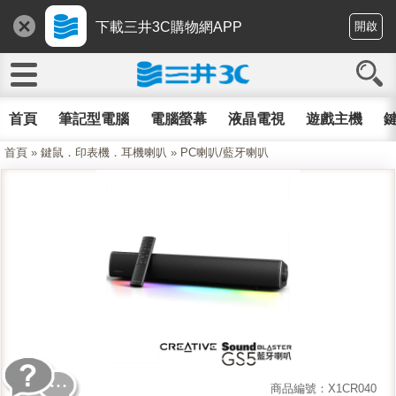
下載三井3C購物網APP
開啟
首頁
筆記型電腦
電腦螢幕
液晶電視
遊戲主機
鍵
首頁
»
鍵鼠．印表機．耳機喇叭
»
PC喇叭/藍牙喇叭
商品編號：X1CR040