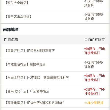
不提供門市取
【頭份大全聯店】
貨服務
不提供門市取
【台中文山全聯店】
貨服務
南部地區
門市名稱
目前尚有庫存
♦無庫存，門市
【嘉義評好店】1F筆電&電競專賣店
可接受客訂
不提供門市取
【高雄捷運站店】羅技專賣店
貨服務
♦無庫存，門市
【台南北門店】1~2F電腦、硬體週邊與耗材等
可接受客訂
♦無庫存，門市
【台南北門二店】1F宏碁專售店
可接受客訂
【高雄建國店】1F複合店&附設家電體驗館
☆極少量現貨