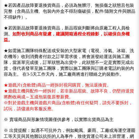
★若因產品故障要退換貨商品，必須為無髒汙、無損傷之狀態且包裝
完整（含商品主機、包裝內外盒不得刮傷破損，配件/隨附文件與贈品
不得缺件）。
★若因新品故障要退換貨商品，新品瑕疵判斷將由原廠工程人員檢
測。
如對收到商品有疑慮，建議開箱過程全程錄影，以確保自身權
益。
★如需施工團隊特殊配送或安裝的大型家電（電視、冷氣、冰箱、洗
衣機等）收到消費者付款之訂單需求後，將會派發給運送與施工團
隊，當派單完成後，訂單狀態為出貨中，此狀態不一定是實際完成出
貨，僅代表發單至施工團隊，實際以施工團隊與訂購者電話約裝的內
容為主。 在3-5天工作天內，施工廠商將進行聯絡之約裝動作。
★遊戲片(含軟體)商品一經拆封視同購買，無法退換貨。
★遊戲主機與配件一經拆封，若非新品瑕疵、故障不良，仍堅持退貨
將酌收兩成～五成包裝復原整新費。
※對於遊戲主機與遊戲片商品(含軟體)有任何疑問，請先不要拆封，
試玩，請儘速向客服反應。
※ 賣場商品與形象情境圖僅供參考，以實際出貨商品為主
※ 出貨提醒：如遇不可抗外力，例如颱風、豪雨、工廠或海運空運罷
工等天災與其他難以抗拒的人為事件，致使貨運公司未上班營運，網