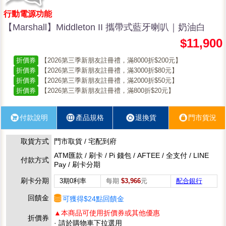
行動電源功能
【Marshall】Middleton II 攜帶式藍牙喇叭｜奶油白
$11,900
折價券
【2026第三季新朋友註冊禮，滿8000折$200元】
折價券
【2026第三季新朋友註冊禮，滿3000折$80元】
折價券
【2026第三季新朋友註冊禮，滿2000折$50元】
折價券
【2026第三季新朋友註冊禮，滿800折$20元】
付款說明
產品規格
退換貨
門市貨況
取貨方式
門市取貨 / 宅配到府
ATM匯款 / 刷卡 / Pi 錢包 / AFTEE / 全支付 / LINE
付款方式
Pay / 刷卡分期
刷卡分期
3期0利率
每期
$3,966
元
配合銀行
回饋金
可獲得$24點回饋金
▲本商品可使用折價券或其他優惠
折價券
· 請於購物車下拉選用