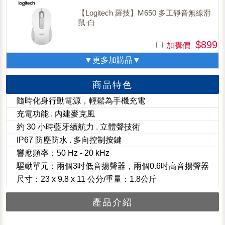
【Logitech 羅技】M650 多工靜音無線滑
鼠-白
$899
加購價
▼更多加購品▼
商品特色
隨時化身行動電源，輕鬆為手機充電
充電功能 . 內建麥克風
約 30 小時藍牙續航力 . 立體聲技術
IP67 防塵防水 . 多向控制按鍵
響應頻率：50 Hz - 20 kHz
驅動單元：兩個3吋低音揚聲器，兩個0.6吋高音揚聲器
尺寸：23 x 9.8 x 11 公分/重量：1.8公斤
產品介紹