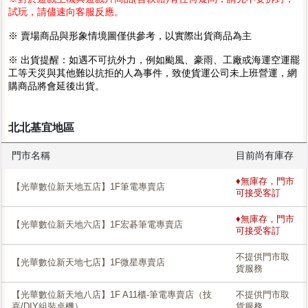
試玩，請儘速向客服反應。
※ 賣場商品與形象情境圖僅供參考，以實際出貨商品為主
※ 出貨提醒：如遇不可抗外力，例如颱風、豪雨、工廠或海運空運罷
工等天災與其他難以抗拒的人為事件，致使貨運公司未上班營運，網
購商品將會延後出貨。
北北基宜地區
門市名稱
目前尚有庫存
♦無庫存，門市
【光華數位新天地五店】1F筆電專賣店
可接受客訂
♦無庫存，門市
【光華數位新天地六店】1F宏碁筆電專賣店
可接受客訂
不提供門市取
【光華數位新天地七店】1F微星專賣店
貨服務
【光華數位新天地八店】1F A11櫃-筆電專賣店（技
不提供門市取
嘉/DIY組裝桌機）
貨服務