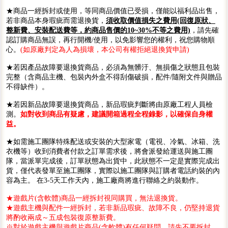
★商品一經拆封或使用，等同商品價值已受損，僅能以福利品出售，
若非商品本身瑕疵而需退換貨，
須收取價值損失之費用(回復原狀、
整新費、安裝配送費等，約商品售價的10~30%不等之費用)
，請先確
認訂購商品無誤，再行開機/使用，以免影響您的權利，祝您購物順
心。
(如原廠判定為人為損壞，本公司有權拒絕退換貨申請)
★若因產品故障要退換貨商品，必須為無髒汙、無損傷之狀態且包裝
完整（含商品主機、包裝內外盒不得刮傷破損，配件/隨附文件與贈品
不得缺件）。
★若因新品故障要退換貨商品，新品瑕疵判斷將由原廠工程人員檢
測。
如對收到商品有疑慮，建議開箱過程全程錄影，以確保自身權
益。
★如需施工團隊特殊配送或安裝的大型家電（電視、冷氣、冰箱、洗
衣機等）收到消費者付款之訂單需求後，將會派發給運送與施工團
隊，當派單完成後，訂單狀態為出貨中，此狀態不一定是實際完成出
貨，僅代表發單至施工團隊，實際以施工團隊與訂購者電話約裝的內
容為主。 在3-5天工作天內，施工廠商將進行聯絡之約裝動作。
★遊戲片(含軟體)商品一經拆封視同購買，無法退換貨。
★遊戲主機與配件一經拆封，若非新品瑕疵、故障不良，仍堅持退貨
將酌收兩成～五成包裝復原整新費。
※對於遊戲主機與遊戲片商品(含軟體)有任何疑問，請先不要拆封，