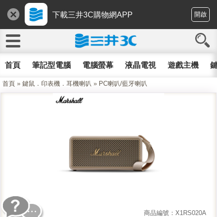
下載三井3C購物網APP
開啟
首頁
筆記型電腦
電腦螢幕
液晶電視
遊戲主機
鍵
首頁
»
鍵鼠．印表機．耳機喇叭
»
PC喇叭/藍牙喇叭
商品編號：X1RS020A