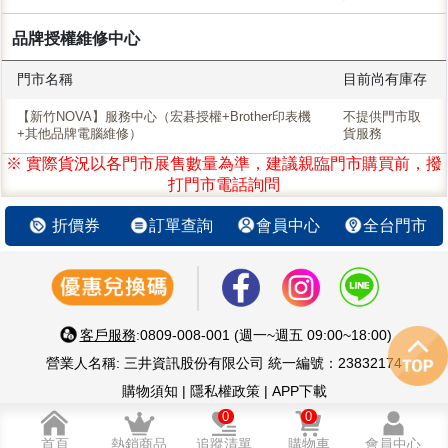
品牌授權維修中心
門市名稱
目前尚有庫存
【新竹NOVA】服務中心（宏碁授權+Brother印表機
不提供門市取
+其他品牌電腦維修）
貨服務
※ 實際貨況以各門市展售數量為準，建議親臨門市購買前，撥
打門市電話詢問
折價券
訂單查詢
會員中心
全台門市
客戶服務
:0809-008-001 (週一~週五 09:00~18:00)
營業人名稱: 三井資訊股份有限公司 統一編號：23832174
購物須知
|
隱私權政策
|
APP下載
智慧 生活 好鄰居 嚴選優質3C家電
0
0
© 三井資訊股份有限公司版權所有
首頁
熱銷商品
追蹤清單
購物車
會員中心