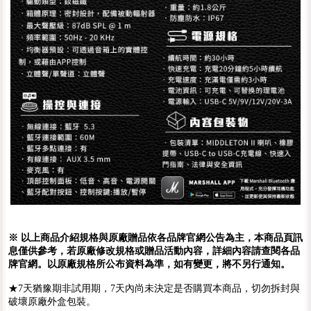
※ 以上商品介紹規格與原廠贈品依各品牌官網公告為主，本商品頁訊
息僅供參考，若原廠修改規格或贈品活動內容，詳細內容請查閱各品
牌官網。以原廠規格所公布資料為準，如有變更，將不另行通知。
★7天猶豫期非試用期，7天內尚未決定是否購買本商品，切勿拆封與
破壞原廠外盒包裝。