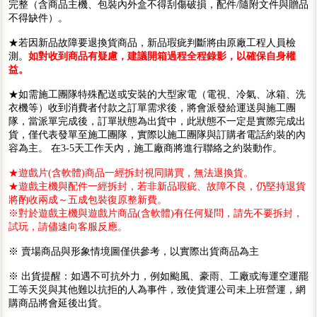
完整（含商品主機、包裝內外盒不得刮傷破損，配件/隨附文件與贈品
不得缺件）。
★若因新品故障要退換貨商品，新品瑕疵判斷將由原廠工程人員檢
測。
如對收到商品有疑慮，建議開箱過程全程錄影，以確保自身權
益。
★如需施工團隊特殊配送或安裝的大型家電（電視、冷氣、冰箱、洗
衣機等）收到消費者付款之訂單需求後，將會派發給運送與施工團
隊，當派單完成後，訂單狀態為出貨中，此狀態不一定是實際完成出
貨，僅代表發單至施工團隊，實際以施工團隊與訂購者電話約裝的內
容為主。 在3-5天工作天內，施工廠商將進行聯絡之約裝動作。
★遊戲片(含軟體)商品一經拆封視同購買，無法退換貨。
★遊戲主機與配件一經拆封，若非新品瑕疵、故障不良，仍堅持退貨
將酌收兩成～五成包裝復原整新費。
※對於遊戲主機與遊戲片商品(含軟體)有任何疑問，請先不要拆封，
試玩，請儘速向客服反應。
※ 賣場商品與形象情境圖僅供參考，以實際出貨商品為主
※ 出貨提醒：如遇不可抗外力，例如颱風、豪雨、工廠或海運空運罷
工等天災與其他難以抗拒的人為事件，致使貨運公司未上班營運，網
購商品將會延後出貨。