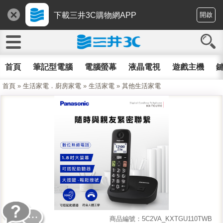
下載三井3C購物網APP
開啟
首頁
筆記型電腦
電腦螢幕
液晶電視
遊戲主機
鍵
首頁
»
生活家電．廚房家電
»
生活家電
»
其他生活家電
商品編號：5C2VA_KXTGU110TWB