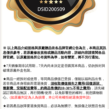
※ 以上商品介紹規格與原廠贈品依各品牌官網公告為主，本商品頁訊
息僅供參考，若原廠修改規格或贈品活動內容，詳細內容請查閱各品
牌官網。以原廠規格所公布資料為準，如有變更，將不另行通知。
★7天猶豫期非試用期，7天內尚未決定是否購買本商品，切勿拆封與
破壞原廠外盒包裝。
★商品一經拆封或使用，等同商品價值已受損，僅能以福利品出售，
若非商品本身瑕疵而需退換貨，
須收取價值損失之費用(回復原狀、
整新費、安裝配送費等，約商品售價的10~30%不等之費用)
，請先確
認訂購商品無誤，再行開機/使用，以免影響您的權利，祝您購物順
心。
(如原廠判定為人為損壞，本公司有權拒絕退換貨申請)
★若因產品故障要退換貨商品，必須為無髒汙、無損傷之狀態且包裝