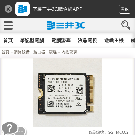
下載三井3C購物網APP
開啟
首頁
筆記型電腦
電腦螢幕
液晶電視
遊戲主機
鍵
首頁
»
網路設備．路由器．硬碟
»
內接硬碟
商品編號：GSTMC002