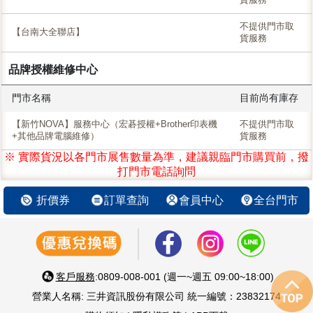
不提供門市取
【台南大全聯店】
貨服務
品牌授權維修中心
門市名稱
目前尚有庫存
【新竹NOVA】服務中心（宏碁授權+Brother印表機
不提供門市取
+其他品牌電腦維修）
貨服務
※ 實際貨況以各門市展售數量為準，建議親臨門市購買前，撥
打門市電話詢問
折價券
訂單查詢
會員中心
全台門市
客戶服務
:0809-008-001 (週一~週五 09:00~18:00)
營業人名稱: 三井資訊股份有限公司 統一編號：23832174