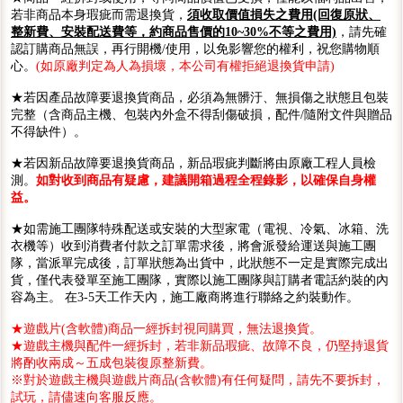
若非商品本身瑕疵而需退換貨，
須收取價值損失之費用(回復原狀、
整新費、安裝配送費等，約商品售價的10~30%不等之費用)
，請先確
認訂購商品無誤，再行開機/使用，以免影響您的權利，祝您購物順
心。
(如原廠判定為人為損壞，本公司有權拒絕退換貨申請)
★若因產品故障要退換貨商品，必須為無髒汙、無損傷之狀態且包裝
完整（含商品主機、包裝內外盒不得刮傷破損，配件/隨附文件與贈品
不得缺件）。
★若因新品故障要退換貨商品，新品瑕疵判斷將由原廠工程人員檢
測。
如對收到商品有疑慮，建議開箱過程全程錄影，以確保自身權
益。
★如需施工團隊特殊配送或安裝的大型家電（電視、冷氣、冰箱、洗
衣機等）收到消費者付款之訂單需求後，將會派發給運送與施工團
隊，當派單完成後，訂單狀態為出貨中，此狀態不一定是實際完成出
貨，僅代表發單至施工團隊，實際以施工團隊與訂購者電話約裝的內
容為主。 在3-5天工作天內，施工廠商將進行聯絡之約裝動作。
★遊戲片(含軟體)商品一經拆封視同購買，無法退換貨。
★遊戲主機與配件一經拆封，若非新品瑕疵、故障不良，仍堅持退貨
將酌收兩成～五成包裝復原整新費。
※對於遊戲主機與遊戲片商品(含軟體)有任何疑問，請先不要拆封，
試玩，請儘速向客服反應。