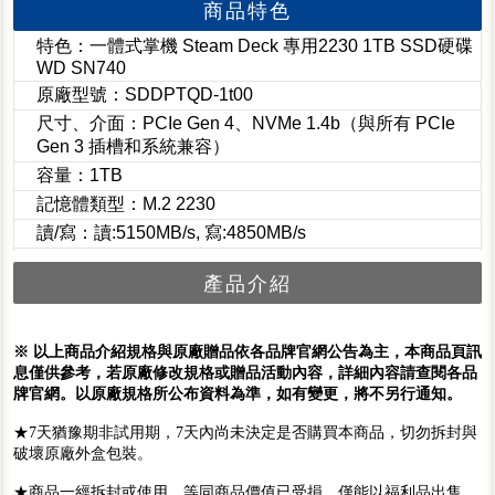
商品特色
特色：一體式掌機 Steam Deck 專用2230 1TB SSD硬碟
WD SN740
原廠型號：SDDPTQD-1t00
尺寸、介面：PCIe Gen 4、NVMe 1.4b（與所有 PCIe
Gen 3 插槽和系統兼容）
容量：1TB
記憶體類型：M.2 2230
讀/寫：讀:5150MB/s, 寫:4850MB/s
產品介紹
※ 以上商品介紹規格與原廠贈品依各品牌官網公告為主，本商品頁訊
息僅供參考，若原廠修改規格或贈品活動內容，詳細內容請查閱各品
牌官網。以原廠規格所公布資料為準，如有變更，將不另行通知。
★7天猶豫期非試用期，7天內尚未決定是否購買本商品，切勿拆封與
破壞原廠外盒包裝。
★商品一經拆封或使用，等同商品價值已受損，僅能以福利品出售，