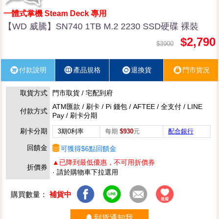
一體式掌機 Steam Deck 專用
【WD 威騰】SN740 1TB M.2 2230 SSD硬碟 裸裝
$2,790
$3900
付款說明
產品規格
退換貨
門市貨況
取貨方式
門市取貨 / 宅配到府
ATM匯款 / 刷卡 / Pi 錢包 / AFTEE / 全支付 / LINE
付款方式
Pay / 刷卡分期
刷卡分期
3期0利率
每期
$930
元
配合銀行
回饋金
可獲得$6點回饋金
▲已降到最低優惠，不可用折價券
折價券
· 請於購物車下拉選用
購買數量：
補貨中
到貨通知我