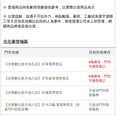
※ 賣場商品與形象情境圖僅供參考，以實際出貨商品為主
※ 出貨提醒：如遇不可抗外力，例如颱風、豪雨、工廠或海運空運罷
工等天災與其他難以抗拒的人為事件，致使貨運公司未上班營運，網
購商品將會延後出貨。
北北基宜地區
門市名稱
目前尚有庫存
♦無庫存，門市
【光華數位新天地五店】1F筆電專賣店
可接受客訂
♦無庫存，門市
【光華數位新天地六店】1F宏碁筆電專賣店
可接受客訂
不提供門市取
【光華數位新天地七店】1F微星專賣店
貨服務
【光華數位新天地八店】1F A11櫃-筆電專賣店（技
不提供門市取
嘉/DIY組裝桌機）
貨服務