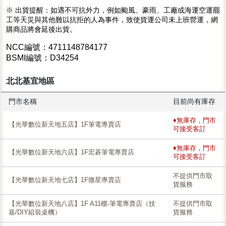
※ 出貨提醒：如遇不可抗外力，例如颱風、豪雨、工廠或海運空運罷
工等天災與其他難以抗拒的人為事件，致使貨運公司未上班營運，網
購商品將會延後出貨。
NCC編號：4711148784177
BSMI編號：D34254
北北基宜地區
門市名稱
目前尚有庫存
♦無庫存，門市
【光華數位新天地五店】1F筆電專賣店
可接受客訂
♦無庫存，門市
【光華數位新天地六店】1F宏碁筆電專賣店
可接受客訂
不提供門市取
【光華數位新天地七店】1F微星專賣店
貨服務
【光華數位新天地八店】1F A11櫃-筆電專賣店（技
不提供門市取
嘉/DIY組裝桌機）
貨服務