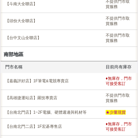
不提供門市取
【斗南大全聯店】
貨服務
不提供門市取
【頭份大全聯店】
貨服務
不提供門市取
【台中文山全聯店】
貨服務
南部地區
門市名稱
目前尚有庫存
♦無庫存，門市
【嘉義評好店】1F筆電&電競專賣店
可接受客訂
不提供門市取
【高雄捷運站店】羅技專賣店
貨服務
【台南北門店】1~2F電腦、硬體週邊與耗材等
★少量現貨
♦無庫存，門市
【台南北門二店】1F宏碁專售店
可接受客訂