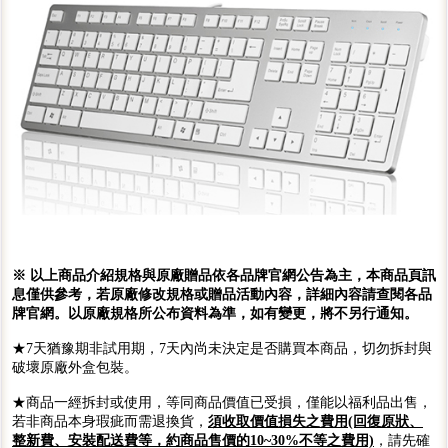
※ 以上商品介紹規格與原廠贈品依各品牌官網公告為主，本商品頁訊
息僅供參考，若原廠修改規格或贈品活動內容，詳細內容請查閱各品
牌官網。以原廠規格所公布資料為準，如有變更，將不另行通知。
★7天猶豫期非試用期，7天內尚未決定是否購買本商品，切勿拆封與
破壞原廠外盒包裝。
★商品一經拆封或使用，等同商品價值已受損，僅能以福利品出售，
若非商品本身瑕疵而需退換貨，
須收取價值損失之費用(回復原狀、
整新費、安裝配送費等，約商品售價的10~30%不等之費用)
，請先確