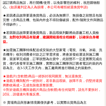
認訂購商品無誤，再行開機/使用，以免影響您的權利，祝您購物順
心。
(如原廠判定為人為損壞，本公司有權拒絕退換貨申請)
★若因產品故障要退換貨商品，必須為無髒汙、無損傷之狀態且包裝
完整（含商品主機、包裝內外盒不得刮傷破損，配件/隨附文件與贈品
不得缺件）。
★若因新品故障要退換貨商品，新品瑕疵判斷將由原廠工程人員檢
測。
如對收到商品有疑慮，建議開箱過程全程錄影，以確保自身權
益。
★如需施工團隊特殊配送或安裝的大型家電（電視、冷氣、冰箱、洗
衣機等）收到消費者付款之訂單需求後，將會派發給運送與施工團
隊，當派單完成後，訂單狀態為出貨中，此狀態不一定是實際完成出
貨，僅代表發單至施工團隊，實際以施工團隊與訂購者電話約裝的內
容為主。 在3-5天工作天內，施工廠商將進行聯絡之約裝動作。
★遊戲片(含軟體)商品一經拆封視同購買，無法退換貨。
★遊戲主機與配件一經拆封，若非新品瑕疵、故障不良，仍堅持退貨
將酌收兩成～五成包裝復原整新費。
※對於遊戲主機與遊戲片商品(含軟體)有任何疑問，請先不要拆封，
試玩，請儘速向客服反應。
※ 賣場商品與形象情境圖僅供參考，以實際出貨商品為主