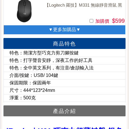
【Logitech 羅技】M331 無線靜音滑鼠 黑
$599
加購價
▼更多加購品▼
商品特色
特色：簡潔方型巧克力剪刀腳按鍵
特色：打字聲音安靜，深夜工作的好工具
特色：全中英文系列，有注音/倉頡輸入法
介面/按鍵：USB/ 104鍵
保固期限：保固兩年
尺寸：444*123*24mm
淨重：500克
產品介紹