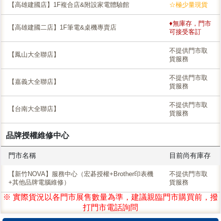
【高雄建國店】1F複合店&附設家電體驗館
☆極少量現貨
♦無庫存，門市
【高雄建國二店】1F筆電&桌機專賣店
可接受客訂
不提供門市取
【鳳山大全聯店】
貨服務
不提供門市取
【嘉義大全聯店】
貨服務
不提供門市取
【台南大全聯店】
貨服務
品牌授權維修中心
門市名稱
目前尚有庫存
【新竹NOVA】服務中心（宏碁授權+Brother印表機
不提供門市取
+其他品牌電腦維修）
貨服務
※ 實際貨況以各門市展售數量為準，建議親臨門市購買前，撥
打門市電話詢問