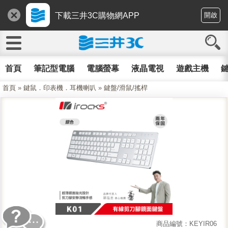
下載三井3C購物網APP
開啟
首頁
筆記型電腦
電腦螢幕
液晶電視
遊戲主機
鍵
首頁
»
鍵鼠．印表機．耳機喇叭
»
鍵盤/滑鼠/搖桿
商品編號：KEYIR06