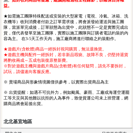
測。
如對收到商品有疑慮，建議開箱過程全程錄影，以確保自身權
益。
★如需施工團隊特殊配送或安裝的大型家電（電視、冷氣、冰箱、洗
衣機等）收到消費者付款之訂單需求後，將會派發給運送與施工團
隊，當派單完成後，訂單狀態為出貨中，此狀態不一定是實際完成出
貨，僅代表發單至施工團隊，實際以施工團隊與訂購者電話約裝的內
容為主。 在3-5天工作天內，施工廠商將進行聯絡之約裝動作。
★遊戲片(含軟體)商品一經拆封視同購買，無法退換貨。
★遊戲主機與配件一經拆封，若非新品瑕疵、故障不良，仍堅持退貨
將酌收兩成～五成包裝復原整新費。
※對於遊戲主機與遊戲片商品(含軟體)有任何疑問，請先不要拆封，
試玩，請儘速向客服反應。
※ 賣場商品與形象情境圖僅供參考，以實際出貨商品為主
※ 出貨提醒：如遇不可抗外力，例如颱風、豪雨、工廠或海運空運罷
工等天災與其他難以抗拒的人為事件，致使貨運公司未上班營運，網
購商品將會延後出貨。
北北基宜地區