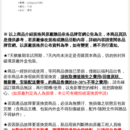
※ 以上商品介紹規格與原廠贈品依各品牌官網公告為主，本商品頁訊
息僅供參考，若原廠修改規格或贈品活動內容，詳細內容請查閱各品
牌官網。以原廠規格所公布資料為準，如有變更，將不另行通知。
★7天猶豫期非試用期，7天內尚未決定是否購買本商品，切勿拆封與
破壞原廠外盒包裝。
★商品一經拆封或使用，等同商品價值已受損，僅能以福利品出售，
若非商品本身瑕疵而需退換貨，
須收取價值損失之費用(回復原狀、
整新費、安裝配送費等，約商品售價的10~30%不等之費用)
，請先確
認訂購商品無誤，再行開機/使用，以免影響您的權利，祝您購物順
心。
(如原廠判定為人為損壞，本公司有權拒絕退換貨申請)
★若因產品故障要退換貨商品，必須為無髒汙、無損傷之狀態且包裝
完整（含商品主機、包裝內外盒不得刮傷破損，配件/隨附文件與贈品
不得缺件）。
★若因新品故障要退換貨商品，新品瑕疵判斷將由原廠工程人員檢