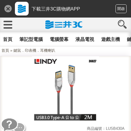
下載三井3C購物網APP
開啟
首頁
筆記型電腦
電腦螢幕
液晶電視
遊戲主機
鍵
首頁
»
鍵鼠．印表機．耳機喇叭
商品編號：LUSB430A