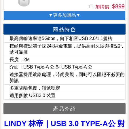
$899
加購價
▼更多加購品▼
商品特色
最高傳輸速率達5Gbps，向下相容USB 2.0/1.1規格
接頭與接點端子採24k純金電鍍，提供高耐久度與接點訊
號可靠度
長度：2M
介面：USB Type-A 公 對 USB Type-A 公
連接器採用鍍鉻處理，時尚美觀，同時可以阻絕不必要的
雜訊
多重隔離包覆，訊號穩定
適用多數 USB3.0 裝置
產品介紹
LINDY 林帝｜USB 3.0 TYPE-A公 對