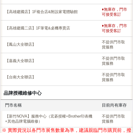
♦無庫存，門市
【高雄建國店】1F複合店&附設家電體驗館
可接受客訂
♦無庫存，門市
【高雄建國二店】1F筆電&桌機專賣店
可接受客訂
不提供門市取
【鳳山大全聯店】
貨服務
不提供門市取
【嘉義大全聯店】
貨服務
不提供門市取
【台南大全聯店】
貨服務
品牌授權維修中心
門市名稱
目前尚有庫存
【新竹NOVA】服務中心（宏碁授權+Brother印表機
不提供門市取
+其他品牌電腦維修）
貨服務
※ 實際貨況以各門市展售數量為準，建議親臨門市購買前，撥