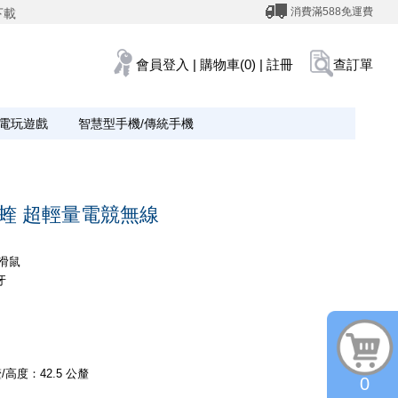
消費滿588免運費
下載
會員登入
|
購物車(0)
|
註冊
查訂單
電玩遊戲
智慧型手機/傳統手機
O 毒蝰 超輕量電競無線
戲滑鼠
牙
/高度：42.5 公釐
0