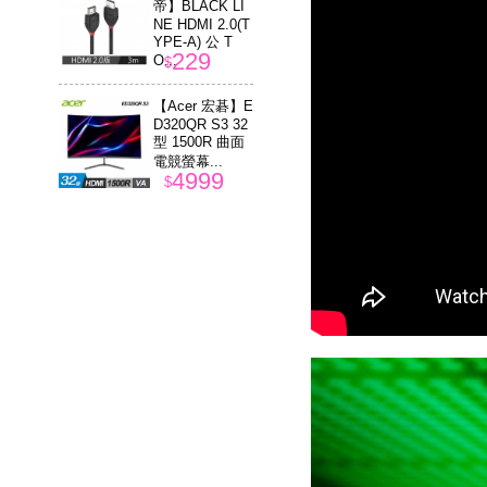
帝】BLACK LI
NE HDMI 2.0(T
YPE-A) 公 T
229
O...
$
【Acer 宏碁】E
D320QR S3 32
型 1500R 曲面
電競螢幕...
4999
$
【Flydigi 飛
智】八爪魚5 力
反饋精英 遊戲
手把
4286
$