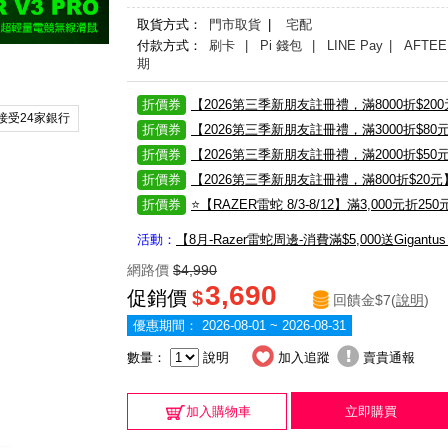
取貨方式：
門市取貨
|
宅配
付款方式：
刷卡
| Pi 錢包
| LINE Pay
| AFTEE
期
折價券
【2026第三季新朋友註冊禮，滿8000折$20
接受24家銀行
折價券
【2026第三季新朋友註冊禮，滿3000折$80
折價券
【2026第三季新朋友註冊禮，滿2000折$50
折價券
【2026第三季新朋友註冊禮，滿800折$20元
折價券
⭐【RAZER雷蛇 8/3-8/12】滿3,000元折250
活動：
【8月-Razer雷蛇周邊-消費滿$5,000送Gigant
網路價
$4,990
3,690
促銷價
$
回饋金$7(
說明
)
優惠期間：
2026-08-01 ~ 2026-08-31
數量：
說明
加入追蹤
賣貴通報
加入購物車
立即購買