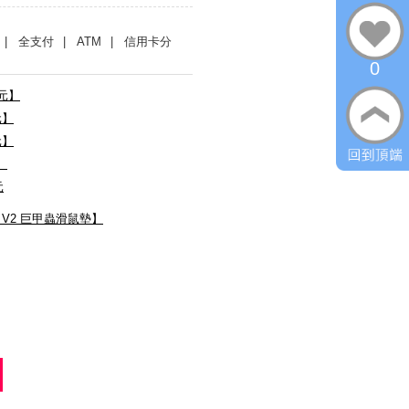
| 全支付
| ATM
| 信用卡分
0
0元】
元】
元】
】
元
us V2 巨甲蟲滑鼠墊】