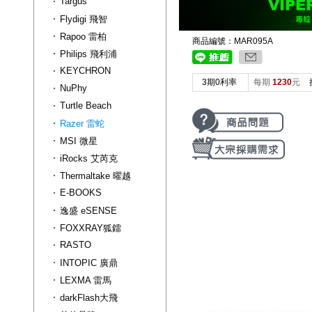
Targus
Flydigi 飛智
Rapoo 雷柏
商品編號：MAR095A
Philips 飛利浦
KEYCHRON
3期0利率
每期
1230
元
NuPhy
Turtle Beach
Razer 雷蛇
MSI 微星
iRocks 艾芮克
Thermaltake 曜越
E-BOOKS
逸盛 eSENSE
FOXXRAY狐鐳
RASTO
INTOPIC 廣鼎
LEXMA 雷馬
darkFlash大飛