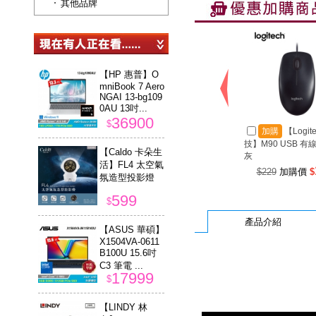
其他品牌
【HP 惠普】O
mniBook 7 Aero
NGAI 13-bg109
0AU 13吋...
36900
$
加購
【Logit
技】M90 USB 有
【Caldo 卡朵生
灰
活】FL4 太空氣
$229
加購價
$
氛造型投影燈
599
$
產品介紹
【ASUS 華碩】
X1504VA-0611
B100U 15.6吋
C3 筆電 ...
17999
$
【LINDY 林