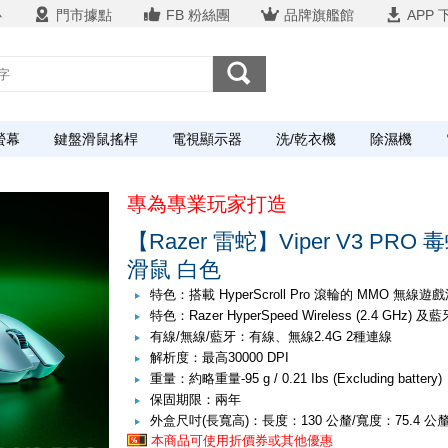
心
門市據點
FB 粉絲團
品牌旗艦館
APP 
螢幕
鍵盤滑鼠搖桿
電視顯示器
洗/乾衣機
除濕機
專為專業玩家打造
【Razer 雷蛇】Viper V3 PR
滑鼠 白色
特色：搭載 HyperScroll Pro 滾輪的 MMO 無線遊
特色：Razer HyperSpeed Wireless (2.4 GHz) 及藍
有線/無線/藍牙：有線、無線2.4G 2種連線
解析度：最高30000 DPI
重量：約略重量-95 g / 0.21 Ibs (Excluding battery)
保固期限：兩年
外盒尺吋(長寬高)：長度：130 公釐/寬度：75.4 公釐
本商品可使用折價券或其他優惠