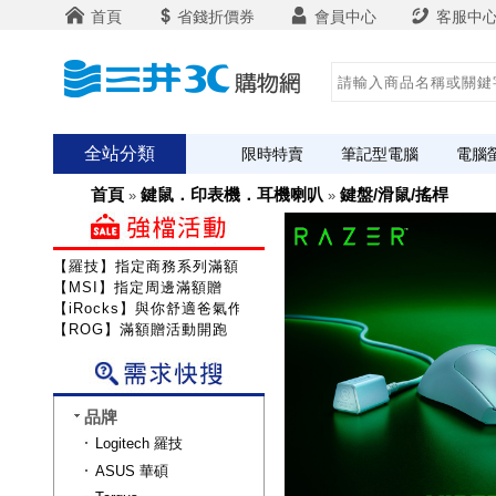
首頁
省錢折價券
會員中心
客服中
全站分類
限時特賣
筆記型電腦
電腦
首頁
鍵鼠．印表機．耳機喇叭
鍵盤/滑鼠/搖桿
»
»
【羅技】指定商務系列滿額送咖啡
【MSI】指定周邊滿額贈
【iRocks】與你舒適爸氣作戰!
【ROG】滿額贈活動開跑
品牌
Logitech 羅技
ASUS 華碩