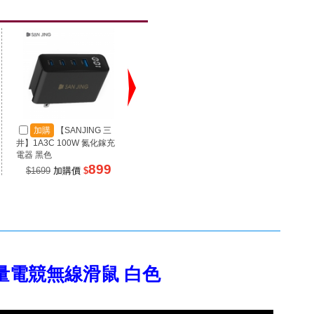
加購
【SANJING 三
加購
【SANJING 三
加
井】1A3C 100W 氮化鎵充
井】1A2C 67W 氮化鎵充電
井】RP
電器 黑色
器 黑色
源 100
899
499
$1699
加購價
$
$990
加購價
$
$99
 超輕量電競無線滑鼠 白色