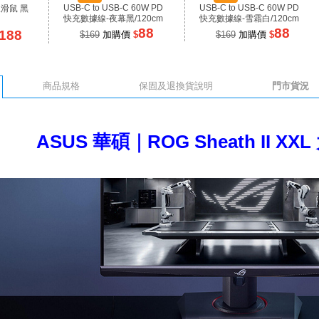
USB-C to USB-C 60W PD
USB-C to USB-C 60W PD
線滑鼠 黑
快充數據線-夜幕黑/120cm
快充數據線-雪霜白/120cm
88
88
188
$169
加購價
$
$169
加購價
$
商品規格
保固及退換貨說明
門市貨況
ASUS 華碩｜ROG Sheath II 