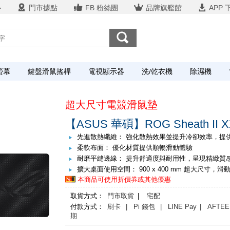
心
門市據點
FB 粉絲團
品牌旗艦館
APP 
螢幕
鍵盤滑鼠搖桿
電視顯示器
洗/乾衣機
除濕機
超大尺寸電競滑鼠墊
【ASUS 華碩】ROG Sheath I
先進散熱纖維： 強化散熱效果並提升冷卻效率，提
柔軟布面： 優化材質提供順暢滑動體驗
耐磨平縫邊緣： 提升舒適度與耐用性，呈現精緻質
擴大桌面使用空間： 900 x 400 mm 超大尺寸，
本商品可使用折價券或其他優惠
取貨方式：
門市取貨
|
宅配
付款方式：
刷卡
| Pi 錢包
| LINE Pay
| AFTEE
期