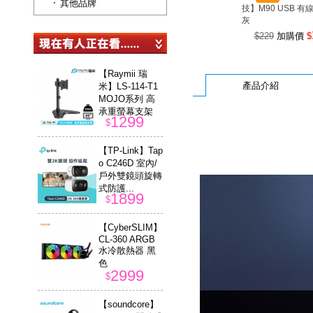
其他品牌
技】M90 USB 有
灰
$229
加購價
$
【Raymii 瑞
產品介紹
米】LS-114-T1
MOJO系列 高
承重螢幕支架
1299
$
【TP-Link】Tap
o C246D 室內/
戶外雙鏡頭旋轉
式防護...
1899
$
【CyberSLIM】
CL-360 ARGB
水冷散熱器 黑
色
2999
$
【soundcore】