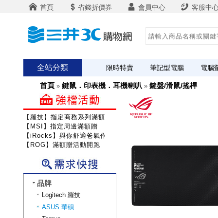
首頁
省錢折價券
會員中心
客服中
全站分類
限時特賣
筆記型電腦
電腦
首頁
鍵鼠．印表機．耳機喇叭
鍵盤/滑鼠/搖桿
»
»
【羅技】指定商務系列滿額送咖啡
【MSI】指定周邊滿額贈
【iRocks】與你舒適爸氣作戰!
【ROG】滿額贈活動開跑
品牌
Logitech 羅技
ASUS 華碩