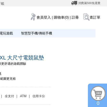
消費滿588免運費
下載
會員登入
|
購物車(0)
|
註冊
查訂單
電玩遊戲
智慧型手機/傳統手機
I XXL 大尺寸電競鼠墊
供更舒適的遊戲體驗
感
滑動範圍更充裕
| 全支付
| ATM
| 信用卡分
0