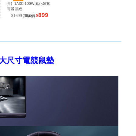
井】1A3C 100W 氮化鎵充
井】1A2C 67W 氮化鎵充電
井】RP
電器 黑色
器 黑色
源 100
899
499
$1699
加購價
$
$990
加購價
$
$99
XXL 大尺寸電競鼠墊