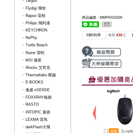
Targus
Flydigi 飛智
Rapoo 雷柏
商品編號：MMPROG008
Philips 飛利浦
KEYCHRON
3期0利率
每期
430
元
NuPhy
Turtle Beach
Razer 雷蛇
MSI 微星
iRocks 艾芮克
Thermaltake 曜越
E-BOOKS
逸盛 eSENSE
FOXXRAY狐鐳
RASTO
INTOPIC 廣鼎
LEXMA 雷馬
darkFlash大飛
加購
【Logit