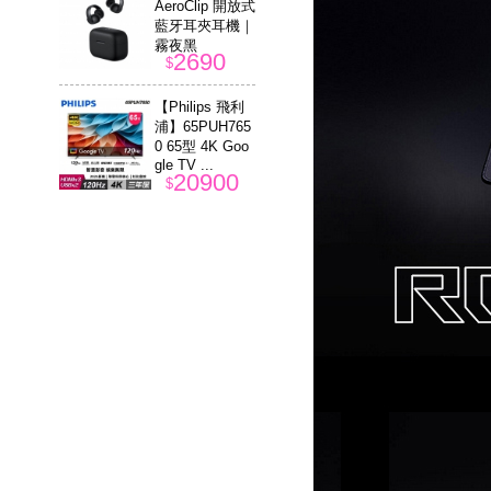
AeroClip 開放式
藍牙耳夾耳機｜
霧夜黑
2690
$
【Philips 飛利
浦】65PUH765
0 65型 4K Goo
gle TV ...
20900
$
【INTOPIC 廣
鼎】KBC-957 U
SB有線鍵盤滑
鼠組
399
$