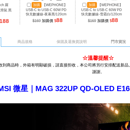
ech 羅
加購
【WEPHONE】
加購
【WEPHONE】
USB-C to USB-C 60W PD
USB-C to USB-C 60W PD
線滑鼠 黑
快充數據線-夜幕黑/120cm
快充數據線-雪霜白/120cm
88
88
188
$169
加購價
$
$169
加購價
$
商品規格
保固及退換貨說明
門市貨況
☆溫馨提醒☆
收到商品時，外箱有明顯破損，請直接拒收，本公司將另行安排配送新品
謝謝
。
MSI 微星｜MAG 322UP QD-OLED E1