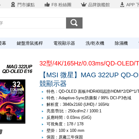
心
門市據點
FB 粉絲團
品牌旗艦館
APP 
螢幕
鍵盤滑鼠搖桿
電視顯示器
洗/乾衣機
除濕機
32型/4K/165Hz/0.03ms/QD-OLED/T
【MSI 微星】MAG 322UP QD-OL
競顯示器
特色：QD-OLED 面板/HDR400認證/HDMI*2/DP*1/Ty
特色：Adaptive-Sync防撕裂 / 99% DCI-P3色域
解析度：3840x2160 (UHD) / 165Hz
亮度/對比：250cd/m2 / 1000:1
反應時間：0.03ms (GtG)
可視角度：178 / 178
壁掛：100 x 100 mm
保固：原廠三年保固