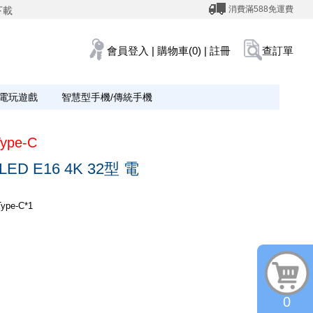
消費滿588免運費
下載
會員登入
|
購物車(0)
|
註冊
查訂單
電玩遊戲
智慧型手機/傳統手機
ype-C
ED E16 4K 32型 電
pe-C*1
0