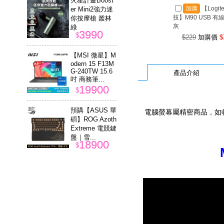
火星計畫Boost
加購
【Logit
er Mini2強力迷
技】M90 USB 有
你按摩槍 叢林
灰
綠
3990
$
$229
加購價
$
【MSI 微星】M
odern 15 F13M
G-240TW 15.6
產品介紹
吋 商務筆...
19900
$
預購【ASUS 華
電腦螢幕屬精密商品，如
碩】ROG Azoth
Extreme 電競鍵
盤｜雪...
18900
$
【ASUS 華碩】
FA401GM-0031
C465H 14吋 R9
RTX5060 ...
68999
$