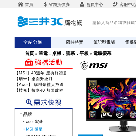
首頁
省錢折價券
會員中心
客服中
全站分類
限時特賣
筆記型電腦
電腦
首頁
筆電．桌機．螢幕．平板
電腦螢幕
»
»
【MSI】40週年 慶典好禮登錄送
【瑞米】桌面升級月
【Acer】 購機豪禮大放送
【技嘉】技嘉40 無限啟程
品牌
acer 宏碁
MSI 微星