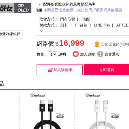
配件依實際收到的原廠標配為準
本商品已達最低價，無法使用折價券或其他優惠
取貨方式：
門市取貨
|
宅配
付款方式：
刷卡
| Pi 錢包
| LINE Pay
| AFTEE
期
接受24家銀行
16,999
網路價
$
回饋金$34(
說明
數量：
說明
加入追蹤
賣貴通報
加入購物車
立即購買