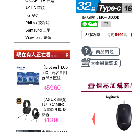
GIGABYTE 技嘉
ASUS 華碩
LG 樂金
商品編號：MOMSI036B
Philips 飛利浦
Samsung 三星
3期0利率
每期
5666
元
Viewsonic 優派
【brother】LC5
56XL 高容量四
色墨水匣組
5960
$
【ASUS 華碩】
TUF GAMING
H3電競耳機 槍
灰色
1390
$