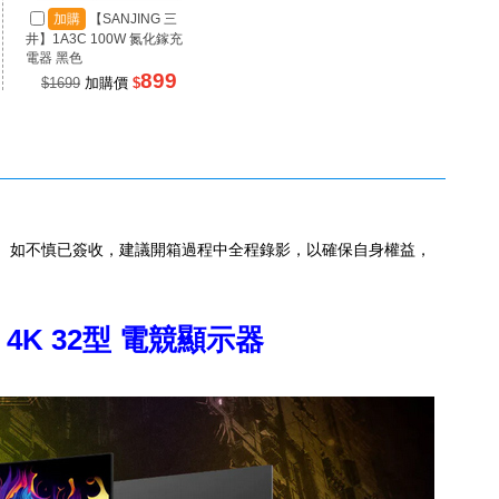
加購
【SANJING 三
加購
【SANJING 三
加
井】1A3C 100W 氮化鎵充
井】1A2C 67W 氮化鎵充電
井】RP
電器 黑色
器 黑色
源 100
899
499
$1699
加購價
$
$990
加購價
$
$99
。如不慎已簽收，建議開箱過程中全程錄影，以確保自身權益，
6 4K 32型 電競顯示器