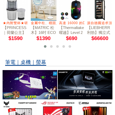
典青軸
★內附雙杯★研磨杯/蔬果切碎杯
金屬中柱、穩固又耐用
高達 16000 的DPI值感測器
源自德國追求頂
【PRINCESS
【MATRIC 松
【Thermaltake
【LIEBHERR
｜荷蘭公主】
木】16吋 ECO
曜越】Level 2
利勃】獨立式
不鏽鋼乾溼研
節能風扇 MG-
0 RGB 電競滑
單溫紅酒櫃 W
$1590
$1390
$690
$66600
磨機/附防噴蓋
DF1608R
鼠
Kb4612 黑色
221030
筆電｜桌機｜螢幕