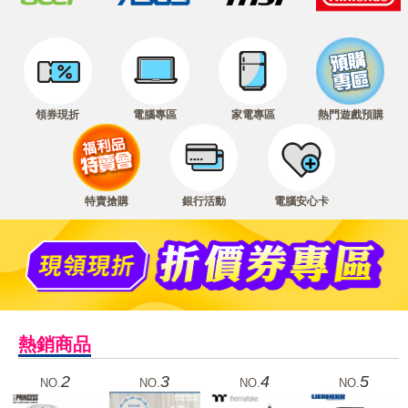
領券現折
電腦專區
家電專區
熱門遊戲預購
特賣搶購
銀行活動
電腦安心卡
熱銷商品
2
3
4
5
NO.
NO.
NO.
NO.