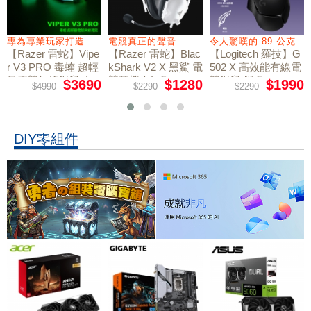
專為專業玩家打造
電競真正的聲音
令人驚嘆的 89 公克
【Razer 雷蛇】Vipe
【Razer 雷蛇】Blac
【Logitech 羅技】G
r V3 PRO 毒蝰 超輕
kShark V2 X 黑鯊 電
502 X 高效能有線電
量電競無線滑鼠 白
競耳機 / 白色
競滑鼠 黑色
$3690
$1280
$1990
$4990
$2290
$2290
色
DIY零組件