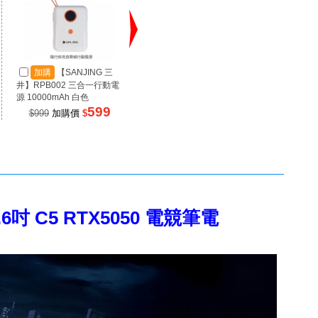
加購
【SANJING 三
加購
【Raymii 瑞米】
加
井】RPB002 三合一行動電
LAA2-PRO-1 夾桌式可旋轉
D301
源 10000mAh 白色
延長線夾 白色
筆電支
599
422
$999
加購價
$
$469
加購價
$
$119
5.6吋 C5 RTX5050 電競筆電