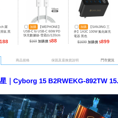
ech 羅
加購
【WEPHONE】
加購
【SANJING 三
USB-C to USB-C 60W PD
線滑鼠 黑
井】1A3C 100W 氮化鎵充
快充數據線-雪霜白/120cm
電器 黑色
88
188
899
$169
加購價
$
$1699
加購價
$
商品規格
保固及退換貨說明
門市貨況
微星｜Cyborg 15 B2RWEKG-892TW 1