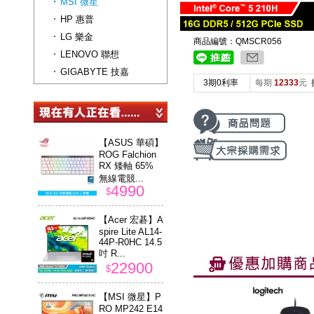
MSI 微星
HP 惠普
LG 樂金
商品編號：QMSCR056
LENOVO 聯想
GIGABYTE 技嘉
3期0利率
每期
12333
元
【ASUS 華碩】
ROG Falchion
RX 矮軸 65%
無線電競...
4990
$
【Acer 宏碁】A
spire Lite AL14-
44P-R0HC 14.5
吋 R...
22900
$
【MSI 微星】P
RO MP242 E14