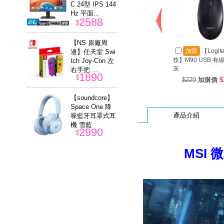
C 24型 IPS 144
Hz 平面...
2588
$
【NS 原廠周
加購
【Logit
邊】任天堂 Swi
技】M90 USB 有
tch Joy-Con 左
灰
右手把 ...
1890
$
$229
加購價
$
【soundcore】
Space One 降
產品介紹
噪藍牙耳罩式耳
機 雪藍
2990
$
MSI 
【E-books】M6
7 三段切換超靜
音有線滑鼠
249
$