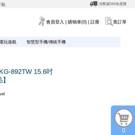
消費滿588免運費
下載
會員登入
|
購物車(0)
|
註冊
查訂單
電玩遊戲
智慧型手機/傳統手機
KG-892TW 15.6吋
品】
vel
0