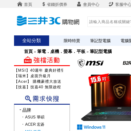
首頁
省錢折價券
會員中心
客服中
全站分類
限時特賣
筆記型電腦
電腦
首頁
筆電．桌機．螢幕．平板
筆記型電腦
»
»
【MSI】40週年 慶典好禮登錄送
【瑞米】桌面升級月
【Acer】 購機豪禮大放送
【技嘉】技嘉40 無限啟程
品牌
ASUS 華碩
ACER 宏碁