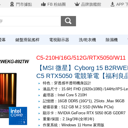
心
門市據點
FB 粉絲團
品牌旗艦館
APP 
螢幕
鍵盤滑鼠搖桿
電視顯示器
洗/乾衣機
除濕機
C5-210H/16G/512G/RTX5050/W11
【MSI 微星】Cyborg 15 B2RWE
C5 RTX5050 電競筆電【福利良
特色：穿透感半透明機身設計
液晶尺寸：15.6吋 FHD (1920x1080) /144Hz/IPS-Le
處理器：Intel Core 5 210H
記憶體：16GB DDR5 (16G*1), 2Slots ,Max 96GB
硬碟容量：512 GB M.2 SSD (NVMe PCIe)
顯示卡：NVIDIA GeForce RTX 5050 8GB GDDR7
重量/保固：2.1kg/3年(全球1年)
作業系統：Windows 11 Home 家用版