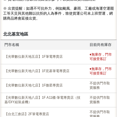
※ 出貨提醒：如遇不可抗外力，例如颱風、豪雨、工廠或海運空運罷
工等天災與其他難以抗拒的人為事件，致使貨運公司未上班營運，網
購商品將會延後出貨。
北北基宜地區
門市名稱
目前尚有庫存
♦無庫存，門市
【光華數位新天地五店】1F筆電專賣店
可接受客訂
♦無庫存，門市
【光華數位新天地六店】1F宏碁筆電專賣店
可接受客訂
不提供門市取
【光華數位新天地七店】1F微星專賣店
貨服務
【光華數位新天地八店】1F A11櫃-筆電專賣店（技
不提供門市取
嘉/DIY組裝桌機）
貨服務
不提供門市取
【台北三創店】2F筆電專賣店
貨服務