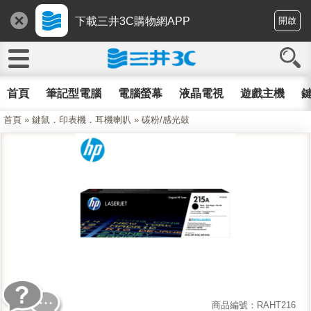
下載三井3C購物網APP
開啟
首頁
筆記型電腦
電腦螢幕
液晶電視
遊戲主機
鍵
首頁
»
鍵鼠．印表機．耳機喇叭
»
碳粉/感光鼓
商品編號：RAHT216