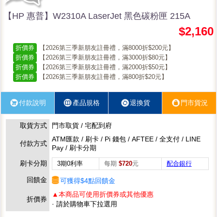
【HP 惠普】W2310A LaserJet 黑色碳粉匣 215A
$2,160
折價券
【2026第三季新朋友註冊禮，滿8000折$200元】
折價券
【2026第三季新朋友註冊禮，滿3000折$80元】
折價券
【2026第三季新朋友註冊禮，滿2000折$50元】
折價券
【2026第三季新朋友註冊禮，滿800折$20元】
付款說明
產品規格
退換貨
門市貨況
取貨方式
門市取貨 / 宅配到府
ATM匯款 / 刷卡 / Pi 錢包 / AFTEE / 全支付 / LINE
付款方式
Pay / 刷卡分期
刷卡分期
3期0利率
每期
$720
元
配合銀行
回饋金
可獲得$4點回饋金
▲本商品可使用折價券或其他優惠
折價券
· 請於購物車下拉選用