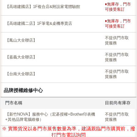
♦無庫存，門市
【高雄建國店】1F複合店&附設家電體驗館
可接受客訂
♦無庫存，門市
【高雄建國二店】1F筆電&桌機專賣店
可接受客訂
不提供門市取
【鳳山大全聯店】
貨服務
不提供門市取
【嘉義大全聯店】
貨服務
不提供門市取
【台南大全聯店】
貨服務
品牌授權維修中心
門市名稱
目前尚有庫存
【新竹NOVA】服務中心（宏碁授權+Brother印表機
不提供門市取
+其他品牌電腦維修）
貨服務
※ 實際貨況以各門市展售數量為準，建議親臨門市購買前，撥
打門市電話詢問