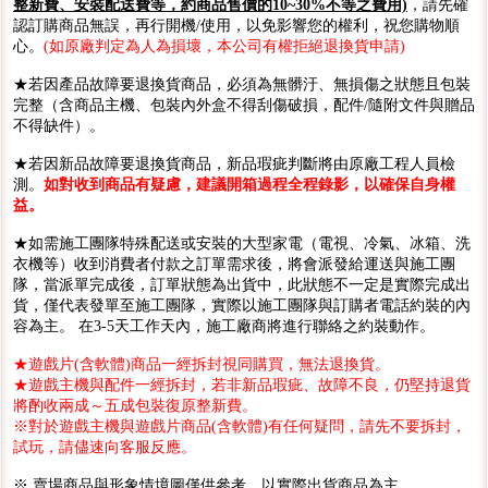
整新費、安裝配送費等，約商品售價的10~30%不等之費用)
，請先確
認訂購商品無誤，再行開機/使用，以免影響您的權利，祝您購物順
心。
(如原廠判定為人為損壞，本公司有權拒絕退換貨申請)
★若因產品故障要退換貨商品，必須為無髒汙、無損傷之狀態且包裝
完整（含商品主機、包裝內外盒不得刮傷破損，配件/隨附文件與贈品
不得缺件）。
★若因新品故障要退換貨商品，新品瑕疵判斷將由原廠工程人員檢
測。
如對收到商品有疑慮，建議開箱過程全程錄影，以確保自身權
益。
★如需施工團隊特殊配送或安裝的大型家電（電視、冷氣、冰箱、洗
衣機等）收到消費者付款之訂單需求後，將會派發給運送與施工團
隊，當派單完成後，訂單狀態為出貨中，此狀態不一定是實際完成出
貨，僅代表發單至施工團隊，實際以施工團隊與訂購者電話約裝的內
容為主。 在3-5天工作天內，施工廠商將進行聯絡之約裝動作。
★遊戲片(含軟體)商品一經拆封視同購買，無法退換貨。
★遊戲主機與配件一經拆封，若非新品瑕疵、故障不良，仍堅持退貨
將酌收兩成～五成包裝復原整新費。
※對於遊戲主機與遊戲片商品(含軟體)有任何疑問，請先不要拆封，
試玩，請儘速向客服反應。
※ 賣場商品與形象情境圖僅供參考，以實際出貨商品為主