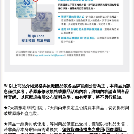
※ 以上商品介紹規格與原廠贈品依各品牌官網公告為主，本商品頁訊
息僅供參考，若原廠修改規格或贈品活動內容，詳細內容請查閱各品
牌官網。以原廠規格所公布資料為準，如有變更，將不另行通知。
★7天猶豫期非試用期，7天內尚未決定是否購買本商品，切勿拆封與
破壞原廠外盒包裝。
★商品一經拆封或使用，等同商品價值已受損，僅能以福利品出售，
若非商品本身瑕疵而需退換貨，
須收取價值損失之費用(回復原狀、