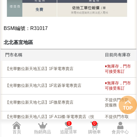
BSMI編號：R31017
北北基宜地區
門市名稱
目前尚有庫存
♦無庫存，門市
【光華數位新天地五店】1F筆電專賣店
可接受客訂
♦無庫存，門市
【光華數位新天地六店】1F宏碁筆電專賣店
可接受客訂
不提供門市取
【光華數位新天地七店】1F微星專賣店
貨服務
【光華數位新天地八店】1F A11櫃-筆電專賣店（技
不提供門市取
嘉/DIY組裝桌機）
貨服務
0
0
首頁
熱銷商品
追蹤清單
購物車
會員中心
不提供門市取
【台北三創店】2F筆電專賣店