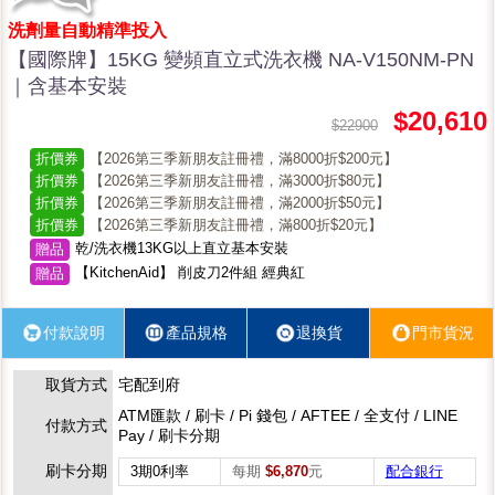
洗劑量自動精準投入
【國際牌】15KG 變頻直立式洗衣機 NA-V150NM-PN
｜含基本安裝
$20,610
$22900
折價券
【2026第三季新朋友註冊禮，滿8000折$200元】
折價券
【2026第三季新朋友註冊禮，滿3000折$80元】
折價券
【2026第三季新朋友註冊禮，滿2000折$50元】
折價券
【2026第三季新朋友註冊禮，滿800折$20元】
乾/洗衣機13KG以上直立基本安裝
贈品
【KitchenAid】 削皮刀2件組 經典紅
贈品
付款說明
產品規格
退換貨
門市貨況
取貨方式
宅配到府
ATM匯款 / 刷卡 / Pi 錢包 / AFTEE / 全支付 / LINE
付款方式
Pay / 刷卡分期
刷卡分期
3期0利率
每期
$6,870
元
配合銀行