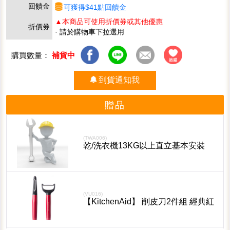
回饋金
可獲得$41點回饋金
▲本商品可使用折價券或其他優惠
折價券
· 請於購物車下拉選用
購買數量：
補貨中
到貨通知我
贈品
(TWA006)
乾/洗衣機13KG以上直立基本安裝
(VU016)
【KitchenAid】 削皮刀2件組 經典紅