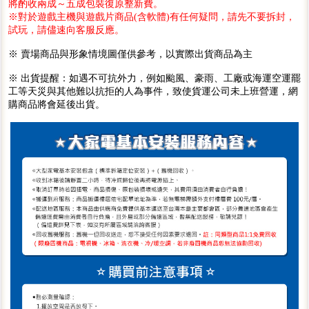
將酌收兩成～五成包裝復原整新費。
※對於遊戲主機與遊戲片商品(含軟體)有任何疑問，請先不要拆封，
試玩，請儘速向客服反應。
※ 賣場商品與形象情境圖僅供參考，以實際出貨商品為主
※ 出貨提醒：如遇不可抗外力，例如颱風、豪雨、工廠或海運空運罷
工等天災與其他難以抗拒的人為事件，致使貨運公司未上班營運，網
購商品將會延後出貨。