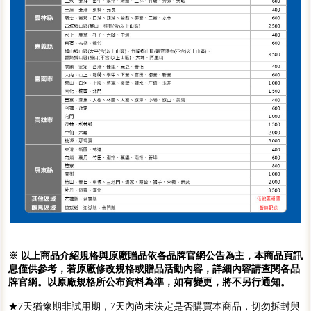
※ 以上商品介紹規格與原廠贈品依各品牌官網公告為主，本商品頁訊
息僅供參考，若原廠修改規格或贈品活動內容，詳細內容請查閱各品
牌官網。以原廠規格所公布資料為準，如有變更，將不另行通知。
★7天猶豫期非試用期，7天內尚未決定是否購買本商品，切勿拆封與