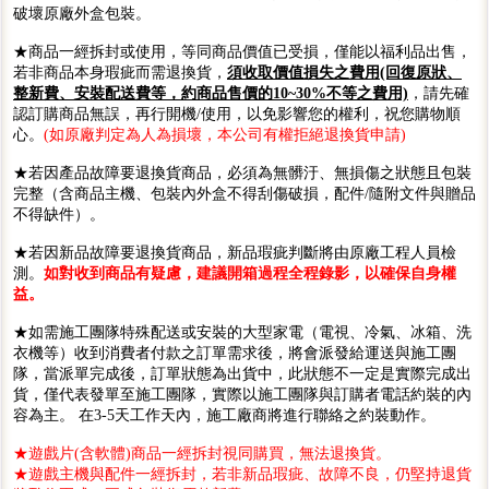
破壞原廠外盒包裝。
★商品一經拆封或使用，等同商品價值已受損，僅能以福利品出售，
若非商品本身瑕疵而需退換貨，
須收取價值損失之費用(回復原狀、
整新費、安裝配送費等，約商品售價的10~30%不等之費用)
，請先確
認訂購商品無誤，再行開機/使用，以免影響您的權利，祝您購物順
心。
(如原廠判定為人為損壞，本公司有權拒絕退換貨申請)
★若因產品故障要退換貨商品，必須為無髒汙、無損傷之狀態且包裝
完整（含商品主機、包裝內外盒不得刮傷破損，配件/隨附文件與贈品
不得缺件）。
★若因新品故障要退換貨商品，新品瑕疵判斷將由原廠工程人員檢
測。
如對收到商品有疑慮，建議開箱過程全程錄影，以確保自身權
益。
★如需施工團隊特殊配送或安裝的大型家電（電視、冷氣、冰箱、洗
衣機等）收到消費者付款之訂單需求後，將會派發給運送與施工團
隊，當派單完成後，訂單狀態為出貨中，此狀態不一定是實際完成出
貨，僅代表發單至施工團隊，實際以施工團隊與訂購者電話約裝的內
容為主。 在3-5天工作天內，施工廠商將進行聯絡之約裝動作。
★遊戲片(含軟體)商品一經拆封視同購買，無法退換貨。
★遊戲主機與配件一經拆封，若非新品瑕疵、故障不良，仍堅持退貨