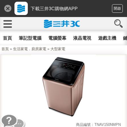
下載三井3C購物網APP
開啟
首頁
筆記型電腦
電腦螢幕
液晶電視
遊戲主機
鍵
首頁
»
生活家電．廚房家電
»
大型家電
商品編號：TNAV150NMPN