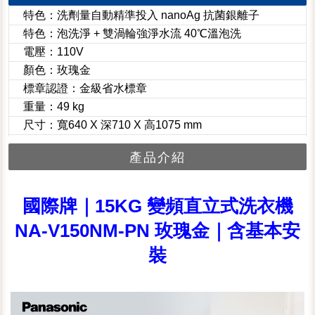
特色：洗劑量自動精準投入 nanoAg 抗菌銀離子
特色：泡洗淨 + 雙渦輪強淨水流 40℃溫泡洗
電壓：110V
顏色：玫瑰金
標章認證：金級省水標章
重量：49 kg
尺寸：寬640 X 深710 X 高1075 mm
產品介紹
國際牌｜15KG 變頻直立式洗衣機
NA-V150NM-PN 玫瑰金｜含基本安
裝