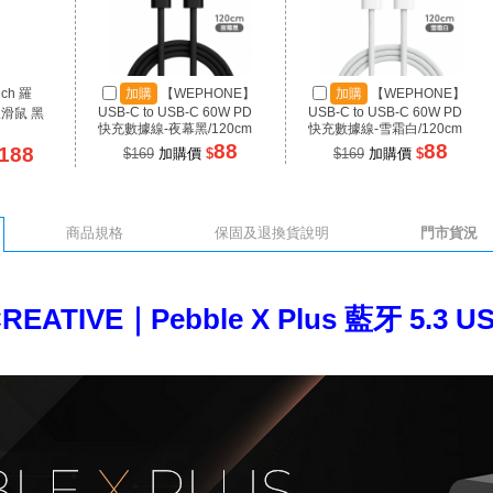
ech 羅
加購
【WEPHONE】
加購
【WEPHONE】
USB-C to USB-C 60W PD
USB-C to USB-C 60W PD
線滑鼠 黑
快充數據線-夜幕黑/120cm
快充數據線-雪霜白/120cm
88
88
188
$169
加購價
$
$169
加購價
$
商品規格
保固及退換貨說明
門市貨況
REATIVE｜Pebble X Plus 藍牙 5.