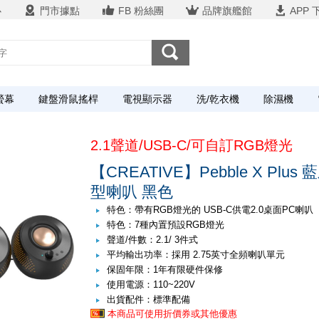
心
門市據點
FB 粉絲團
品牌旗艦館
APP 
螢幕
鍵盤滑鼠搖桿
電視顯示器
洗/乾衣機
除濕機
2.1聲道/USB-C/可自訂RGB燈光
【CREATIVE】Pebble X Plus 
型喇叭 黑色
特色：帶有RGB燈光的 USB-C供電2.0桌面PC喇叭
特色：7種內置預設RGB燈光
聲道/件數：2.1/ 3件式
平均輸出功率：採用 2.75英寸全頻喇叭單元
保固年限：1年有限硬件保修
使用電源：110~220V
出貨配件：標準配備
本商品可使用折價券或其他優惠