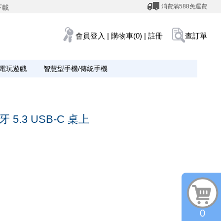
消費滿588免運費
下載
會員登入
|
購物車(0)
|
註冊
查訂單
電玩遊戲
智慧型手機/傳統手機
藍牙 5.3 USB-C 桌上
0