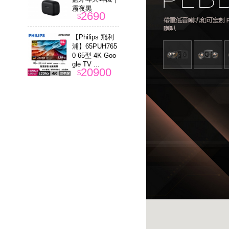
霧夜黑
2690
$
【Philips 飛利
浦】65PUH765
0 65型 4K Goo
gle TV ...
20900
$
【INTOPIC 廣
鼎】KBC-957 U
SB有線鍵盤滑
鼠組
399
$