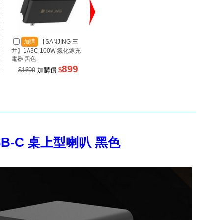
加購
【SANJING 三
加購
【SANJING 三
加
井】1A3C 100W 氮化鎵充
井】1A2C 67W 氮化鎵充電
井】RP
電器 黑色
器 黑色
源 100
899
499
$1699
加購價
$
$990
加購價
$
$99
3 USB-C 桌上型喇叭 黑色