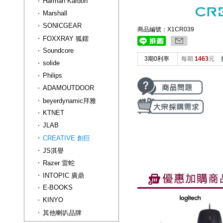
Harman Kardon
Marshall
SONICGEAR
商品編號：X1CR039
FOXXRAY 狐鐳
Soundcore
3期0利率
每期
1463
元
solide
Philips
ADAMOUTDOOR
beyerdynamic拜雅
KTNET
JLAB
CREATIVE 創巨
JS淇譽
Razer 雷蛇
INTOPIC 廣鼎
E-BOOKS
KINYO
其他喇叭品牌