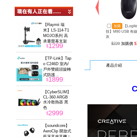
【Raymii 瑞
加購
【Logit
米】LS-114-T1
技】M90 USB 有
MOJO系列 高
灰
承重螢幕支架
$229
加購價
$
1299
$
【TP-Link】Tap
o C246D 室內/
產品介紹
戶外雙鏡頭旋轉
式防護...
1899
$
C
【CyberSLIM】
CL-360 ARGB
水冷散熱器 黑
色
2999
$
【soundcore】
AeroClip 開放式
藍牙耳夾耳機｜