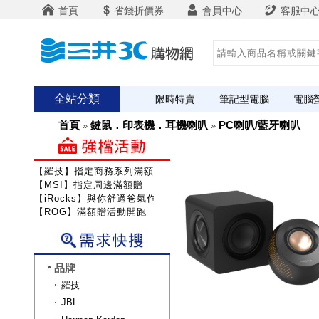
首頁
省錢折價券
會員中心
客服中
全站分類
限時特賣
筆記型電腦
電腦
首頁
鍵鼠．印表機．耳機喇叭
PC喇叭/藍牙喇叭
»
»
【羅技】指定商務系列滿額送咖啡
【MSI】指定周邊滿額贈
【iRocks】與你舒適爸氣作戰!
【ROG】滿額贈活動開跑
品牌
羅技
JBL