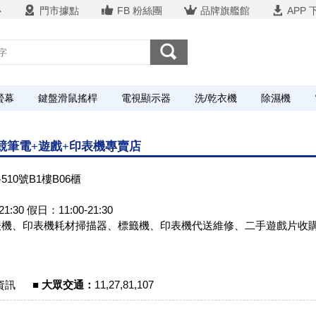
心
門市據點
FB 粉絲團
品牌旗艦館
APP 
螢幕
鍵盤滑鼠搖桿
電視顯示器
洗/乾衣機
除濕機
電競筆電+遊戲+印表機專賣店
10號B1樓B06櫃
1:30 假日：11:00-21:30
表機、印表機耗材掃描器、標籤機、印表機代送維修、二手遊戲片收
資訊
■ 大眾交通：
11,27,81,107