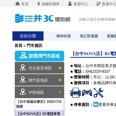
首頁
省錢折價券
會員中心
客服中
全站分類
限時特賣
筆記型電腦
電腦
首頁
»
門市資訊
【台中NOVA店】B1
請選擇門市區域
■ 地址：
台中市西區英才路5
北北基宜地區
■ 電話：
(04)2329-8337
■ 營業時間：
平日：11:00-2
桃竹苖地區
■ 服務項目：
各種品牌印
中部地區
【台中進德全聯店】2026/7/18
■ 停車資訊：
查看停車
開幕
【台中NOVA店】B1電競筆電