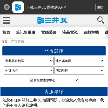
下載三井3C購物網APP
開啟
首頁
筆記型電腦
電腦螢幕
液晶電視
遊戲主機
鍵
首頁
> 門市查詢
門市選擇
客服專線
若
您有任何關於三井3C相關問題，歡迎您來電客服專線，我
們將有專人為您說明。