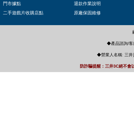
門市據點
退款作業說明
二手遊戲片收購店點
原廠保固維修
◆產品諮詢/客服
◆營業人名稱: 三井
防詐騙提醒：三井3C絕不會