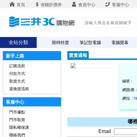
首頁
省錢折價券
會員中心
客服中心
全站分類
限時特賣
筆記型電腦
電腦螢幕
賣貴通報
新手上路
訂購流程
付款方式
取貨方式
編號：
退換貨流程
網路價
網址：
h
客服中心
門市據點
門市取貨
哪裡
隱私權保護
Email
聯絡我們