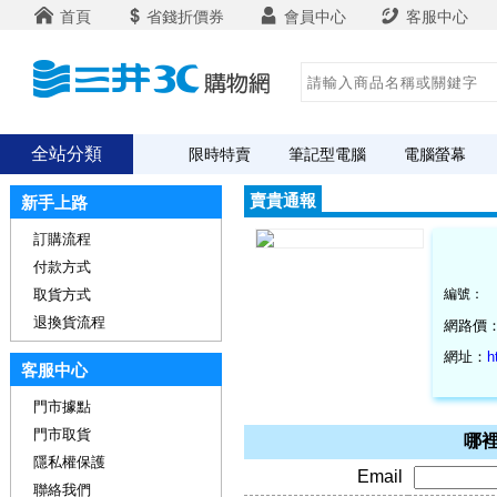
首頁
省錢折價券
會員中心
客服中心
全站分類
限時特賣
筆記型電腦
電腦螢幕
賣貴通報
新手上路
訂購流程
付款方式
取貨方式
編號：
退換貨流程
網路價
網址：
h
客服中心
門市據點
門市取貨
哪裡
隱私權保護
Email
聯絡我們