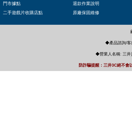
門市據點
退款作業說明
二手遊戲片收購店點
原廠保固維修
◆產品諮詢/客服
◆營業人名稱: 三井
防詐騙提醒：三井3C絕不會