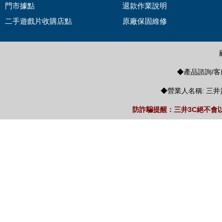
門市據點
退款作業說明
二手遊戲片收購店點
原廠保固維修
◆產品諮詢/客服
◆營業人名稱: 三井
防詐騙提醒：三井3C絕不會