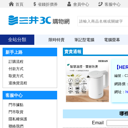
首頁
省錢折價券
會員中心
客服中心
全站分類
限時特賣
筆記型電腦
電腦螢幕
賣貴通報
新手上路
訂購流程
【HER
付款方式
取貨方式
編號：CX
退換貨流程
網路價
網址：
h
客服中心
門市據點
門市取貨
哪裡
隱私權保護
Email
聯絡我們