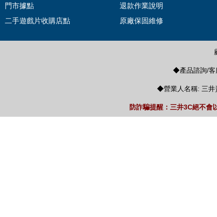
門市據點
退款作業說明
二手遊戲片收購店點
原廠保固維修
◆產品諮詢/客服
◆營業人名稱: 三井
防詐騙提醒：三井3C絕不會