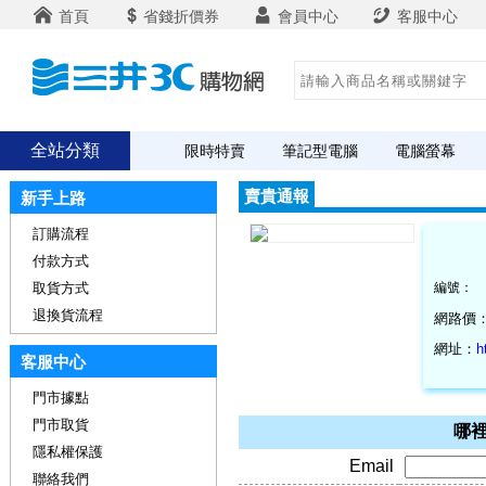
首頁
省錢折價券
會員中心
客服中心
全站分類
限時特賣
筆記型電腦
電腦螢幕
賣貴通報
新手上路
訂購流程
付款方式
取貨方式
編號：
退換貨流程
網路價
網址：
h
客服中心
門市據點
門市取貨
哪裡
隱私權保護
Email
聯絡我們