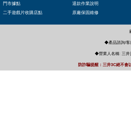
門市據點
退款作業說明
二手遊戲片收購店點
原廠保固維修
◆產品諮詢/客服
◆營業人名稱: 三井
防詐騙提醒：三井3C絕不會