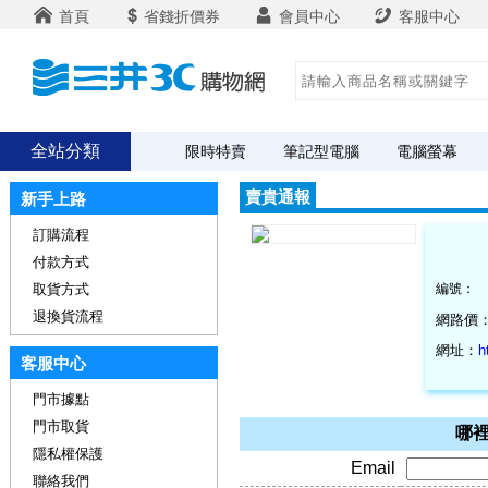
首頁
省錢折價券
會員中心
客服中心
全站分類
限時特賣
筆記型電腦
電腦螢幕
賣貴通報
新手上路
訂購流程
付款方式
取貨方式
編號：
退換貨流程
網路價
網址：
h
客服中心
門市據點
門市取貨
哪裡
隱私權保護
Email
聯絡我們