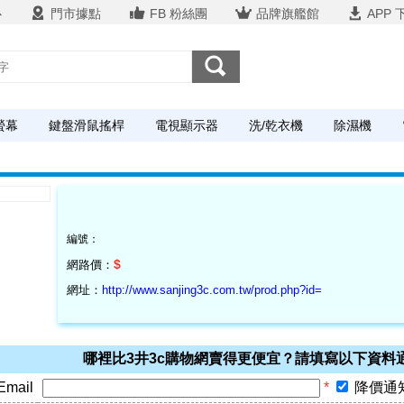
心
門市據點
FB 粉絲團
品牌旗艦館
APP 
螢幕
鍵盤滑鼠搖桿
電視顯示器
洗/乾衣機
除濕機
編號：
$
網路價：
網址：
http://www.sanjing3c.com.tw/prod.php?id=
哪裡比3井3c購物網賣得更便宜？請填寫以下資料
Email
*
降價通