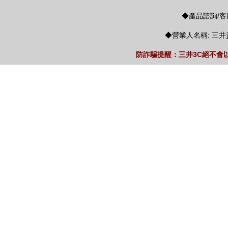
◆產品諮詢/客服
◆營業人名稱: 三井
防詐騙提醒：三井3C絕不會