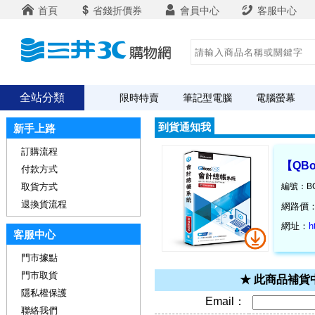
首頁
省錢折價券
會員中心
客服中心
全站分類
限時特賣
筆記型電腦
電腦螢幕
到貨通知我
新手上路
訂購流程
【QB
付款方式
取貨方式
編號：BC
退換貨流程
網路價
網址：
h
客服中心
門市據點
門市取貨
★ 此商品補
隱私權保護
Email：
聯絡我們