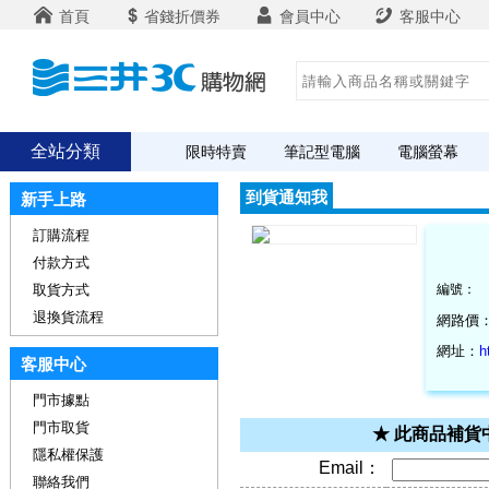
首頁
省錢折價券
會員中心
客服中心
全站分類
限時特賣
筆記型電腦
電腦螢幕
到貨通知我
新手上路
訂購流程
付款方式
取貨方式
編號：
退換貨流程
網路價
網址：
h
客服中心
門市據點
門市取貨
★ 此商品補
隱私權保護
Email：
聯絡我們