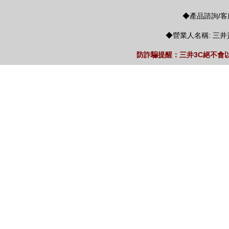
◆產品諮詢/客服
◆營業人名稱: 三井
防詐騙提醒：三井3C絕不會