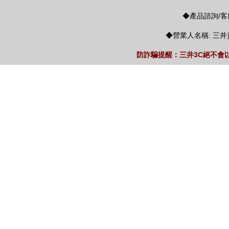
◆產品諮詢/客服
◆營業人名稱: 三井
防詐騙提醒：三井3C絕不會