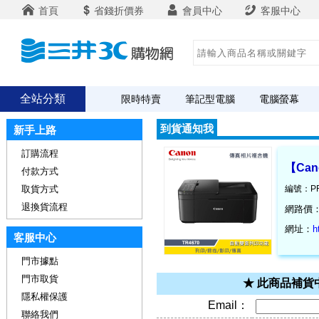
首頁
省錢折價券
會員中心
客服中心
全站分類
限時特賣
筆記型電腦
電腦螢幕
到貨通知我
新手上路
訂購流程
【Can
付款方式
取貨方式
編號：PR
退換貨流程
網路價
網址：
h
客服中心
門市據點
門市取貨
★ 此商品補
隱私權保護
Email：
聯絡我們