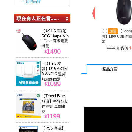
其他品牌
【ASUS 華碩】
加購
【Logit
ROG Harpe Min
技】M90 USB 有
i Core 有線電競
灰
滑鼠
$229
加購價
$
1490
$
【D-Link 友
訊】R15 AX150
產品介紹
0 Wi-Fi 6 雙頻
無線路由器
1099
$
【Travel Blue
藍旅】寧靜頸枕
收納組 莫蘭迪
灰
1199
$
【PS5 遊戲】