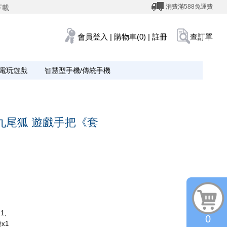
消費滿588免運費
下載
會員登入
|
購物車(0)
|
註冊
查訂單
電玩遊戲
智慧型手機/傳統手機
o 九尾狐 遊戲手把《套
1、
0
x1