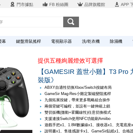
心
門市據點
FB 粉絲團
品牌旗艦館
APP 
螢幕
鍵盤滑鼠搖桿
電視顯示器
洗/乾衣機
除濕機
提供五種絢麗燈效可選擇
【GAMESIR 蓋世小雞】T3 Pr
裝版》
ABXY自適性切換Xbox/Switch按鍵布局
GameSir Mag-Res小雞定製磁變阻搖桿
九個拓展按鍵，帶來更多戰略組合操作
兩個背鍵可編程，並設有一鍵伸縮上鎖
雙切扳機(微動+霍爾線性)任意切換模式
支援連接Switch使用NFC功能刷Amiibo
遊戲手把x1、1.8M數據線x1、接收器x1、充電底座x
說明書x1、售後感謝卡x1、GameSir貼紙x1、合格證