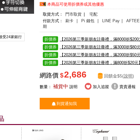
本商品可使用折價券或其他優惠
取貨方式：
門市取貨
|
宅配
付款方式：
刷卡
| Pi 錢包
| LINE Pay
| AFTEE
期
接受24家銀行
折價券
【2026第三季新朋友註冊禮，滿8000折$20
折價券
【2026第三季新朋友註冊禮，滿3000折$80
折價券
【2026第三季新朋友註冊禮，滿2000折$50
折價券
【2026第三季新朋友註冊禮，滿800折$20元
2,686
網路價
$
回饋金$5(
說明
)
補貨中
數量：
說明
加入追蹤
賣貴通報
到貨通知我