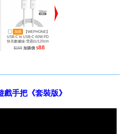
加購
【WEPHONE】
加購
【SANJING 三
加
USB-C to USB-C 60W PD
井】1A3C 100W 氮化鎵充
井】RP
快充數據線-雪霜白/120cm
電器 黑色
源 100
88
899
$169
加購價
$
$1699
加購價
$
$99
尾狐 遊戲手把《套裝版》