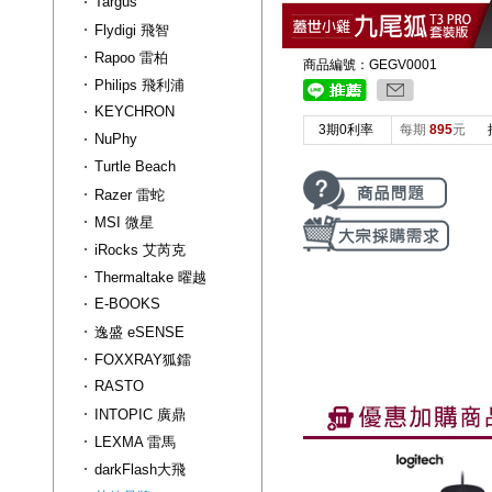
Targus
Flydigi 飛智
Rapoo 雷柏
商品編號：GEGV0001
Philips 飛利浦
KEYCHRON
3期0利率
每期
895
元
NuPhy
Turtle Beach
Razer 雷蛇
MSI 微星
iRocks 艾芮克
Thermaltake 曜越
E-BOOKS
逸盛 eSENSE
FOXXRAY狐鐳
RASTO
INTOPIC 廣鼎
LEXMA 雷馬
darkFlash大飛