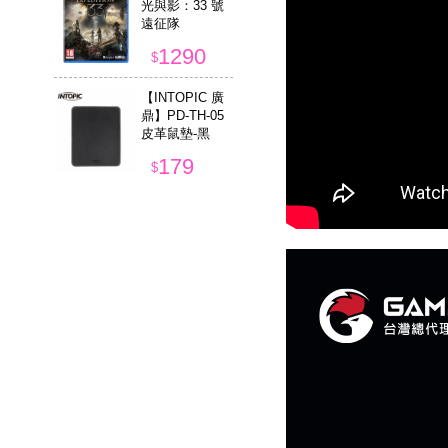
光與影：33 號
遠征隊
1290
$
【INTOPIC 廣
鼎】PD-TH-05
皮革鼠墊-黑
179
$
【Foxxray 狐
鐳】FXR-BKL-8
9 藍蒼極致靜音
電競鍵盤
599
$