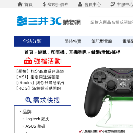
首頁
省錢折價券
會員中心
客服中
全站分類
限時特賣
筆記型電腦
電腦
首頁
鍵鼠．印表機．耳機喇叭
鍵盤/滑鼠/搖桿
»
»
【羅技】指定商務系列滿額送咖啡
【MSI】指定周邊滿額贈
【iRocks】與你舒適爸氣作戰!
【ROG】滿額贈活動開跑
品牌
Logitech 羅技
ASUS 華碩