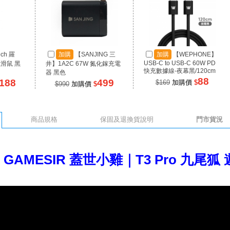
ech 羅
加購
【SANJING 三
加購
【WEPHONE】
USB-C to USB-C 60W PD
線滑鼠 黑
井】1A2C 67W 氮化鎵充電
快充數據線-夜幕黑/120cm
器 黑色
88
188
499
$169
加購價
$
$990
加購價
$
商品規格
保固及退換貨說明
門市貨況
GAMESIR 蓋世小雞｜T3 Pro 九