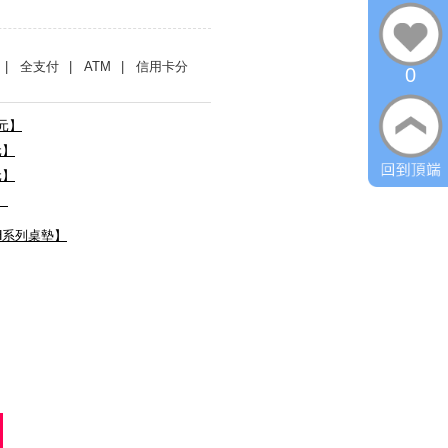
| 全支付
| ATM
| 信用卡分
0
0元】
元】
元】
】
TH系列桌墊】