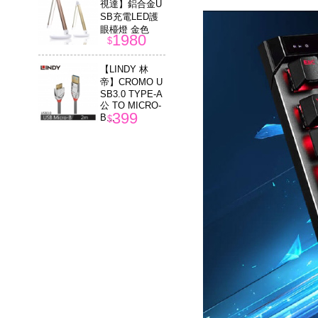
視達】鋁合金U
SB充電LED護
眼檯燈 金色
1980
$
【LINDY 林
帝】CROMO U
SB3.0 TYPE-A
公 TO MICRO-
399
B...
$