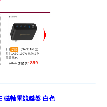
加購
【SANJING 三
加購
【SANJING 三
加
井】1A3C 100W 氮化鎵充
井】1A2C 67W 氮化鎵充電
井】RP
電器 黑色
器 黑色
源 100
899
499
$1699
加購價
$
$990
加購價
$
$99
5 HE 磁軸電競鍵盤 白色