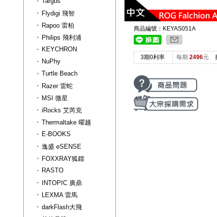
Targus
Flydigi 飛智
Rapoo 雷柏
商品編號：KEYAS051A
Philips 飛利浦
KEYCHRON
3期0利率
每期
2496
元
NuPhy
Turtle Beach
Razer 雷蛇
MSI 微星
iRocks 艾芮克
Thermaltake 曜越
E-BOOKS
逸盛 eSENSE
FOXXRAY狐鐳
RASTO
INTOPIC 廣鼎
LEXMA 雷馬
darkFlash大飛