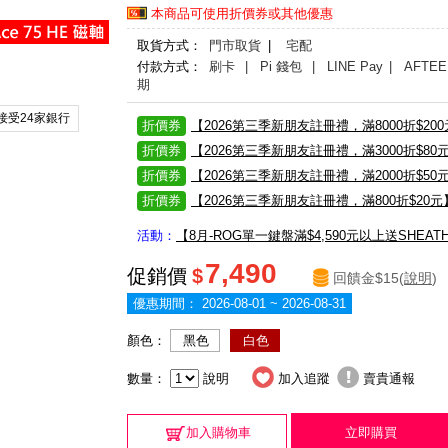
本商品可使用折價券或其他優惠
取貨方式：
門市取貨
|
宅配
付款方式：
刷卡
| Pi 錢包
| LINE Pay
| AFTEE
期
接受24家銀行
折價券
【2026第三季新朋友註冊禮，滿8000折$20
折價券
【2026第三季新朋友註冊禮，滿3000折$80
折價券
【2026第三季新朋友註冊禮，滿2000折$50
折價券
【2026第三季新朋友註冊禮，滿800折$20元
活動：
【8月-ROG單一鍵盤滿$4,590元以上送SHEA
7,490
促銷價
$
回饋金$15(
說明
)
優惠期間：
2026-08-01 ~ 2026-08-31
顏色：
黑色
白色
數量：
說明
加入追蹤
賣貴通報
加入購物車
立即購買