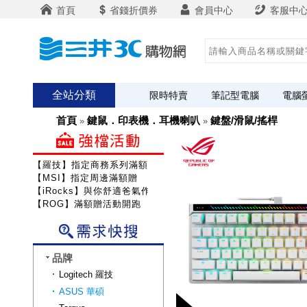
首頁
省錢折價券
會員中心
客服中
全站分類
限時特賣
筆記型電腦
電腦
首頁
鍵鼠．印表機．耳機喇叭
鍵盤/滑鼠/搖桿
»
»
【羅技】指定商務系列滿額送咖啡
【MSI】指定周邊滿額贈
【iRocks】與你舒適爸氣作戰!
【ROG】滿額贈活動開跑
品牌
Logitech 羅技
ASUS 華碩