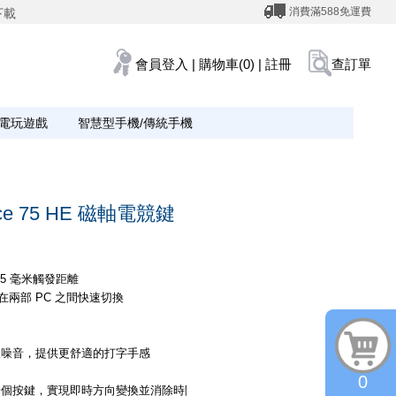
消費滿588免運費
下載
會員登入
|
購物車(0)
|
註冊
查訂單
電玩遊戲
智慧型手機/傳統手機
Ace 75 HE 磁軸電競鍵
.5 毫米觸發距離
在兩部 PC 之間快速切換
收噪音，提供更舒適的打字手感
0
一個按鍵，實現即時方向變換並消除時間間隙