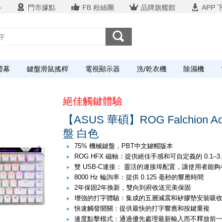
心
門市據點
FB 粉絲團
品牌旗艦館
APP 
螢幕
鍵盤滑鼠搖桿
電視顯示器
洗/乾衣機
除濕機
絕佳觸鍵體驗
【ASUS 華碩】ROG Falchion 
盤 白色
75% 機械鍵盤，PBT中文鍵帽版本
ROG HFX 磁軸：提供絕佳手感和可自定義的 0.1–3
雙 USB-C連接： 靈活的連接埠配置，讓使用者能夠
8000 Hz 輪詢率：提供 0.125 毫秒的響應時間
2年保固2年換新，雙向到府收送完美保固
增強的打字體驗：集成的五層減震和矽膠墊安裝吸
快速觸發開關：提供最快的打字響應和按鍵重複
速度點擊模式：通過優先處理最新輸入而不釋放前