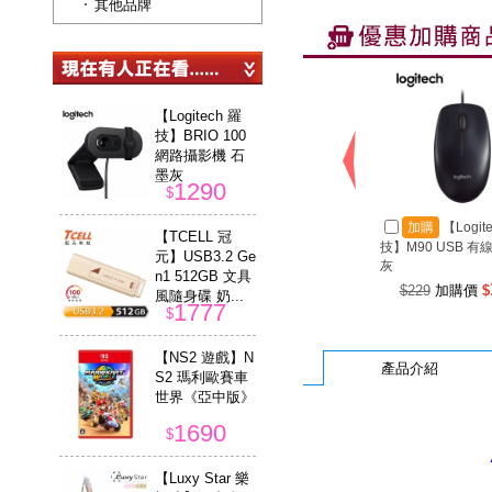
其他品牌
【Logitech 羅
技】BRIO 100
網路攝影機 石
墨灰
1290
$
加購
【Logit
【TCELL 冠
技】M90 USB 有
元】USB3.2 Ge
灰
n1 512GB 文具
$229
加購價
$
風隨身碟 奶...
1777
$
【NS2 遊戲】N
產品介紹
S2 瑪利歐賽車
世界《亞中版》
1690
$
【Luxy Star 樂