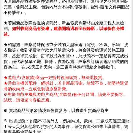
★若因產品故障要退換貨商品，必須為無髒汙、無損傷之狀態且包裝
完整（含商品主機、包裝內外盒不得刮傷破損，配件/隨附文件與贈品
不得缺件）。
★若因新品故障要退換貨商品，新品瑕疵判斷將由原廠工程人員檢
測。
如對收到商品有疑慮，建議開箱過程全程錄影，以確保自身權
益。
★如需施工團隊特殊配送或安裝的大型家電（電視、冷氣、冰箱、洗
衣機等）收到消費者付款之訂單需求後，將會派發給運送與施工團
隊，當派單完成後，訂單狀態為出貨中，此狀態不一定是實際完成出
貨，僅代表發單至施工團隊，實際以施工團隊與訂購者電話約裝的內
容為主。 在3-5天工作天內，施工廠商將進行聯絡之約裝動作。
★遊戲片(含軟體)商品一經拆封視同購買，無法退換貨。
★遊戲主機與配件一經拆封，若非新品瑕疵、故障不良，仍堅持退貨
將酌收兩成～五成包裝復原整新費。
※對於遊戲主機與遊戲片商品(含軟體)有任何疑問，請先不要拆封，
試玩，請儘速向客服反應。
※ 賣場商品與形象情境圖僅供參考，以實際出貨商品為主
※ 出貨提醒：如遇不可抗外力，例如颱風、豪雨、工廠或海運空運罷
工等天災與其他難以抗拒的人為事件，致使貨運公司未上班營運，網
購商品將會延後出貨。