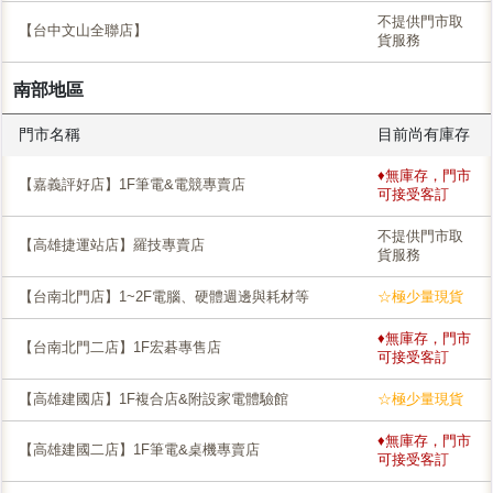
不提供門市取
【台中文山全聯店】
貨服務
南部地區
門市名稱
目前尚有庫存
♦無庫存，門市
【嘉義評好店】1F筆電&電競專賣店
可接受客訂
不提供門市取
【高雄捷運站店】羅技專賣店
貨服務
【台南北門店】1~2F電腦、硬體週邊與耗材等
☆極少量現貨
♦無庫存，門市
【台南北門二店】1F宏碁專售店
可接受客訂
【高雄建國店】1F複合店&附設家電體驗館
☆極少量現貨
♦無庫存，門市
【高雄建國二店】1F筆電&桌機專賣店
可接受客訂