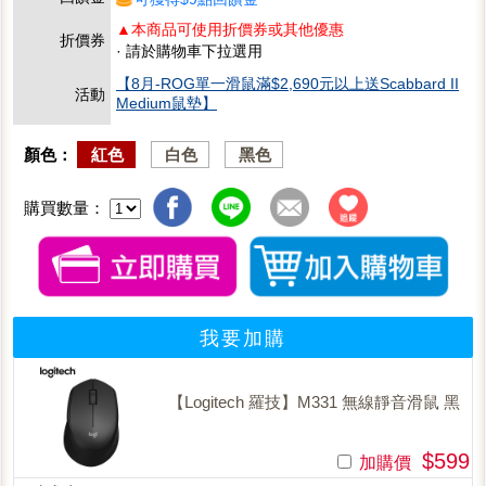
▲本商品可使用折價券或其他優惠
折價券
· 請於購物車下拉選用
【8月-ROG單一滑鼠滿$2,690元以上送Scabbard II
活動
Medium鼠墊】
顏色：
紅色
白色
黑色
購買數量：
我要加購
【Logitech 羅技】M331 無線靜音滑鼠 黑
$599
加購價