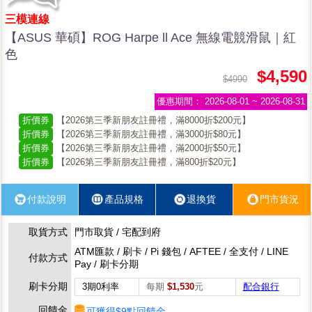
三模連線
【ASUS 華碩】ROG Harpe ll Ace 無線電競滑鼠｜紅
色
$4,590
$4990
優惠期間：
2026-08-01 ~ 2026-08-31
折價券
【2026第三季新朋友註冊禮，滿8000折$200元】
折價券
【2026第三季新朋友註冊禮，滿3000折$80元】
折價券
【2026第三季新朋友註冊禮，滿2000折$50元】
折價券
【2026第三季新朋友註冊禮，滿800折$20元】
付款說明
產品規格
退換貨
門市貨況
取貨方式
門市取貨 / 宅配到府
ATM匯款 / 刷卡 / Pi 錢包 / AFTEE / 全支付 / LINE
付款方式
Pay / 刷卡分期
刷卡分期
3期0利率
每期
$1,530
元
配合銀行
回饋金
可獲得$9點回饋金