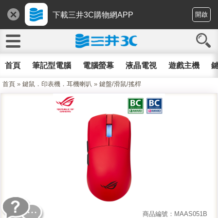
下載三井3C購物網APP
開啟
首頁
筆記型電腦
電腦螢幕
液晶電視
遊戲主機
鍵
首頁
»
鍵鼠．印表機．耳機喇叭
»
鍵盤/滑鼠/搖桿
商品編號：MAAS051B