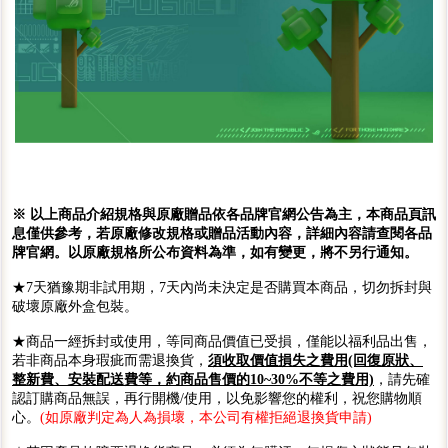
※ 以上商品介紹規格與原廠贈品依各品牌官網公告為主，本商品頁訊
息僅供參考，若原廠修改規格或贈品活動內容，詳細內容請查閱各品
牌官網。以原廠規格所公布資料為準，如有變更，將不另行通知。
★7天猶豫期非試用期，7天內尚未決定是否購買本商品，切勿拆封與
破壞原廠外盒包裝。
★商品一經拆封或使用，等同商品價值已受損，僅能以福利品出售，
若非商品本身瑕疵而需退換貨，
須收取價值損失之費用(回復原狀、
整新費、安裝配送費等，約商品售價的10~30%不等之費用)
，請先確
認訂購商品無誤，再行開機/使用，以免影響您的權利，祝您購物順
心。
(如原廠判定為人為損壞，本公司有權拒絕退換貨申請)