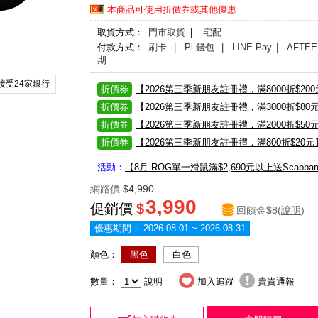
本商品可使用折價券或其他優惠
取貨方式：
門市取貨
|
宅配
付款方式：
刷卡
| Pi 錢包
| LINE Pay
| AFTEE
期
接受24家銀行
折價券
【2026第三季新朋友註冊禮，滿8000折$20
折價券
【2026第三季新朋友註冊禮，滿3000折$80
折價券
【2026第三季新朋友註冊禮，滿2000折$50
折價券
【2026第三季新朋友註冊禮，滿800折$20元
活動：
【8月-ROG單一滑鼠滿$2,690元以上送Scabbard
網路價
$4,990
3,990
促銷價
$
回饋金$8(
說明
)
優惠期間：
2026-08-01 ~ 2026-08-31
顏色：
黑色
白色
數量：
說明
加入追蹤
賣貴通報