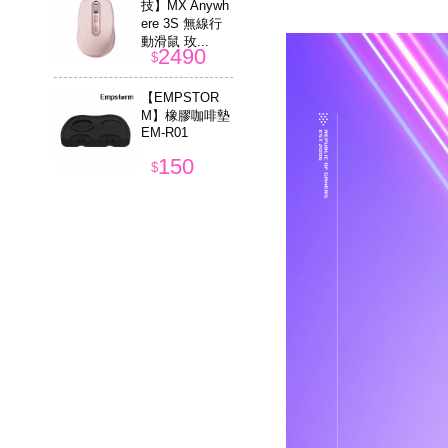
技】MX Anywh
ere 3S 無線行
動滑鼠 玫...
2490
$
【EMPSTOR
M】橡膠咖啡墊
EM-R01
150
$
【Logitech 羅
技】Logi Bolt U
SB 無線接收器
299
$