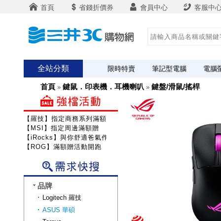
首頁
省錢折價券
會員中心
客服中
全站分類
限時特賣
筆記型電腦
電腦
首頁
鍵鼠．印表機．耳機喇叭
鍵盤/滑鼠/搖桿
»
»
【羅技】指定商務系列滿額送咖啡
【MSI】指定周邊滿額贈
【iRocks】與你舒適爸氣作戰!
【ROG】滿額贈活動開跑
品牌
Logitech 羅技
ASUS 華碩