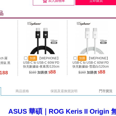
加入購物車
立即購買
ech 羅
加購
【WEPHONE】
加購
【WEPHONE】
USB-C to USB-C 60W PD
USB-C to USB-C 60W PD
線滑鼠 黑
快充數據線-夜幕黑/120cm
快充數據線-雪霜白/120cm
88
88
188
$169
加購價
$
$169
加購價
$
商品規格
保固及退換貨說明
門市貨況
ASUS 華碩｜ROG Keris II Orig