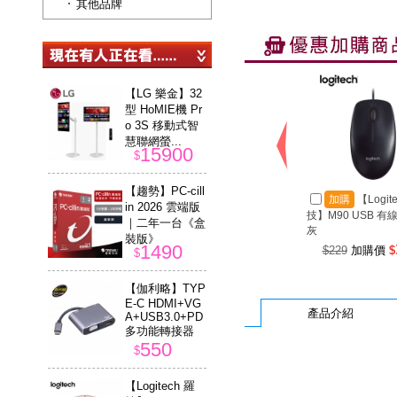
其他品牌
【LG 樂金】32
型 HoMIE機 Pr
o 3S 移動式智
慧聯網螢...
15900
$
【趨勢】PC-cill
加購
【Logit
in 2026 雲端版
技】M90 USB 有
｜二年一台《盒
灰
裝版》
1490
$229
加購價
$
$
【伽利略】TYP
E-C HDMI+VG
產品介紹
A+USB3.0+PD
多功能轉接器
550
$
【Logitech 羅