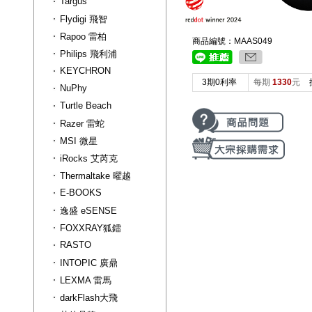
Targus
Flydigi 飛智
Rapoo 雷柏
商品編號：MAAS049
Philips 飛利浦
KEYCHRON
3期0利率
每期
1330
元
NuPhy
Turtle Beach
Razer 雷蛇
MSI 微星
iRocks 艾芮克
Thermaltake 曜越
E-BOOKS
逸盛 eSENSE
FOXXRAY狐鐳
RASTO
INTOPIC 廣鼎
LEXMA 雷馬
darkFlash大飛