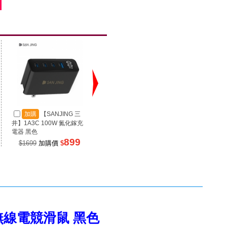
加購
【SANJING 三
加購
【SANJING 三
加
井】1A3C 100W 氮化鎵充
井】1A2C 67W 氮化鎵充電
井】RP
電器 黑色
器 黑色
源 100
899
499
$1699
加購價
$
$990
加購價
$
$99
in 無線電競滑鼠 黑色