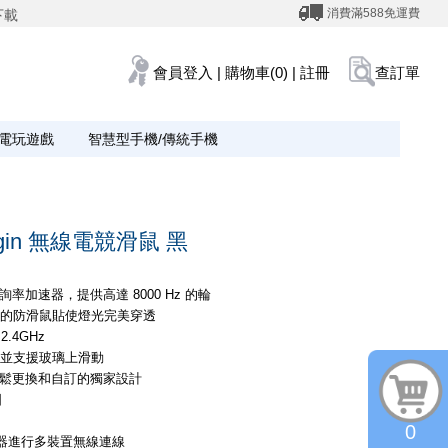
消費滿588免運費
下載
會員登入
|
購物車(0)
|
註冊
查訂單
電玩遊戲
智慧型手機/傳統手機
rigin 無線電競滑鼠 黑
輪詢率加速器，提供高達 8000 Hz 的輪詢率
裁切的防滑鼠貼使燈光完美穿透
 2.4GHz
度，並支援玻璃上滑動
輕鬆更換和自訂的獨家設計
固
0
收器進行多裝置無線連線