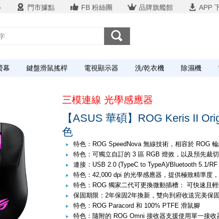
心
門市據點
FB 粉絲團
品牌旗艦館
APP 
螢幕
鍵盤滑鼠搖桿
電視顯示器
洗/乾衣機
除濕機
三模連線 光學感應器
【ASUS 華碩】ROG Keris II O
色
特色：ROG SpeedNova 無線技術，相容於 ROG 
特色：可獨立自訂的 3 區 RGB 燈效，以及預先
連接：USB 2.0 (TypeC to TypeA)/Bluetooth 5.1/RF
特色：42,000 dpi 的光學感應器，提供極致精準
特色：ROG 獨家二代可更換微動插槽： 可快速且
保固期限：2年保固2年換新，雙向到府收送完美保
特色：ROG Paracord 和 100% PTFE 滑鼠腳
特色：隨附的 ROG Omni 接收器支援使用單一接