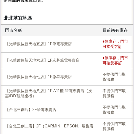
購商品將會延後出貨。
北北基宜地區
門市名稱
目前尚有庫存
♦無庫存，門市
【光華數位新天地五店】1F筆電專賣店
可接受客訂
♦無庫存，門市
【光華數位新天地六店】1F宏碁筆電專賣店
可接受客訂
不提供門市取
【光華數位新天地七店】1F微星專賣店
貨服務
【光華數位新天地八店】1F A11櫃-筆電專賣店（技
不提供門市取
嘉/DIY組裝桌機）
貨服務
不提供門市取
【台北三創店】2F筆電專賣店
貨服務
不提供門市取
【台北三創二店】2F（GARMIN、EPSON）展售店
貨服務