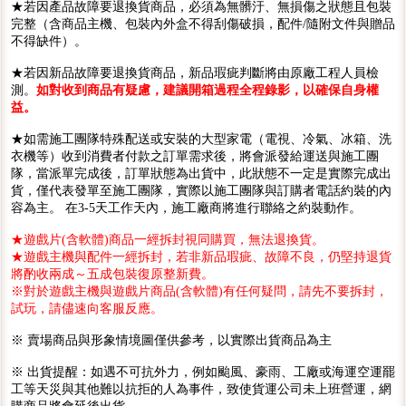
★若因產品故障要退換貨商品，必須為無髒汙、無損傷之狀態且包裝
完整（含商品主機、包裝內外盒不得刮傷破損，配件/隨附文件與贈品
不得缺件）。
★若因新品故障要退換貨商品，新品瑕疵判斷將由原廠工程人員檢
測。
如對收到商品有疑慮，建議開箱過程全程錄影，以確保自身權
益。
★如需施工團隊特殊配送或安裝的大型家電（電視、冷氣、冰箱、洗
衣機等）收到消費者付款之訂單需求後，將會派發給運送與施工團
隊，當派單完成後，訂單狀態為出貨中，此狀態不一定是實際完成出
貨，僅代表發單至施工團隊，實際以施工團隊與訂購者電話約裝的內
容為主。 在3-5天工作天內，施工廠商將進行聯絡之約裝動作。
★遊戲片(含軟體)商品一經拆封視同購買，無法退換貨。
★遊戲主機與配件一經拆封，若非新品瑕疵、故障不良，仍堅持退貨
將酌收兩成～五成包裝復原整新費。
※對於遊戲主機與遊戲片商品(含軟體)有任何疑問，請先不要拆封，
試玩，請儘速向客服反應。
※ 賣場商品與形象情境圖僅供參考，以實際出貨商品為主
※ 出貨提醒：如遇不可抗外力，例如颱風、豪雨、工廠或海運空運罷
工等天災與其他難以抗拒的人為事件，致使貨運公司未上班營運，網