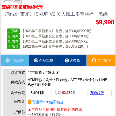
流線型高密度泡綿軟墊
【Razer 雷蛇】ISKUR V2 X 人體工學電競椅｜黑綠
$9,990
折價券
【2026第三季新朋友註冊禮，滿8000折$200元】
折價券
【2026第三季新朋友註冊禮，滿3000折$80元】
折價券
【2026第三季新朋友註冊禮，滿2000折$50元】
折價券
【2026第三季新朋友註冊禮，滿800折$20元】
付款說明
產品規格
退換貨
門市貨況
取貨方式
門市取貨 / 宅配到府
ATM匯款 / 刷卡 / Pi 錢包 / AFTEE / 全支付 / LINE
付款方式
Pay / 刷卡分期
刷卡分期
3期0利率
每期
$3,330
元
配合銀行
回饋金
可獲得$20點回饋金
▲本商品可使用折價券或其他優惠
折價券
· 請於購物車下拉選用