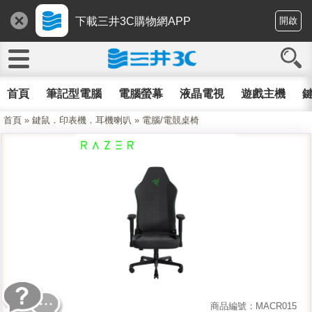
下載三井3C購物網APP
開啟
首頁
筆記型電腦
電腦螢幕
液晶電視
遊戲主機
鍵
首頁
»
鍵鼠．印表機．耳機喇叭
»
電腦/電競桌椅
商品編號：MACR015