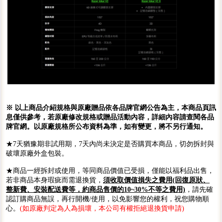
※ 以上商品介紹規格與原廠贈品依各品牌官網公告為主，本商品頁訊
息僅供參考，若原廠修改規格或贈品活動內容，詳細內容請查閱各品
牌官網。以原廠規格所公布資料為準，如有變更，將不另行通知。
★7天猶豫期非試用期，7天內尚未決定是否購買本商品，切勿拆封與
破壞原廠外盒包裝。
★商品一經拆封或使用，等同商品價值已受損，僅能以福利品出售，
若非商品本身瑕疵而需退換貨，
須收取價值損失之費用(回復原狀、
整新費、安裝配送費等，約商品售價的10~30%不等之費用)
，請先確
認訂購商品無誤，再行開機/使用，以免影響您的權利，祝您購物順
心。
(如原廠判定為人為損壞，本公司有權拒絕退換貨申請)