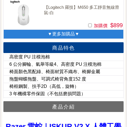
【Logitech 羅技】M650 多工靜音無線滑
鼠-白
$899
加購價
▼更多加購品▼
商品特色
高密度 PU 注模泡棉
6 公分腳輪、氣舉等級4、高密度 PU 注模泡棉
椅面顏色黑配綠、椅面材質不織布、椅腳金屬
拖盤蝴蝶拖盤、可調式椅背角度152 度
椅框鋼製、扶手2D（高低，旋轉）
3 年機構零件保固（不包括磨損問題）
產品介紹
Razer 雷蛇｜ISKUR V2 X 人體工學