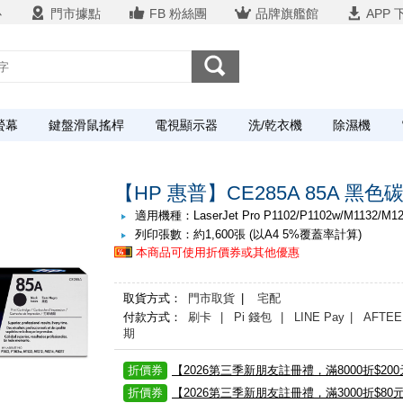
心
門市據點
FB 粉絲團
品牌旗艦館
APP 
螢幕
鍵盤滑鼠搖桿
電視顯示器
洗/乾衣機
除濕機
【HP 惠普】CE285A 85A 黑色
適用機種：LaserJet Pro P1102/P1102w/M1132/M12
列印張數：約1,600張 (以A4 5%覆蓋率計算)
本商品可使用折價券或其他優惠
取貨方式：
門市取貨
|
宅配
付款方式：
刷卡
| Pi 錢包
| LINE Pay
| AFTEE
期
折價券
【2026第三季新朋友註冊禮，滿8000折$20
折價券
【2026第三季新朋友註冊禮，滿3000折$80