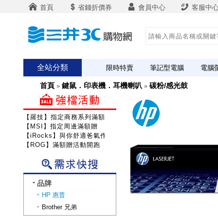
首頁
省錢折價券
會員中心
客服中
全站分類
限時特賣
筆記型電腦
電腦
首頁
鍵鼠．印表機．耳機喇叭
碳粉/感光鼓
»
»
【羅技】指定商務系列滿額送咖啡
【MSI】指定周邊滿額贈
【iRocks】與你舒適爸氣作戰!
【ROG】滿額贈活動開跑
品牌
HP 惠普
Brother 兄弟