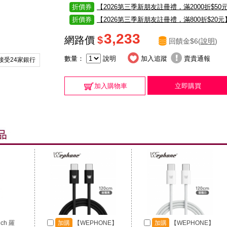
折價券
【2026第三季新朋友註冊禮，滿2000折$50
折價券
【2026第三季新朋友註冊禮，滿800折$20元
3,233
網路價
$
回饋金$6(
說明
)
數量：
說明
加入追蹤
賣貴通報
接受24家銀行
加入購物車
立即購買
ech 羅
加購
【WEPHONE】
加購
【WEPHONE】