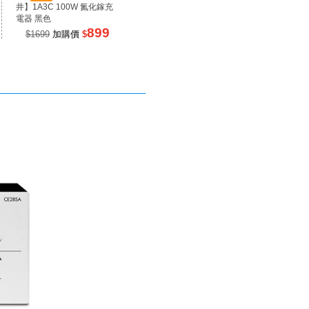
井】1A3C 100W 氮化鎵充
井】1A2C 67W 氮化鎵充電
井】RP
電器 黑色
器 黑色
源 100
899
499
$1699
加購價
$
$990
加購價
$
$99
匣