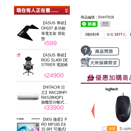
商品編號：RAHT028
【ASUS 華碩】
OH107 多功能
筆電支架 滑鼠
3期0利率
每期
1077
元
墊
599
$
【ASUS 華碩】
ROG SL400 DE
STRIER 電競椅
24900
$
【HITACHI 日
立】RAC28HP/
RAS28HQP1
旗艦型分離式...
33900
$
【MSI 微星】P
RO MP165 E6
加購
【Logit
15.6吋 可攜式I