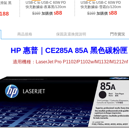
USB-C to USB-C 60W PD
USB-C to USB-C 60W PD
線滑鼠 黑
快充數據線-夜幕黑/120cm
快充數據線-雪霜白/120cm
88
88
188
$169
加購價
$
$169
加購價
$
商品規格
保固及退換貨說明
門市貨況
HP 惠普｜CE285A 85A 黑色碳粉
適用機種：LaserJet Pro P1102/P1102w/M1132/M1212nf