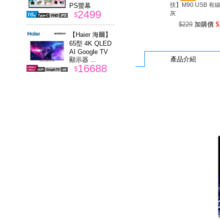
技】M90 USB 有
PS螢幕
2499
灰
$
$229
加購價
$
【Haier 海爾】
65型 4K QLED
AI Google TV
產品介紹
顯示器 ...
16688
$
【SAMSUNG
三星】2024 EV
O Plus microS
D 512GB 記憶
2977
卡
$