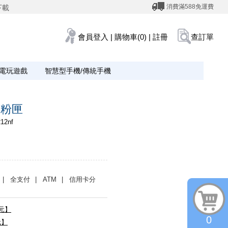
消費滿588免運費
下載
會員登入
|
購物車(0)
|
註冊
查訂單
電玩遊戲
智慧型手機/傳統手機
碳粉匣
12nf
| 全支付
| ATM
| 信用卡分
0元】
0
元】