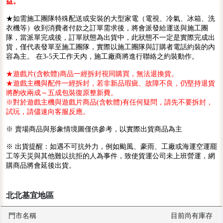
益。
★如需施工團隊特殊配送或安裝的大型家電（電視、冷氣、冰箱、洗
衣機等）收到消費者付款之訂單需求後，將會派發給運送與施工團
隊，當派單完成後，訂單狀態為出貨中，此狀態不一定是實際完成出
貨，僅代表發單至施工團隊，實際以施工團隊與訂購者電話約裝的內
容為主。 在3-5天工作天內，施工廠商將進行聯絡之約裝動作。
★遊戲片(含軟體)商品一經拆封視同購買，無法退換貨。
★遊戲主機與配件一經拆封，若非新品瑕疵、故障不良，仍堅持退貨
將酌收兩成～五成包裝復原整新費。
※對於遊戲主機與遊戲片商品(含軟體)有任何疑問，請先不要拆封，
試玩，請儘速向客服反應。
※ 賣場商品與形象情境圖僅供參考，以實際出貨商品為主
※ 出貨提醒：如遇不可抗外力，例如颱風、豪雨、工廠或海運空運罷
工等天災與其他難以抗拒的人為事件，致使貨運公司未上班營運，網
購商品將會延後出貨。
北北基宜地區
門市名稱
目前尚有庫存