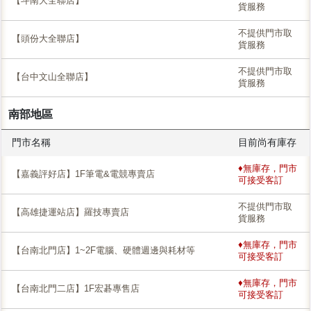
【斗南大全聯店】
貨服務
不提供門市取
【頭份大全聯店】
貨服務
不提供門市取
【台中文山全聯店】
貨服務
南部地區
門市名稱
目前尚有庫存
♦無庫存，門市
【嘉義評好店】1F筆電&電競專賣店
可接受客訂
不提供門市取
【高雄捷運站店】羅技專賣店
貨服務
♦無庫存，門市
【台南北門店】1~2F電腦、硬體週邊與耗材等
可接受客訂
♦無庫存，門市
【台南北門二店】1F宏碁專售店
可接受客訂