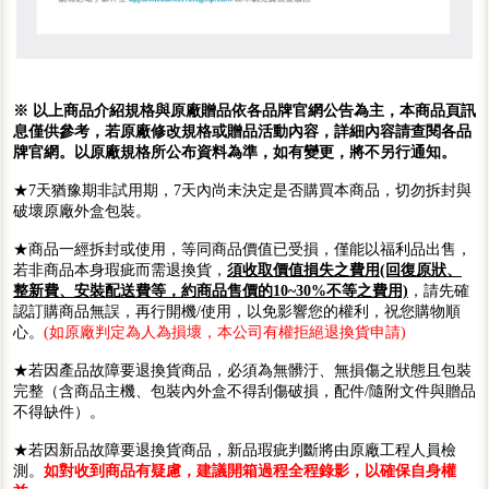
※ 以上商品介紹規格與原廠贈品依各品牌官網公告為主，本商品頁訊
息僅供參考，若原廠修改規格或贈品活動內容，詳細內容請查閱各品
牌官網。以原廠規格所公布資料為準，如有變更，將不另行通知。
★7天猶豫期非試用期，7天內尚未決定是否購買本商品，切勿拆封與
破壞原廠外盒包裝。
★商品一經拆封或使用，等同商品價值已受損，僅能以福利品出售，
若非商品本身瑕疵而需退換貨，
須收取價值損失之費用(回復原狀、
整新費、安裝配送費等，約商品售價的10~30%不等之費用)
，請先確
認訂購商品無誤，再行開機/使用，以免影響您的權利，祝您購物順
心。
(如原廠判定為人為損壞，本公司有權拒絕退換貨申請)
★若因產品故障要退換貨商品，必須為無髒汙、無損傷之狀態且包裝
完整（含商品主機、包裝內外盒不得刮傷破損，配件/隨附文件與贈品
不得缺件）。
★若因新品故障要退換貨商品，新品瑕疵判斷將由原廠工程人員檢
測。
如對收到商品有疑慮，建議開箱過程全程錄影，以確保自身權