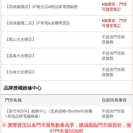
♦無庫存，門市
【高雄建國店】1F複合店&附設家電體驗館
可接受客訂
♦無庫存，門市
【高雄建國二店】1F筆電&桌機專賣店
可接受客訂
不提供門市取
【鳳山大全聯店】
貨服務
不提供門市取
【嘉義大全聯店】
貨服務
不提供門市取
【台南大全聯店】
貨服務
品牌授權維修中心
門市名稱
目前尚有庫存
【新竹NOVA】服務中心（宏碁授權+Brother印表機
不提供門市取
+其他品牌電腦維修）
貨服務
※ 實際貨況以各門市展售數量為準，建議親臨門市購買前，撥
打門市電話詢問