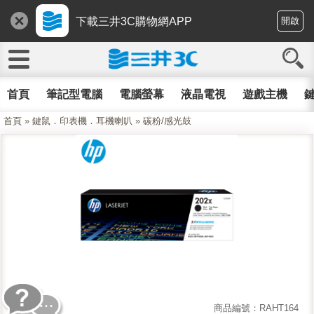
下載三井3C購物網APP
開啟
首頁
筆記型電腦
電腦螢幕
液晶電視
遊戲主機
鍵
首頁
»
鍵鼠．印表機．耳機喇叭
»
碳粉/感光鼓
商品編號：RAHT164