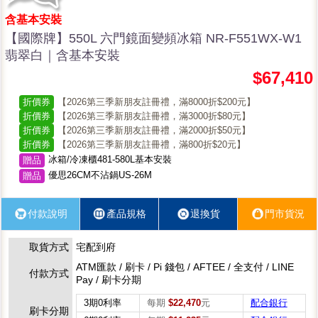
含基本安裝
【國際牌】550L 六門鏡面變頻冰箱 NR-F551WX-W1
翡翠白｜含基本安裝
$67,410
折價券
【2026第三季新朋友註冊禮，滿8000折$200元】
折價券
【2026第三季新朋友註冊禮，滿3000折$80元】
折價券
【2026第三季新朋友註冊禮，滿2000折$50元】
折價券
【2026第三季新朋友註冊禮，滿800折$20元】
冰箱/冷凍櫃481-580L基本安裝
贈品
優思26CM不沾鍋US-26M
贈品
付款說明
產品規格
退換貨
門市貨況
取貨方式
宅配到府
ATM匯款 / 刷卡 / Pi 錢包 / AFTEE / 全支付 / LINE
付款方式
Pay / 刷卡分期
3期0利率
每期
$22,470
元
配合銀行
刷卡分期