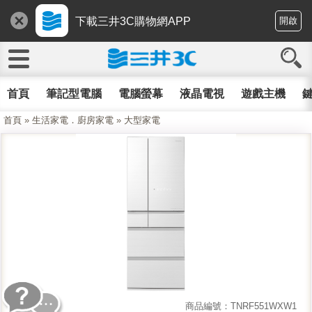
下載三井3C購物網APP
開啟
首頁
筆記型電腦
電腦螢幕
液晶電視
遊戲主機
鍵
首頁
»
生活家電．廚房家電
»
大型家電
商品編號：TNRF551WXW1