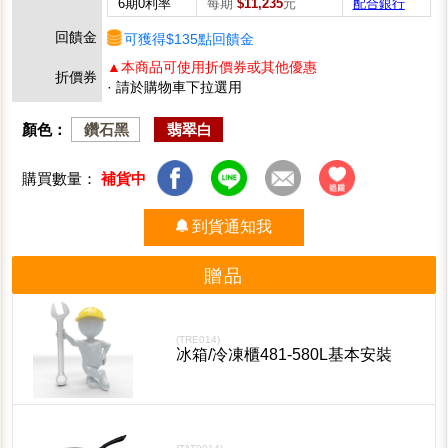
6期0利率
每期
$11,235
元
配合銀行
回饋金
可獲得$135點回饋金
▲本商品可使用折價券或其他優惠
折價券
· 請於購物車下拉選用
顏色：
鑽石黑
翡翠白
購買數量：
補貨中
到貨通知我
贈品
(TRE014)
冰箱/冷凍櫃481-580L基本安裝