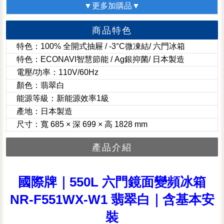
▼更多加購品▼
商品特色
特色：100% 全開式抽屜 / -3°C微凍結/ 六門冰箱
特色：ECONAVI智慧節能 / Ag銀抑菌/ 日本製造
電壓/功率：110V/60Hz
顏色：翡翠白
能源等級：新能源效率1級
產地：日本製造
尺寸：寬 685 × 深 699 × 高 1828 mm
產品介紹
國際牌｜550L 六門鏡面變頻冰箱
NR-F551WX-W1 翡翠白｜含基本安
裝