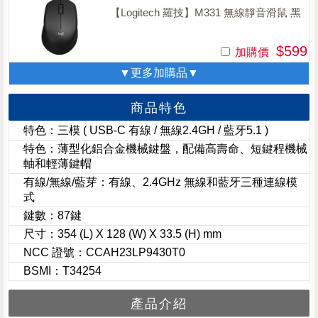
【Logitech 羅技】M331 無線靜音滑鼠 黑
$599
加購價
▼更多加購品▼
商品特色
特色：三模 ( USB-C 有線 / 無線2.4GH / 藍牙5.1 )
特色：薄型化鋁合金機械鍵盤，配備高壽命、短鍵程機械
軸和輕薄鍵帽
有線/無線/藍芽：有線、2.4GHz 無線和藍牙三種連線模
式
鍵數：87鍵
尺寸：354 (L) X 128 (W) X 33.5 (H) mm
NCC 證號：CCAH23LP9430T0
BSMI：T34254
產品介紹