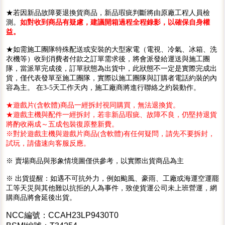
★若因新品故障要退換貨商品，新品瑕疵判斷將由原廠工程人員檢
測。
如對收到商品有疑慮，建議開箱過程全程錄影，以確保自身權
益。
★如需施工團隊特殊配送或安裝的大型家電（電視、冷氣、冰箱、洗
衣機等）收到消費者付款之訂單需求後，將會派發給運送與施工團
隊，當派單完成後，訂單狀態為出貨中，此狀態不一定是實際完成出
貨，僅代表發單至施工團隊，實際以施工團隊與訂購者電話約裝的內
容為主。 在3-5天工作天內，施工廠商將進行聯絡之約裝動作。
★遊戲片(含軟體)商品一經拆封視同購買，無法退換貨。
★遊戲主機與配件一經拆封，若非新品瑕疵、故障不良，仍堅持退貨
將酌收兩成～五成包裝復原整新費。
※對於遊戲主機與遊戲片商品(含軟體)有任何疑問，請先不要拆封，
試玩，請儘速向客服反應。
※ 賣場商品與形象情境圖僅供參考，以實際出貨商品為主
※ 出貨提醒：如遇不可抗外力，例如颱風、豪雨、工廠或海運空運罷
工等天災與其他難以抗拒的人為事件，致使貨運公司未上班營運，網
購商品將會延後出貨。
NCC編號：CCAH23LP9430T0