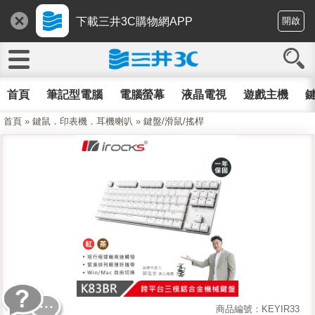
下載三井3C購物網APP
開啟
首頁
筆記型電腦
電腦螢幕
液晶電視
遊戲主機
鍵
首頁
»
鍵鼠．印表機．耳機喇叭
»
鍵盤/滑鼠/搖桿
商品編號：KEYIR33