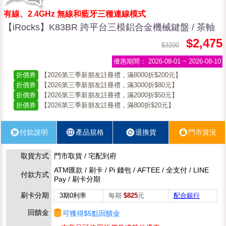
有線、2.4GHz 無線和藍牙三種連線模式
【iRocks】K83BR 跨平台三模鋁合金機械鍵盤 / 茶軸
$2,475
$3290
優惠期間：
2026-08-01 ~ 2026-08-10
折價券
【2026第三季新朋友註冊禮，滿8000折$200元】
折價券
【2026第三季新朋友註冊禮，滿3000折$80元】
折價券
【2026第三季新朋友註冊禮，滿2000折$50元】
折價券
【2026第三季新朋友註冊禮，滿800折$20元】
付款說明
產品規格
退換貨
門市貨況
取貨方式
門市取貨 / 宅配到府
ATM匯款 / 刷卡 / Pi 錢包 / AFTEE / 全支付 / LINE
付款方式
Pay / 刷卡分期
刷卡分期
3期0利率
每期
$825
元
配合銀行
回饋金
可獲得$5點回饋金