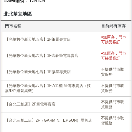
BSMI編號：T34254
北北基宜地區
門市名稱
目前尚有庫存
♦無庫存，門市
【光華數位新天地五店】1F筆電專賣店
可接受客訂
♦無庫存，門市
【光華數位新天地六店】1F宏碁筆電專賣店
可接受客訂
不提供門市取
【光華數位新天地七店】1F微星專賣店
貨服務
【光華數位新天地八店】1F A11櫃-筆電專賣店（技
不提供門市取
嘉/DIY組裝桌機）
貨服務
不提供門市取
【台北三創店】2F筆電專賣店
貨服務
不提供門市取
【台北三創二店】2F（GARMIN、EPSON）展售店
貨服務