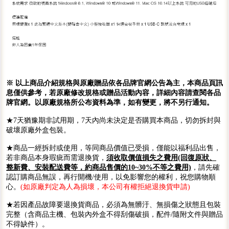
※ 以上商品介紹規格與原廠贈品依各品牌官網公告為主，本商品頁訊
息僅供參考，若原廠修改規格或贈品活動內容，詳細內容請查閱各品
牌官網。以原廠規格所公布資料為準，如有變更，將不另行通知。
★7天猶豫期非試用期，7天內尚未決定是否購買本商品，切勿拆封與
破壞原廠外盒包裝。
★商品一經拆封或使用，等同商品價值已受損，僅能以福利品出售，
若非商品本身瑕疵而需退換貨，
須收取價值損失之費用(回復原狀、
整新費、安裝配送費等，約商品售價的10~30%不等之費用)
，請先確
認訂購商品無誤，再行開機/使用，以免影響您的權利，祝您購物順
心。
(如原廠判定為人為損壞，本公司有權拒絕退換貨申請)
★若因產品故障要退換貨商品，必須為無髒汙、無損傷之狀態且包裝
完整（含商品主機、包裝內外盒不得刮傷破損，配件/隨附文件與贈品
不得缺件）。