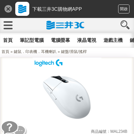
下載三井3C購物網APP
開啟
首頁
筆記型電腦
電腦螢幕
液晶電視
遊戲主機
鍵
首頁
»
鍵鼠．印表機．耳機喇叭
»
鍵盤/滑鼠/搖桿
商品編號：MAL234B