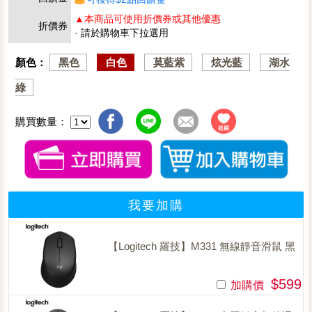
▲本商品可使用折價券或其他優惠
折價券
· 請於購物車下拉選用
顏色：
黑色
白色
莫藍紫
炫光藍
湖水
綠
購買數量：
我要加購
【Logitech 羅技】M331 無線靜音滑鼠 黑
$599
加購價