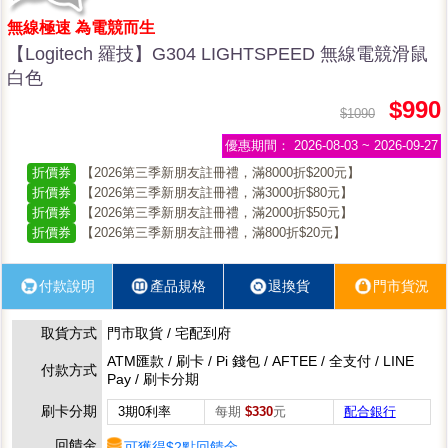
無線極速 為電競而生
【Logitech 羅技】G304 LIGHTSPEED 無線電競滑鼠
白色
$990
$1090
優惠期間：
2026-08-03 ~ 2026-09-27
折價券
【2026第三季新朋友註冊禮，滿8000折$200元】
折價券
【2026第三季新朋友註冊禮，滿3000折$80元】
折價券
【2026第三季新朋友註冊禮，滿2000折$50元】
折價券
【2026第三季新朋友註冊禮，滿800折$20元】
付款說明
產品規格
退換貨
門市貨況
取貨方式
門市取貨 / 宅配到府
ATM匯款 / 刷卡 / Pi 錢包 / AFTEE / 全支付 / LINE
付款方式
Pay / 刷卡分期
刷卡分期
3期0利率
每期
$330
元
配合銀行
回饋金
可獲得$2點回饋金