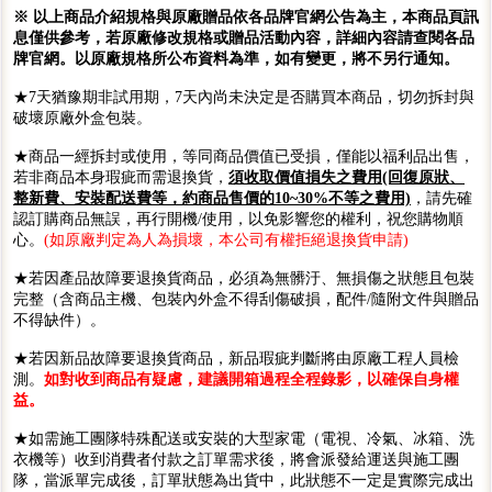
※ 以上商品介紹規格與原廠贈品依各品牌官網公告為主，本商品頁訊
息僅供參考，若原廠修改規格或贈品活動內容，詳細內容請查閱各品
牌官網。以原廠規格所公布資料為準，如有變更，將不另行通知。
★7天猶豫期非試用期，7天內尚未決定是否購買本商品，切勿拆封與
破壞原廠外盒包裝。
★商品一經拆封或使用，等同商品價值已受損，僅能以福利品出售，
若非商品本身瑕疵而需退換貨，
須收取價值損失之費用(回復原狀、
整新費、安裝配送費等，約商品售價的10~30%不等之費用)
，請先確
認訂購商品無誤，再行開機/使用，以免影響您的權利，祝您購物順
心。
(如原廠判定為人為損壞，本公司有權拒絕退換貨申請)
★若因產品故障要退換貨商品，必須為無髒汙、無損傷之狀態且包裝
完整（含商品主機、包裝內外盒不得刮傷破損，配件/隨附文件與贈品
不得缺件）。
★若因新品故障要退換貨商品，新品瑕疵判斷將由原廠工程人員檢
測。
如對收到商品有疑慮，建議開箱過程全程錄影，以確保自身權
益。
★如需施工團隊特殊配送或安裝的大型家電（電視、冷氣、冰箱、洗
衣機等）收到消費者付款之訂單需求後，將會派發給運送與施工團
隊，當派單完成後，訂單狀態為出貨中，此狀態不一定是實際完成出