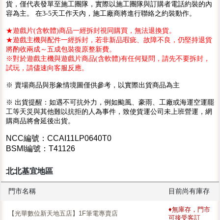
貨，僅代表發單至施工團隊，實際以施工團隊與訂購者電話約裝的內
容為主。 在3-5天工作天內，施工廠商將進行聯絡之約裝動作。
★遊戲片(含軟體)商品一經拆封視同購買，無法退換貨。
★遊戲主機與配件一經拆封，若非新品瑕疵、故障不良，仍堅持退貨
將酌收兩成～五成包裝復原整新費。
※對於遊戲主機與遊戲片商品(含軟體)有任何疑問，請先不要拆封，
試玩，請儘速向客服反應。
※ 賣場商品與形象情境圖僅供參考，以實際出貨商品為主
※ 出貨提醒：如遇不可抗外力，例如颱風、豪雨、工廠或海運空運罷
工等天災與其他難以抗拒的人為事件，致使貨運公司未上班營運，網
購商品將會延後出貨。
NCC編號：CCAI11LP0640T0
BSMI編號：T41126
北北基宜地區
門市名稱
目前尚有庫存
♦無庫存，門市
【光華數位新天地五店】1F筆電專賣店
可接受客訂