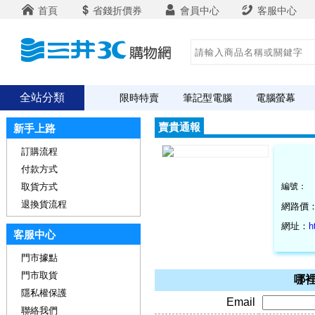
首頁
省錢折價券
會員中心
客服中心
全站分類
限時特賣
筆記型電腦
電腦螢幕
賣貴通報
新手上路
訂購流程
付款方式
取貨方式
編號：
退換貨流程
網路價
網址：
h
客服中心
門市據點
門市取貨
哪裡
隱私權保護
Email
聯絡我們