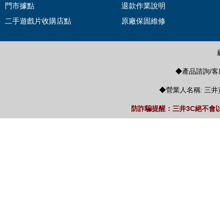
門市據點
退款作業說明
二手遊戲片收購店點
原廠保固維修
◆產品諮詢/客服
◆營業人名稱: 三井
防詐騙提醒：三井3C絕不會