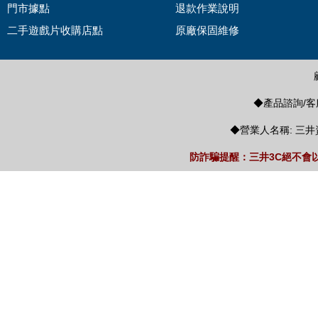
門市據點
退款作業說明
二手遊戲片收購店點
原廠保固維修
◆產品諮詢/客服
◆營業人名稱: 三井
防詐騙提醒：三井3C絕不會