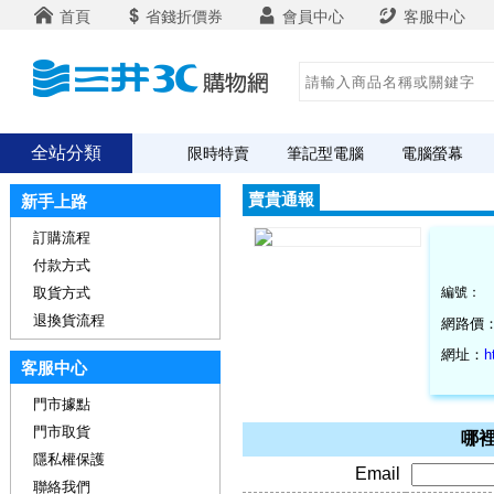
首頁
省錢折價券
會員中心
客服中心
全站分類
限時特賣
筆記型電腦
電腦螢幕
賣貴通報
新手上路
訂購流程
付款方式
取貨方式
編號：
退換貨流程
網路價
網址：
h
客服中心
門市據點
門市取貨
哪裡
隱私權保護
Email
聯絡我們