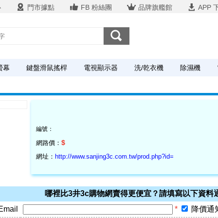
心
門市據點
FB 粉絲團
品牌旗艦館
APP 
螢幕
鍵盤滑鼠搖桿
電視顯示器
洗/乾衣機
除濕機
編號：
$
網路價：
網址：
http://www.sanjing3c.com.tw/prod.php?id=
哪裡比3井3c購物網賣得更便宜？請填寫以下資料
Email
*
降價通